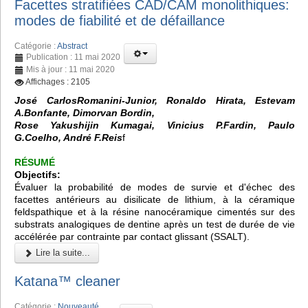
Facettes stratifiées CAD/CAM monolithiques:
modes de fiabilité et de défaillance
Catégorie :
Abstract
Publication : 11 mai 2020
Mis à jour : 11 mai 2020
Affichages : 2105
José CarlosRomanini-Junior, Ronaldo Hirata, Estevam
A.Bonfante, Dimorvan Bordin,
Rose Yakushijin Kumagai, Vinicius P.Fardin, Paulo
G.Coelho, André F.Reis
f
RÉSUMÉ
Objectifs:
Évaluer la probabilité de modes de survie et d'échec des
facettes antérieurs au disilicate de lithium, à la céramique
feldspathique et à la résine nanocéramique cimentés sur des
substrats analogiques de dentine après un test de durée de vie
accélérée par contrainte par contact glissant (SSALT).
Lire la suite...
Katana™ cleaner
Catégorie :
Nouveauté