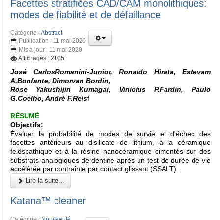
Facettes stratifiées CAD/CAM monolithiques:
modes de fiabilité et de défaillance
Catégorie :
Abstract
Publication : 11 mai 2020
Mis à jour : 11 mai 2020
Affichages : 2105
José CarlosRomanini-Junior, Ronaldo Hirata, Estevam
A.Bonfante, Dimorvan Bordin,
Rose Yakushijin Kumagai, Vinicius P.Fardin, Paulo
G.Coelho, André F.Reis
f
RÉSUMÉ
Objectifs:
Évaluer la probabilité de modes de survie et d'échec des
facettes antérieurs au disilicate de lithium, à la céramique
feldspathique et à la résine nanocéramique cimentés sur des
substrats analogiques de dentine après un test de durée de vie
accélérée par contrainte par contact glissant (SSALT).
Lire la suite...
Katana™ cleaner
Catégorie :
Nouveauté