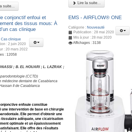
Lire la suite...
a suite...
e conjonctif enfoui et
EMS - AIRFLOW® ONE
ment des tissus mous: À
Catégorie :
Nouveauté
d’un cas clinique
Publication : 28 mai 2020
Mis à jour : 28 mai 2020
:
Cas clinique
Affichages : 3138
ion : 2 juin 2020
our : 20 mars 2022
ges : 12058
DNASSI ; B. EL HOUARI ; L. LAZRAK ;
 parodontologie (CCTD)
e médecine dentaire de Casablanca
 Hassan II de Casablanca
conjonctive enfouie constitue
i une intervention de base en chirurgie
parodontale. Elle permet d’obtenir une
n tissulaire adéquate, une cicatrisation
ement optimale et un épaississement
satisfaisant. Elle offre des résultats