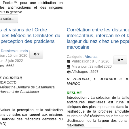
TM
k Pocket
pour une distribution en
es antimicrobiens et des rinçages
ous la gencive.
a suite...
 et visions de l’Ordre
Corrélation entre les distanc
l des Médecins Dentistes du
intercanthus, intercanine et l
 perception des praticiens
largeur du nez chez une popu
marocaine
:
Dossiers du mois
ion : 15 juin 2020
Catégorie :
Abstract
ur : 8 juin 2022
Publication : 8 juin 2020
ges : 6663
Mis à jour : 23 juillet 2020
Affichages : 2597
 F. BOURZGUI,
R. ZEROUAL, E. JOUHADI, K. 
’ODF, CCTD
MAROC
 Médecine Dentaire de Casablanca
 Hassan II de Casablanca
RÉSUMÉ
Introduction :
La sélection de la taill
antérieures maxillaires est l'une 
cliniques des plus importantes dans la
aluer la perception et la satisfaction
l'esthétique de la prothèse amovible
ns dentistes par rapport aux missions
études ont été réalisées pour établir 
e national des médecins dentistes du
d'estimation de la largeur des dents 
MD).
maxillaires.