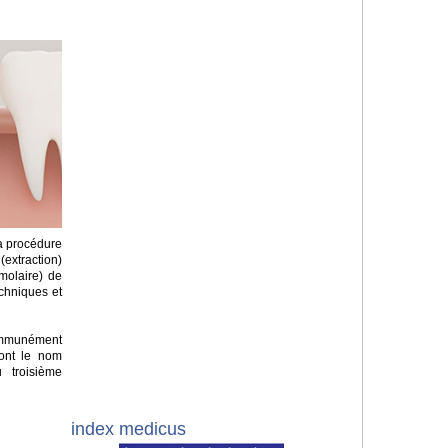
la procédure
(extraction)
molaire) de
techniques et
mmunément
nt le nom
 troisième
index medicus