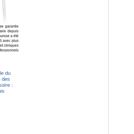
sse garantie
faire depuis
suisse a été
S avec plus
et cliniques
ofessionnels
lle du
n des
soire :
is