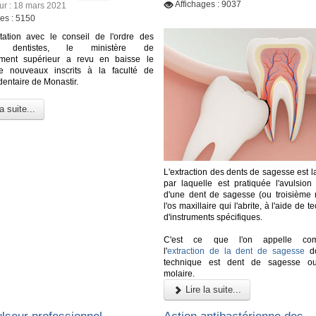
Affichages : 9037
our : 18 mars 2021
ges : 5150
tation avec le conseil de l'ordre des
s dentistes, le ministère de
ement supérieur a revu en baisse le
 nouveaux inscrits à la faculté de
entaire de Monastir.
a suite...
L'extraction des dents de sagesse est 
par laquelle est pratiquée l'avulsion 
d'une dent de sagesse (ou troisième 
l'os maxillaire qui l'abrite, à l'aide de 
d'instruments spécifiques.
C'est ce que l'on appelle co
l'
extraction de la dent de sagesse
do
technique est dent de sagesse ou
molaire.
Lire la suite...