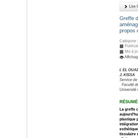
Lire l
Greffe d
aménage
propos 
Catégorie 
Publicat
Mis à j
Afficha
I. EL OUA
J. KISSA
Service de
Faculté d
Université
RÉSUMÉ
La greffe 
aujourd’hu
plastique 
intégratio
esthétiqu
tissulaire 