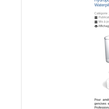
Hydropu
Waterpi
Catégorie 
Publicat
Mis à jo
Afficha
Pour amél
gencives e
Profession