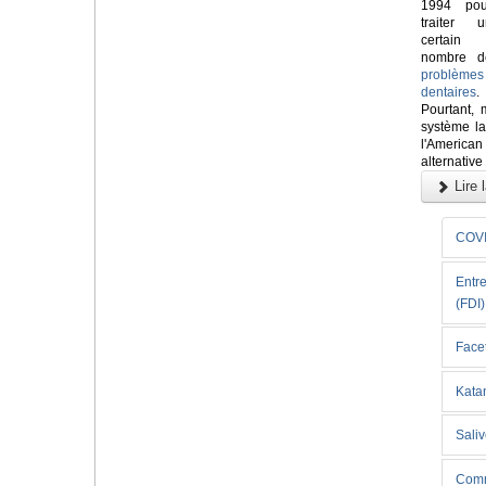
1994 pou
traiter u
certain
nombre d
problèmes
dentaires
.
Pourtant, 
système la
l'Americ
alternative
Lire l
COVI
Entre
(FDI)
Facet
Kata
Saliv
Comm