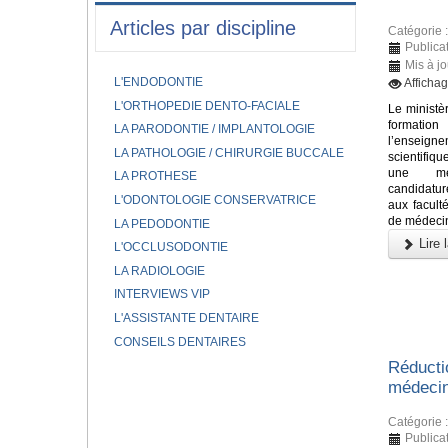
Articles par discipline
Catégorie 
Publicat
Mis à j
L'ENDODONTIE
Afficha
L'ORTHOPEDIE DENTO-FACIALE
Le ministè
formati
LA PARODONTIE / IMPLANTOLOGIE
l’enseigne
LA PATHOLOGIE / CHIRURGIE BUCCALE
scientifiq
une mei
LA PROTHESE
candidatu
L'ODONTOLOGIE CONSERVATRICE
aux facult
de médecin
LA PEDODONTIE
Lire l
L'OCCLUSODONTIE
LA RADIOLOGIE
INTERVIEWS VIP
L'ASSISTANTE DENTAIRE
CONSEILS DENTAIRES
Réducti
médecin
Catégorie 
Publicat