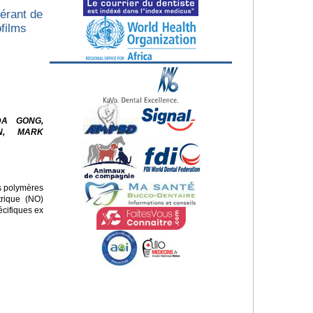
érant de
ofilms
DA GONG,
N, MARK
es polymères
trique (NO)
écifiques ex