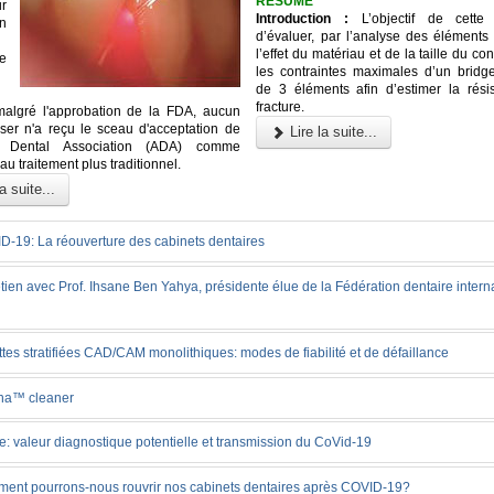
RÉSUMÉ
r
Introduction :
L’objectif de cette
n
d’évaluer, par l’analyse des éléments 
l’effet du matériau et de la taille du co
e
les contraintes maximales d’un bridge
de 3 éléments afin d’estimer la rési
fracture.
malgré l'approbation de la FDA, aucun
ser n'a reçu le sceau d'acceptation de
Lire la suite...
an Dental Association (ADA) comme
 au traitement plus traditionnel.
a suite...
D-19: La réouverture des cabinets dentaires
tien avec Prof. Ihsane Ben Yahya, présidente élue de la Fédération dentaire intern
tes stratifiées CAD/CAM monolithiques: modes de fiabilité et de défaillance
na™ cleaner
e: valeur diagnostique potentielle et transmission du CoVid-19
ent pourrons-nous rouvrir nos cabinets dentaires après COVID-19?