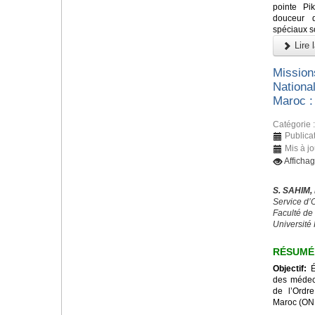
pointe Pi
douceur d
spéciaux s
Lire l
Missions
Nationa
Maroc :
Catégorie 
Publicat
Mis à jo
Afficha
S. SAHIM,
Service d
Faculté de
Université
RÉSUMÉ
Objectif:
Év
des médeci
de l’Ordr
Maroc (ON