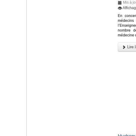
Mis à j
Afficha
En concer
médecin
l’Enseign
nombre de
médecine d
Lire l