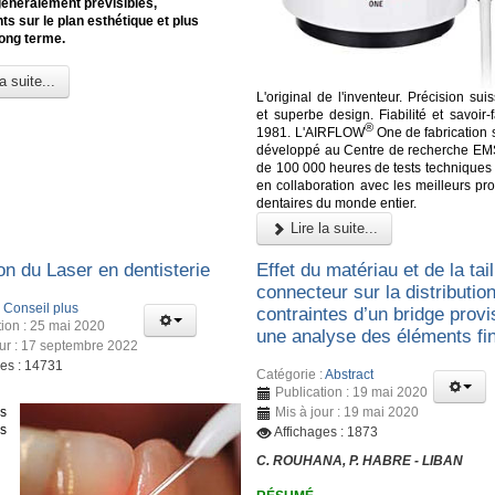
généralement prévisibles,
ts sur le plan esthétique et plus
long terme.
a suite...
L'original de l'inventeur. Précision sui
et superbe design. Fiabilité et savoir-
®
1981. L'AIRFLOW
One de fabrication 
développé au Centre de recherche EM
de 100 000 heures de tests techniques 
en collaboration avec les meilleurs pr
dentaires du monde entier.
Lire la suite...
ion du Laser en dentisterie
Effet du matériau et de la tai
connecteur sur la distributio
:
Conseil plus
contraintes d’un bridge provi
tion : 25 mai 2020
une analyse des éléments fin
our : 17 septembre 2022
ges : 14731
Catégorie :
Abstract
Publication : 19 mai 2020
s
Mis à jour : 19 mai 2020
és
Affichages : 1873
C. ROUHANA, P. HABRE - LIBAN