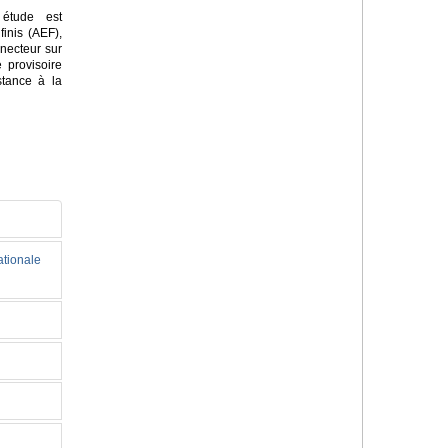
 étude est
finis (AEF),
nnecteur sur
 provisoire
stance à la
ationale