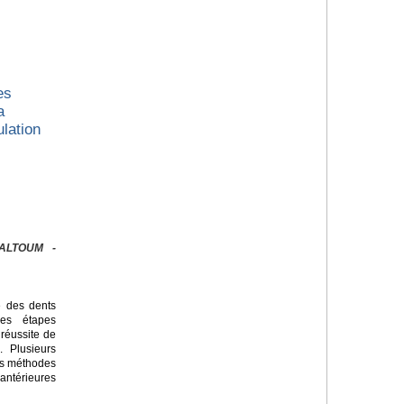
es
a
lation
KALTOUM -
e des dents
des étapes
 réussite de
. Plusieurs
des méthodes
antérieures