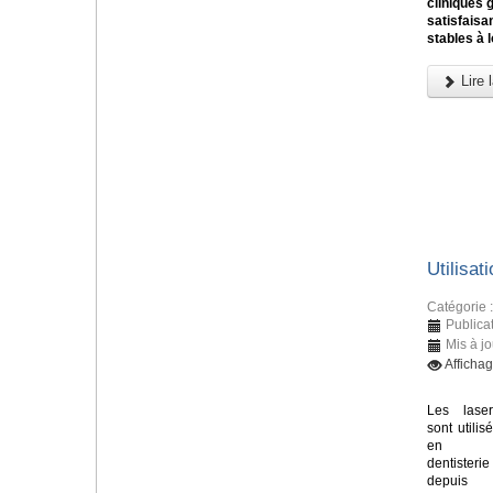
cliniques 
satisfaisan
stables à 
Lire l
Utilisat
Catégorie 
Publica
Mis à j
Afficha
Les laser
sont utilis
en
dentisterie
depuis