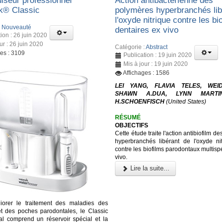
lseur professionnel
Action antibactérienne des
k® Classic
polymères hyperbranchés lib
l'oxyde nitrique contre les bi
:
Nouveauté
dentaires ex vivo
ion : 26 juin 2020
ur : 26 juin 2020
Catégorie :
Abstract
ges : 3109
Publication : 19 juin 2020
Mis à jour : 19 juin 2020
Affichages : 1586
LEI YANG, FLAVIA TELES, WEI
SHAWN A.DUA, LYNN MARTI
H.SCHOENFISCH
(United States)
RÉSUMÉ
OBJECTIFS
Cette étude traite l'action antibiofilm d
hyperbranchés libérant de l'oxyde ni
contre les biofilms parodontaux multisp
vivo.
Lire la suite...
iorer le traitement des maladies des
t des poches parodontales, le Classic
al comprend un réservoir spécial et la