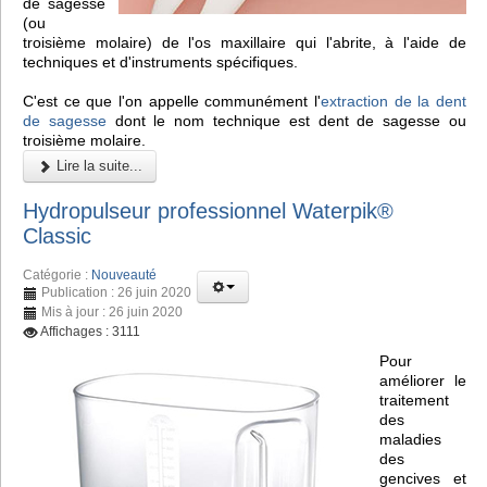
de sagesse
(ou
troisième molaire) de l'os maxillaire qui l'abrite, à l'aide de
techniques et d'instruments spécifiques.
C'est ce que l'on appelle communément l'
extraction de la dent
de sagesse
dont le nom technique est dent de sagesse ou
troisième molaire.
Lire la suite...
Hydropulseur professionnel Waterpik®
Classic
Catégorie :
Nouveauté
Publication : 26 juin 2020
Mis à jour : 26 juin 2020
Affichages : 3111
Pour
améliorer le
traitement
des
maladies
des
gencives et