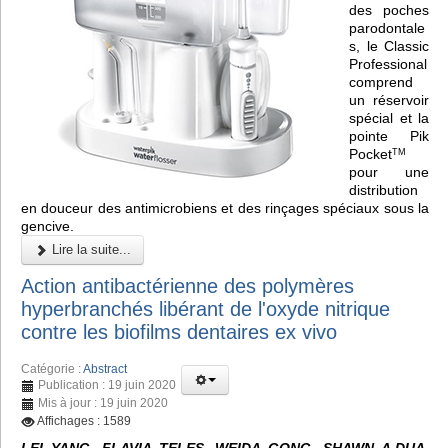
des poches
parodontale
s, le Classic
Professional
comprend
un réservoir
spécial et la
pointe Pik
Pocket
TM
pour une
distribution
en douceur des antimicrobiens et des rinçages spéciaux sous la
gencive.
Lire la suite...
Action antibactérienne des polymères
hyperbranchés libérant de l'oxyde nitrique
contre les biofilms dentaires ex vivo
Catégorie :
Abstract
Publication : 19 juin 2020
Mis à jour : 19 juin 2020
Affichages : 1589
LEI YANG, FLAVIA TELES, WEIDA GONG, SHAWN A.DUA,