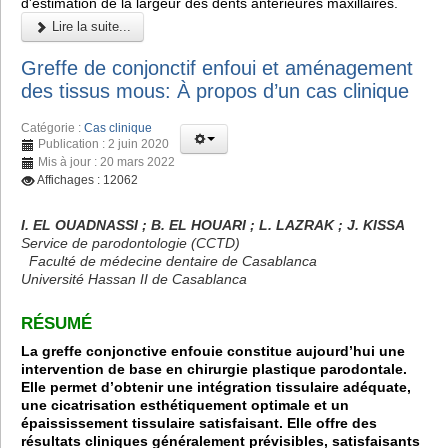
d'estimation de la largeur des dents antérieures maxillaires.
Lire la suite...
Greffe de conjonctif enfoui et aménagement
des tissus mous: À propos d’un cas clinique
Catégorie :
Cas clinique
Publication : 2 juin 2020
Mis à jour : 20 mars 2022
Affichages : 12062
I. EL OUADNASSI ; B. EL HOUARI ; L. LAZRAK ; J. KISSA
Service de parodontologie (CCTD)
Faculté de médecine dentaire de Casablanca
Université Hassan II de Casablanca
RÉSUMÉ
La greffe conjonctive enfouie constitue aujourd’hui une
intervention de base en chirurgie plastique parodontale.
Elle permet d’obtenir une intégration tissulaire adéquate,
une cicatrisation esthétiquement optimale et un
épaississement tissulaire satisfaisant. Elle offre des
résultats cliniques généralement prévisibles, satisfaisants