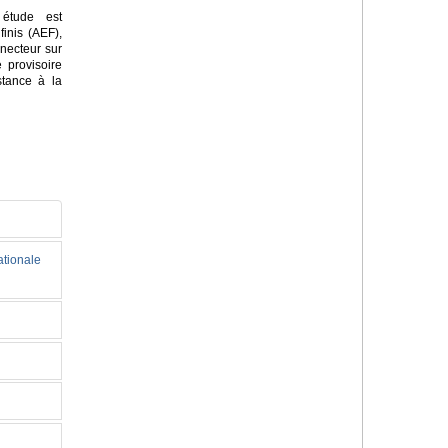
 étude est
finis (AEF),
nnecteur sur
 provisoire
stance à la
ationale