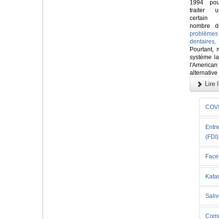
1994 pou
traiter u
certain
nombre d
problèmes
dentaires
.
Pourtant, 
système la
l'Americ
alternative
Lire l
COVI
Entre
(FDI)
Facet
Kata
Saliv
Comm