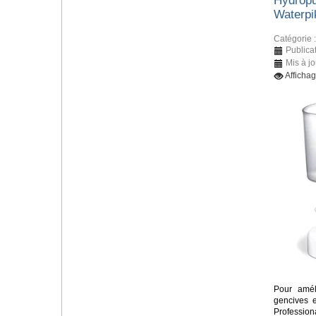
Hydropu
Waterpi
Catégorie 
Publicat
Mis à jo
Affichag
Pour amél
gencives e
Profession