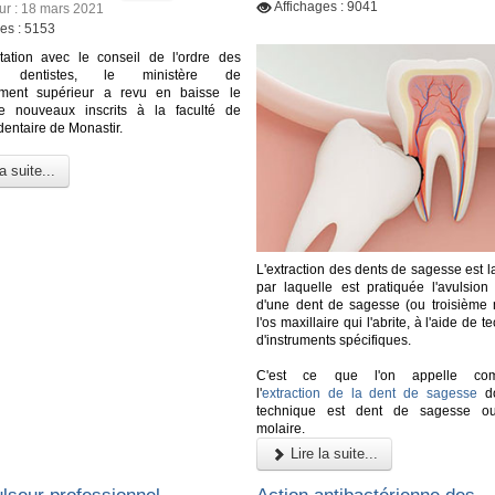
Affichages : 9041
our : 18 mars 2021
ges : 5153
tation avec le conseil de l'ordre des
s dentistes, le ministère de
ement supérieur a revu en baisse le
 nouveaux inscrits à la faculté de
entaire de Monastir.
a suite...
L'extraction des dents de sagesse est 
par laquelle est pratiquée l'avulsion 
d'une dent de sagesse (ou troisième 
l'os maxillaire qui l'abrite, à l'aide de 
d'instruments spécifiques.
C'est ce que l'on appelle co
l'
extraction de la dent de sagesse
do
technique est dent de sagesse ou
molaire.
Lire la suite...