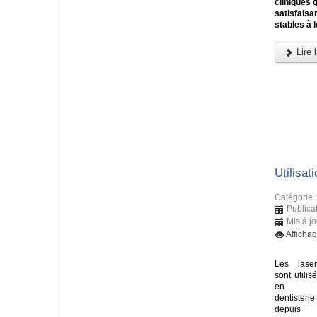
cliniques 
satisfaisan
stables à 
Lire l
Utilisat
Catégorie 
Publica
Mis à j
Afficha
Les laser
sont utilis
en
dentisterie
depuis