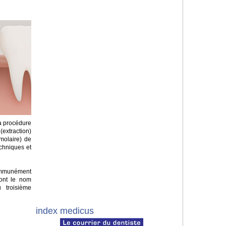
la procédure
(extraction)
molaire) de
techniques et
mmunément
nt le nom
 troisième
index medicus