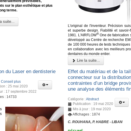
généralement prévisibles,
ts sur le plan esthétique et plus
long terme.
a suite...
L'original de l'inventeur. Précision sui
et superbe design. Fiabilité et savoir-
®
1981. L'AIRFLOW
One de fabrication 
développé au Centre de recherche EM
de 100 000 heures de tests techniques 
en collaboration avec les meilleurs pr
dentaires du monde entier.
Lire la suite...
ion du Laser en dentisterie
Effet du matériau et de la tai
connecteur sur la distributio
:
Conseil plus
contraintes d’un bridge provi
tion : 25 mai 2020
une analyse des éléments fin
our : 17 septembre 2022
ges : 14733
Catégorie :
Abstract
Publication : 19 mai 2020
s
Mis à jour : 19 mai 2020
és
Affichages : 1874
C. ROUHANA, P. HABRE - LIBAN