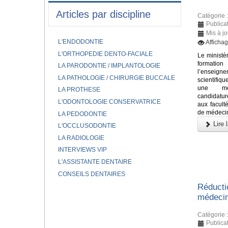
Articles par discipline
Catégorie 
Publicat
Mis à j
L'ENDODONTIE
Afficha
L'ORTHOPEDIE DENTO-FACIALE
Le ministè
formati
LA PARODONTIE / IMPLANTOLOGIE
l’enseigne
LA PATHOLOGIE / CHIRURGIE BUCCALE
scientifiq
une mei
LA PROTHESE
candidatu
L'ODONTOLOGIE CONSERVATRICE
aux facult
de médecin
LA PEDODONTIE
Lire l
L'OCCLUSODONTIE
LA RADIOLOGIE
INTERVIEWS VIP
L'ASSISTANTE DENTAIRE
CONSEILS DENTAIRES
Réducti
médecin
Catégorie 
Publicat