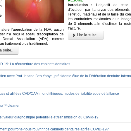
RÉSUMÉ
r
Introduction :
L’objectif de cette
n
d’évaluer, par l’analyse des éléments 
l’effet du matériau et de la taille du co
e
les contraintes maximales d’un bridge
de 3 éléments afin d’estimer la rési
fracture.
malgré l'approbation de la FDA, aucun
ser n'a reçu le sceau d'acceptation de
Lire la suite...
an Dental Association (ADA) comme
 au traitement plus traditionnel.
a suite...
D-19: La réouverture des cabinets dentaires
tien avec Prof. Ihsane Ben Yahya, présidente élue de la Fédération dentaire intern
tes stratifiées CAD/CAM monolithiques: modes de fiabilité et de défaillance
na™ cleaner
e: valeur diagnostique potentielle et transmission du CoVid-19
ent pourrons-nous rouvrir nos cabinets dentaires après COVID-19?