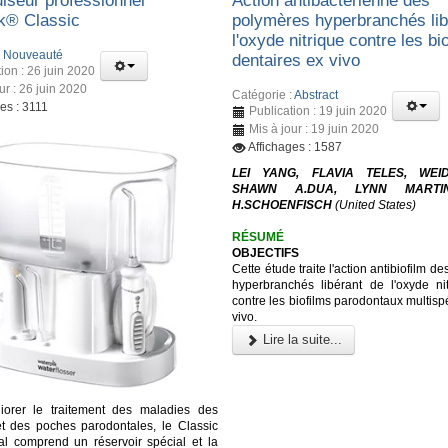
lseur professionnel
Action antibactérienne des
k® Classic
polymères hyperbranchés lib
l'oxyde nitrique contre les bi
:
Nouveauté
dentaires ex vivo
ion : 26 juin 2020
ur : 26 juin 2020
Catégorie :
Abstract
es : 3111
Publication : 19 juin 2020
Mis à jour : 19 juin 2020
Affichages : 1587
LEI YANG, FLAVIA TELES, WEI
SHAWN A.DUA, LYNN MARTI
H.SCHOENFISCH
(United States)
RÉSUMÉ
OBJECTIFS
Cette étude traite l'action antibiofilm d
hyperbranchés libérant de l'oxyde ni
contre les biofilms parodontaux multisp
vivo.
Lire la suite...
iorer le traitement des maladies des
t des poches parodontales, le Classic
al comprend un réservoir spécial et la