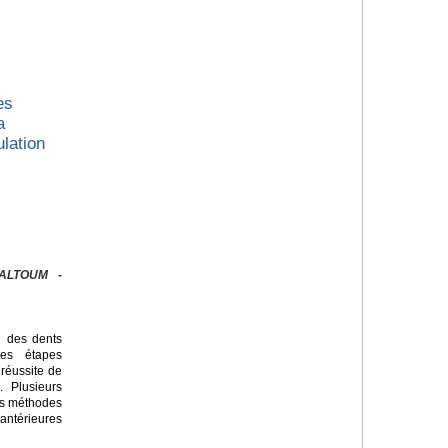
es
a
lation
KALTOUM -
e des dents
des étapes
 réussite de
. Plusieurs
des méthodes
antérieures