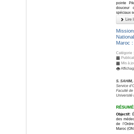
pointe Pi
douceur d
spéciaux s
Lire l
Missions
Nationa
Maroc :
Catégorie 
Publicat
Mis à jo
Afficha
S. SAHIM,
Service d
Faculté de
Université
RÉSUMÉ
Objectif:
Év
des médeci
de l’Ordr
Maroc (ON