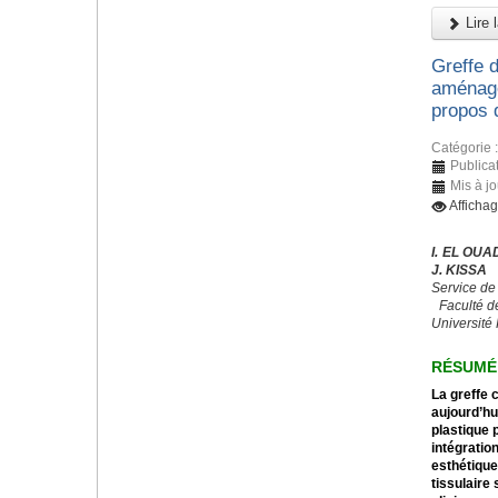
Lire l
Greffe d
aménage
propos 
Catégorie 
Publicat
Mis à j
Afficha
I. EL OUA
J. KISSA
Service de
Faculté d
Université
RÉSUMÉ
La greffe 
aujourd’hu
plastique 
intégratio
esthétiqu
tissulaire 