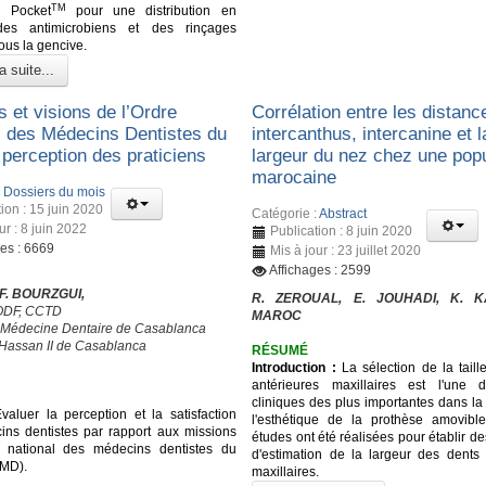
TM
k Pocket
pour une distribution en
es antimicrobiens et des rinçages
ous la gencive.
a suite...
 et visions de l’Ordre
Corrélation entre les distanc
l des Médecins Dentistes du
intercanthus, intercanine et l
 perception des praticiens
largeur du nez chez une popu
marocaine
:
Dossiers du mois
ion : 15 juin 2020
Catégorie :
Abstract
ur : 8 juin 2022
Publication : 8 juin 2020
ges : 6669
Mis à jour : 23 juillet 2020
Affichages : 2599
 F. BOURZGUI,
R. ZEROUAL, E. JOUHADI, K. 
’ODF, CCTD
MAROC
 Médecine Dentaire de Casablanca
 Hassan II de Casablanca
RÉSUMÉ
Introduction :
La sélection de la taill
antérieures maxillaires est l'une 
cliniques des plus importantes dans la
aluer la perception et la satisfaction
l'esthétique de la prothèse amovible
ns dentistes par rapport aux missions
études ont été réalisées pour établir 
e national des médecins dentistes du
d'estimation de la largeur des dents 
MD).
maxillaires.