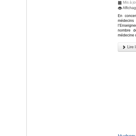
Mis à j
Afficha
En concer
médecin
l’Enseign
nombre de
médecine d
Lire l