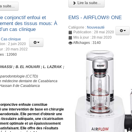
Lire la suite...
a suite...
e conjonctif enfoui et
EMS - AIRFLOW® ONE
ment des tissus mous: À
Catégorie :
Nouveauté
d’un cas clinique
Publication : 28 mai 2020
Mis à jour : 28 mai 2020
:
Cas clinique
Affichages : 3140
ion : 2 juin 2020
our : 20 mars 2022
ges : 12060
DNASSI ; B. EL HOUARI ; L. LAZRAK ;
 parodontologie (CCTD)
e médecine dentaire de Casablanca
 Hassan II de Casablanca
conjonctive enfouie constitue
i une intervention de base en chirurgie
parodontale. Elle permet d’obtenir une
n tissulaire adéquate, une cicatrisation
ement optimale et un épaississement
satisfaisant. Elle offre des résultats