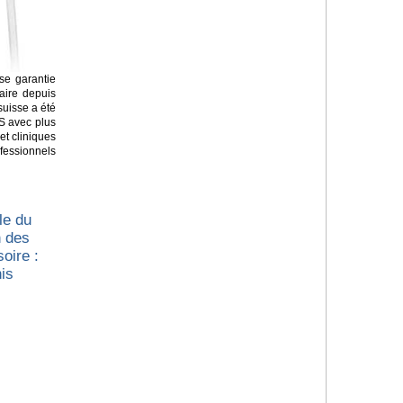
sse garantie
faire depuis
suisse a été
S avec plus
et cliniques
ofessionnels
lle du
n des
soire :
is