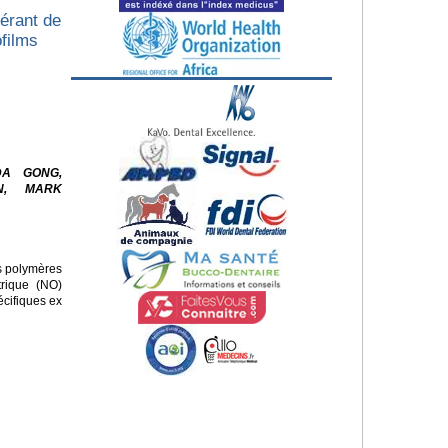
érant de
ofilms
DA GONG,
N, MARK
es polymères
trique (NO)
écifiques ex