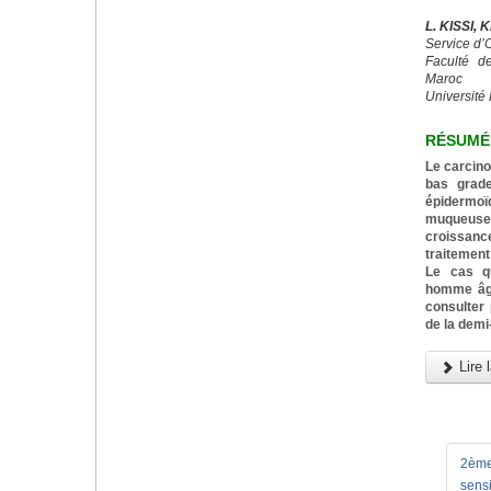
L. KISSI,
Service d’
Faculté d
Maroc
Université 
RÉSUMÉ
Le carcin
bas grade
épidermo
muqueuses 
croissance
traitement 
Le cas q
homme âgé
consulter
de la demi-
Lire l
2ème
sensi