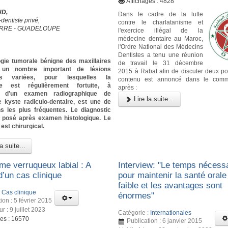
Affichages : 4828
UD,
Dans le cadre de la lutte
dentiste privé,
contre le charlatanisme et
RRE - GUADELOUPE
l'exercice illégal de la
médecine dentaire au Maroc,
l'Ordre National des Médecins
Dentistes a tenu une réunion
ogie tumorale bénigne des maxillaires
de travail le 31 décembre
 un nombre important de lésions
2015 à Rabat afin de discuter deux poi
gies variées, pour lesquelles la
contenu est annoncé dans le comm
te est régulièrement fortuite, à
après :
on d’un examen radiographique de
Lire la suite...
e kyste radiculo-dentaire, est une de
ns les plus fréquentes. Le diagnostic
st posé après examen histologique. Le
est chirurgical.
a suite...
me verruqueux labial : A
Interview: "Le temps nécess
d’un cas clinique
pour maintenir la santé orale
faible et les avantages sont
:
Cas clinique
énormes"
ion : 5 février 2015
ur : 9 juillet 2023
Catégorie :
Internationales
ges : 16570
Publication : 6 janvier 2015