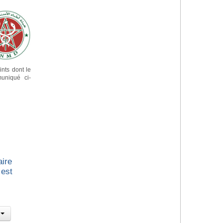
nts dont le
uniqué ci-
aire
 est