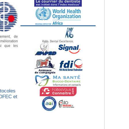
pement, de
mélioration
si que les
tocoles
’OFEC et