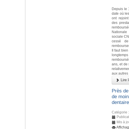
Depuis le 
date où le
ont rejoin
des presta
remboursée
Nationale
sociale CN
cessé de
rembourseme
Il faut bie
longtemps 
remboursé
ans, et de 
relativeme
aux autres
Lire l
Près de
de moin
dentaire
Catégorie 
Publicat
Mis à jo
Afficha