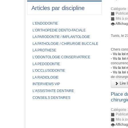
Articles par discipline
Catégorie 
Publica
Mis à jo
L'ENDODONTIE
Affichag
L'ORTHOPEDIE DENTO-FACIALE
Tunis, le 
LA PARODONTIE / IMPLANTOLOGIE
Co
LA PATHOLOGIE / CHIRURGIE BUCCALE
Chers cons
LA PROTHESE
- Vu la loi
L'ODONTOLOGIE CONSERVATRICE
- Vu la loi
concurrence
LA PEDODONTIE
- Vu la lo
L'OCCLUSODONTIE
- Vu la lo
de chirurgi
LA RADIOLOGIE
Lire l
INTERVIEWS VIP
L'ASSISTANTE DENTAIRE
Place du
CONSEILS DENTAIRES
chirurgi
Catégorie 
Publica
Mis à jo
Afficha