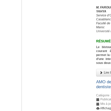
M. FAROUK
YAHYA
Service d’
Casablanc
Faculté de
Maroc
Université 
RÉSUMÉ
Le bistou
courant 
permet la 
d’une inte
sous deux 
Lire l
AMO den
dentiste
Catégorie 
Publicat
Mis à jo
Afficha