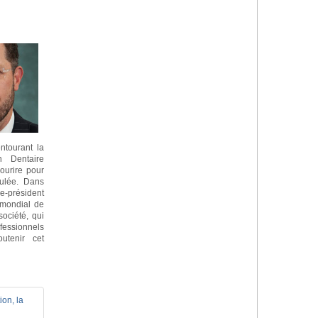
ntourant la
n Dentaire
ourire pour
ulée. Dans
ce-président
 mondial de
ociété, qui
ofessionnels
utenir cet
on, la