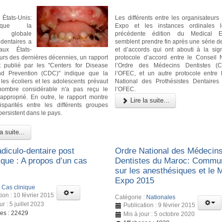
États-Unis:
Les différents entre les organisateurs
que la
Expo et les instances ordinales 
ce globale
précédente édition du Medical 
 dentaires a
semblent prendre fin après une série de
aux États-
et d’accords qui ont abouti à la sig
urs des dernières décennies, un rapport
protocole d’accord entre le Conseil 
 publié par les "Centers for Disease
l’Ordre des Médecins Dentistes 
nd Prevention (CDC)" indique que la
l’OFEC, et un autre protocole entre 
 les écoliers et les adolescents prévaut
National des Prothésistes Dentaire
nombre considérable n'a pas reçu le
l’OFEC.
 approprié. En outre, le rapport montre
Lire la suite...
sparités entre les différents groupes
ersistent dans le pays.
a suite...
diculo-dentaire post
Ordre National des Médecin
ique : A propos d’un cas
Dentistes du Maroc: Commu
sur les anesthésiques et le 
Expo 2015
:
Cas clinique
ion : 10 février 2015
Catégorie :
Nationales
ur : 5 juillet 2023
Publication : 9 février 2015
ges : 22429
Mis à jour : 5 octobre 2020