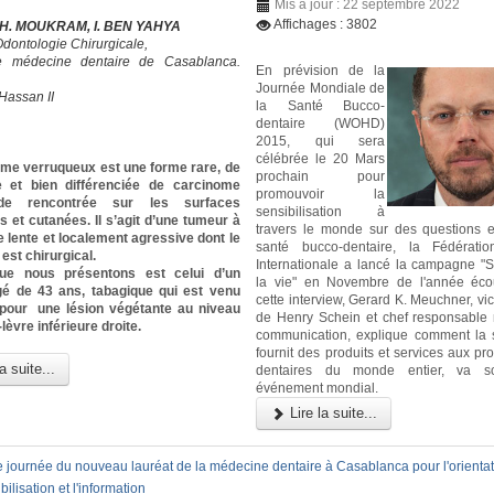
Mis à jour : 22 septembre 2022
Affichages : 3802
 KH. MOUKRAM, I. BEN YAHYA
Odontologie Chirurgicale,
e médecine dentaire de Casablanca.
En prévision de la
Journée Mondiale de
Hassan II
la Santé Bucco-
dentaire (WOHD)
2015, qui sera
célébrée le 20 Mars
ome verruqueux est une forme rare, de
prochain pour
 et bien différenciée de carcinome
promouvoir la
ïde rencontrée sur les surfaces
sensibilisation à
et cutanées. Il s’agit d’une tumeur à
travers le monde sur des questions e
 lente et localement agressive dont le
santé bucco-dentaire, la Fédératio
est chirurgical.
Internationale a lancé la campagne "S
ue nous présentons est celui d’un
la vie" en Novembre de l'année éco
 de 43 ans, tabagique qui est venu
cette interview, Gerard K. Meuchner, vi
 pour une lésion végétante au niveau
de Henry Schein et chef responsable
lèvre inférieure droite.
communication, explique comment la s
fournit des produits et services aux pr
a suite...
dentaires du monde entier, va so
événement mondial.
Lire la suite...
 journée du nouveau lauréat de la médecine dentaire à Casablanca pour l'orientati
bilisation et l'information