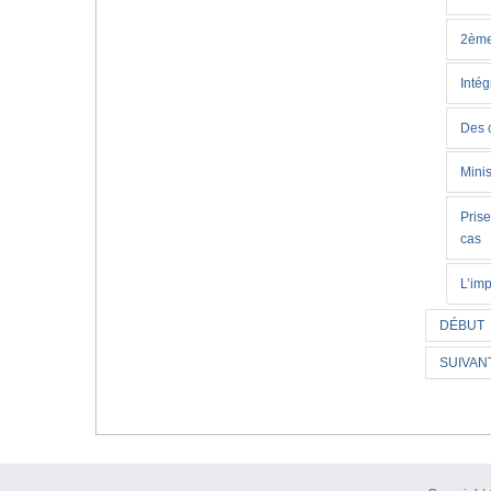
2ème
Inté
Des 
Mini
Pris
cas
L’imp
DÉBUT
SUIVAN