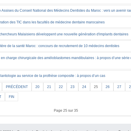
 Assises du Conseil National des Médecins Dentistes du Maroc : vers un avenir ra
gration des TIC dans les facultés de médecine dentaire marocaines
chercheurs Malaisiens développent une nouvelle génération d'implants dentaires
stère de la santé Maroc : concours de recrutement de 10 médecins dentistes
e en charge chirurgicale des améloblastomes mandibulaires : à propos d’une série
lantologie au service de la prothèse composite : à propos d’un cas
PRÉCÉDENT
20
21
22
23
24
25
26
27
2
T
FIN
Page 25 sur 35