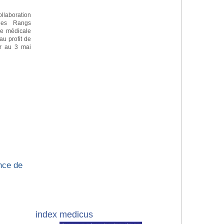
llaboration
 les Rangs
ne médicale
au profit de
er au 3 mai
nce de
index medicus