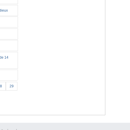
dieux
 de 14
8
29