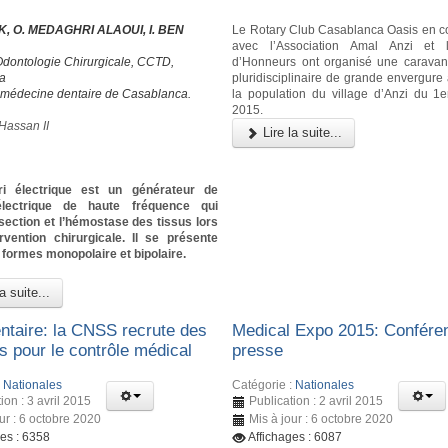
, O. MEDAGHRI ALAOUI, I. BEN
Le Rotary Club Casablanca Oasis en co
avec l’Association Amal Anzi et
Odontologie Chirurgicale, CCTD,
d’Honneurs ont organisé une carava
a
pluridisciplinaire de grande envergure 
 médecine dentaire de Casablanca.
la population du village d’Anzi du 1
2015.
Hassan II
Lire la suite...
ri électrique est un générateur de
électrique de haute fréquence qui
section et l’hémostase des tissus lors
rvention chirurgicale. Il se présente
formes monopolaire et bipolaire.
a suite...
taire: la CNSS recrute des
Medical Expo 2015: Confére
s pour le contrôle médical
presse
:
Nationales
Catégorie :
Nationales
ion : 3 avril 2015
Publication : 2 avril 2015
ur : 6 octobre 2020
Mis à jour : 6 octobre 2020
ges : 6358
Affichages : 6087