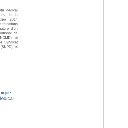
 du Medical
lors de la
Expo 2014
 tractations
nature d’un
National de
(CNOMD) et
le Syndicat
s (SNPD) et
s
niqué
Medical