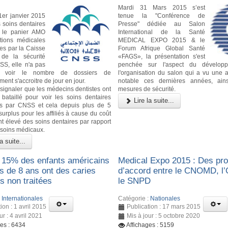
Mardi 31 Mars 2015 s’est
1er janvier 2015
tenue la "Conférence de
s soins dentaires
Presse" dédiée au Salon
t le panier AMO
International de la Santé
tions médicales
MEDICAL EXPO 2015 & le
s par la Caisse
Forum Afrique Global Santé
 de la sécurité
«FAGS», la présentation s'est
SS, elle n'a pas
penchée sur l'aspect du dévelop
 voir le nombre de dossiers de
l'organisation du salon qui a vu une a
nt s'accroitre de jour en jour.
notable ces dernières années, ain
n signaler que les médecins dentistes ont
mesures de sécurité.
bataillé pour voir les soins dentaires
Lire la suite...
s par CNSS et cela depuis plus de 5
surplus pour les affiliés à cause du coût
nt élevé des soins dentaires par rapport
 soins médicaux.
a suite...
 15% des enfants américains
Medical Expo 2015 : Des pro
s de 8 ans ont des caries
d’accord entre le CNOMD, l
s non traitées
le SNPD
:
Internationales
Catégorie :
Nationales
ion : 1 avril 2015
Publication : 17 mars 2015
ur : 4 avril 2021
Mis à jour : 5 octobre 2020
ges : 6434
Affichages : 5159