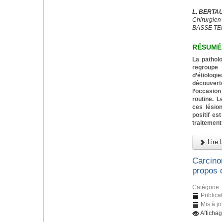
L. BERTA
Chirurgien-
BASSE TE
RÉSUMÉ
La pathol
regroupe
d’étiolo
découver
l’occasi
routine. L
ces lésio
positif e
traitement 
Lire l
Carcino
propos 
Catégorie 
Publicat
Mis à jo
Afficha