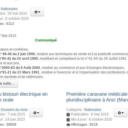
:
Nationales
tion : 29 mai 2015
ur : 6 octobre 2020
es : 6113
27 Mai 2015
mmuniqué
œurs et confrères,
 n° 98-40 du 2 juin 1998
, relative aux techniques de vente et à la publicité commerci
 n°95-42 du 24 avril 1995
, modifiant et complétant la loi n°91-64 du 29 Juillet 1991 
 et aux prix,
i n°2000-83 du 9 Août 2000
, relative au commerce et aux échanges électroniques,
i n°91-21 du 13 Mars 1991
, relative à l'exercice et à l'organisation des professions
en-dentiste et de vétérinaire,
a suite...
 bistouri électrique en
Première caravane médicale
e orale
pluridisciplinaire à Anzi (Mar
:
Dossiers du mois
Catégorie :
Nationales
tion : 7 mai 2015
Publication : 6 mai 2015
ur : 24 juin 2023
Mis à jour : 6 octobre 2020
ges : 39009
Affichages : 8218