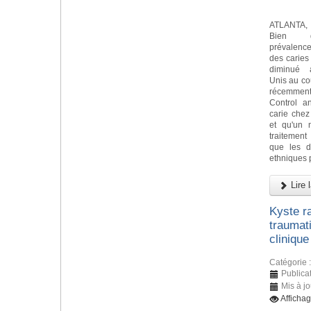
ATLANTA, 
Bien 
prévalen
des caries
diminué 
Unis au co
récemment
Control a
carie chez
et qu'un 
traitement
que les di
ethniques p
Lire l
Kyste ra
traumat
clinique
Catégorie 
Publicat
Mis à jo
Afficha