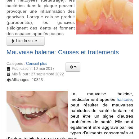
bien nettoyées (détartrage), les
bactéries dans la plaque peuvent
provoquer une inflammation des
gencives. Lorsque cela se produit
(parodontite), les gencives
s'éloignent des dents et forment
des espaces appelés poches.
Lire la suite...
Mauvaise haleine: Causes et traitements
Catégorie :
Conseil plus
Publication : 10 mai 2017
Mis à jour : 27 septembre 2022
Affichages : 10823
La mauvaise haleine,
médicalement appelée
halitose
,
peut résulter de mauvaises
habitudes de santé dentaire et
peut être un signe d'autres
problèmes de santé. Elle peut
également être aggravé par les
types d'aliments consommés et
d'autres habitudes de vie malsaines.