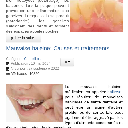
bien nettoyées (détartrage), les
bactéries dans la plaque peuvent
provoquer une inflammation des
gencives. Lorsque cela se produit
(parodontite), les gencives
s'éloignent des dents et forment
des espaces appelés poches.
Lire la suite...
Mauvaise haleine: Causes et traitements
Catégorie :
Conseil plus
Publication : 10 mai 2017
Mis à jour : 27 septembre 2022
Affichages : 10826
La mauvaise haleine,
médicalement appelée
halitose
,
peut résulter de mauvaises
habitudes de santé dentaire et
peut être un signe d'autres
problèmes de santé. Elle peut
également être aggravé par les
types d'aliments consommés et
d'autres habitudes de vie malsaines.