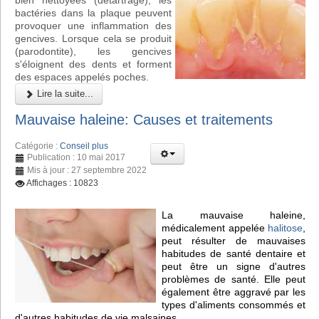
bien nettoyées (détartrage), les
bactéries dans la plaque peuvent
provoquer une inflammation des
gencives. Lorsque cela se produit
(parodontite), les gencives
s'éloignent des dents et forment
des espaces appelés poches.
Lire la suite...
Mauvaise haleine: Causes et traitements
Catégorie :
Conseil plus
Publication : 10 mai 2017
Mis à jour : 27 septembre 2022
Affichages : 10823
La mauvaise haleine,
médicalement appelée
halitose
,
peut résulter de mauvaises
habitudes de santé dentaire et
peut être un signe d'autres
problèmes de santé. Elle peut
également être aggravé par les
types d'aliments consommés et
d'autres habitudes de vie malsaines.