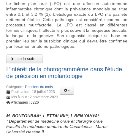
Le lichen plan oral (LPO) est une affection auto-immune
inflammatoire chronique dont la prévalence mondiale se situe
entre 0,1 et 3,2 % (1). L'étiologie exacte du LPO n'a pas été
nettement établie. Cette pathologie est considérée comme un
processus multifactoriel. Le LPO est classé en différentes
formes cliniques. Il affecte le plus souvent la muqueuse buccale,
la langue et la gencive. Son diagnostic clinique se base en
premier lieu sur la suspicion clinique qui devra être confirmée
par l'examen anatomo-pathologique.
Lire la suite...
L’intérêt de la photogrammétrie dans l’étude
de précision en implantologie
Catégorie :
Dossiers du mois
Publication : 18 juillet 2023
Mis à jour : 2 novembre 2023
Affichages : 6226
M. BOUZOUBAA*, I. ETTALIBI**, I. BEN YAHYA*
* Département de médecine orale et chirurgie orale
Faculté de médecine dentaire de Casablanca - Maroc
Université Hassan II