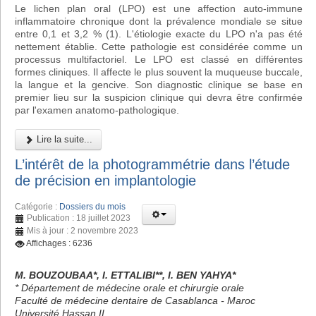
Le lichen plan oral (LPO) est une affection auto-immune
inflammatoire chronique dont la prévalence mondiale se situe
entre 0,1 et 3,2 % (1). L'étiologie exacte du LPO n'a pas été
nettement établie. Cette pathologie est considérée comme un
processus multifactoriel. Le LPO est classé en différentes
formes cliniques. Il affecte le plus souvent la muqueuse buccale,
la langue et la gencive. Son diagnostic clinique se base en
premier lieu sur la suspicion clinique qui devra être confirmée
par l'examen anatomo-pathologique.
Lire la suite...
L’intérêt de la photogrammétrie dans l’étude
de précision en implantologie
Catégorie :
Dossiers du mois
Publication : 18 juillet 2023
Mis à jour : 2 novembre 2023
Affichages : 6236
M. BOUZOUBAA*, I. ETTALIBI**, I. BEN YAHYA*
* Département de médecine orale et chirurgie orale
Faculté de médecine dentaire de Casablanca - Maroc
Université Hassan II