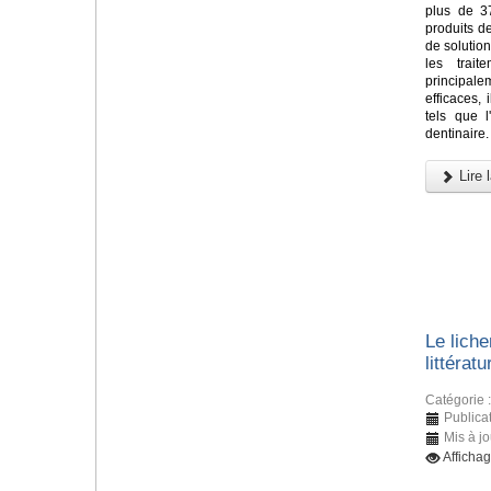
plus de 37
produits d
de solutio
les trait
principa
efficaces,
tels que l'
dentinaire.
Lire l
Le liche
littératu
Catégorie 
Publica
Mis à j
Afficha