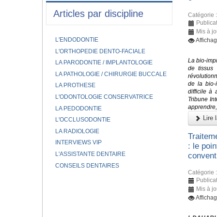
Articles par discipline
Catégorie 
Publica
Mis à j
L'ENDODONTIE
Affichag
L'ORTHOPEDIE DENTO-FACIALE
La bio-imp
LA PARODONTIE / IMPLANTOLOGIE
de tissus 
LA PATHOLOGIE / CHIRURGIE BUCCALE
révolutionn
de la bio-
LA PROTHESE
difficile 
L'ODONTOLOGIE CONSERVATRICE
Tribune In
apprendre, 
LA PEDODONTIE
Lire l
L'OCCLUSODONTIE
LA RADIOLOGIE
Traitem
INTERVIEWS VIP
: le poi
L'ASSISTANTE DENTAIRE
conventi
CONSEILS DENTAIRES
Catégorie 
Publica
Mis à j
Afficha