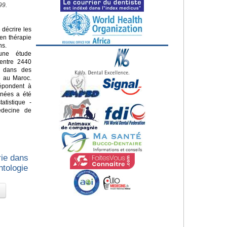
99.
 décrire les
 en thérapie
ns.
une étude
 entre 2440
e dans des
e au Maroc.
répondent à
nnées a été
atistique -
édecine de
rie dans
ntologie