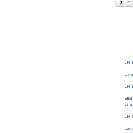
Lire l
Les 
L'int
Les s
Effet
céra
Les c
Les 