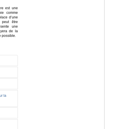
ire est une
inie comme
place d’une
 peut être
ésente une
sayera de la
e possible.
ur la