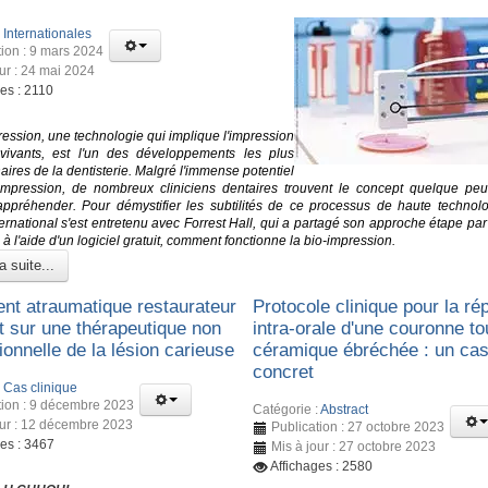
:
Internationales
tion : 9 mars 2024
our : 24 mai 2024
es : 2110
ression, une technologie qui implique l'impression
vivants, est l'un des développements les plus
aires de la dentisterie. Malgré l'immense potentiel
impression, de nombreux cliniciens dentaires trouvent le concept quelque peu 
à appréhender. Pour démystifier les subtilités de ce processus de haute technolo
ternational s'est entretenu avec Forrest Hall, qui a partagé son approche étape pa
à l'aide d'un logiciel gratuit, comment fonctionne la bio-impression.
a suite...
ent atraumatique restaurateur
Protocole clinique pour la ré
nt sur une thérapeutique non
intra-orale d'une couronne to
onnelle de la lésion carieuse
céramique ébréchée : un ca
concret
:
Cas clinique
tion : 9 décembre 2023
Catégorie :
Abstract
our : 12 décembre 2023
Publication : 27 octobre 2023
ges : 3467
Mis à jour : 27 octobre 2023
Affichages : 2580