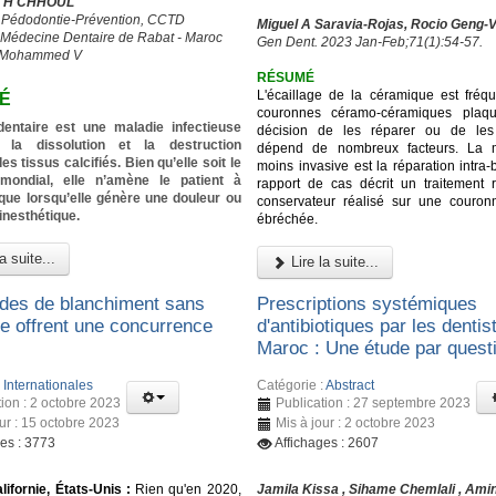
I, H CHHOUL
 Pédodontie-Prévention, CCTD
Miguel A Saravia-Rojas, Rocio Geng-
 Médecine Dentaire de Rabat - Maroc
Gen Dent. 2023 Jan-Feb;71(1):54-57.
é Mohammed V
RÉSUMÉ
L'écaillage de la céramique est fréqu
É
couronnes céramo-céramiques plaqu
dentaire est une maladie infectieuse
décision de les réparer ou de les
t la dissolution et la destruction
dépend de nombreux facteurs. La 
es tissus calcifiés. Bien qu’elle soit le
moins invasive est la réparation intra
mondial, elle n’amène le patient à
rapport de cas décrit un traitement r
que lorsqu’elle génère une douleur ou
conservateur réalisé sur une couron
inesthétique.
ébréchée.
a suite...
Lire la suite...
des de blanchiment sans
Prescriptions systémiques
e offrent une concurrence
d'antibiotiques par les dentis
Maroc : Une étude par quest
:
Internationales
Catégorie :
Abstract
tion : 2 octobre 2023
Publication : 27 septembre 2023
our : 15 octobre 2023
Mis à jour : 2 octobre 2023
ges : 3773
Affichages : 2607
lifornie, États-Unis :
Rien qu'en 2020,
Jamila Kissa , Sihame Chemlali , Ami