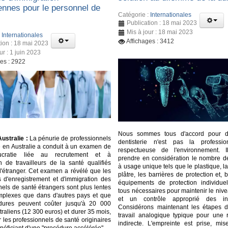
iennes pour le personnel de
Catégorie :
Internationales
Publication : 18 mai 2023
Mis à jour : 18 mai 2023
:
Internationales
Affichages : 3412
tion : 18 mai 2023
ur : 1 juin 2023
ges : 2922
Nous sommes tous d'accord pour d
ustralie :
La pénurie de professionnels
dentisterie n'est pas la professi
é en Australie a conduit à un examen de
respectueuse de l'environnement. I
ucratie liée au recrutement et à
prendre en considération le nombre d
ion de travailleurs de la santé qualifiés
à usage unique tels que le plastique, la 
l'étranger. Cet examen a révélé que les
plâtre, les barrières de protection et, b
 d'enregistrement et d'immigration des
équipements de protection individuell
nels de santé étrangers sont plus lentes
tous nécessaires pour maintenir le niv
mplexes que dans d'autres pays et que
et un contrôle approprié des in
dures peuvent coûter jusqu'à 20 000
Considérons maintenant les étapes d
traliens (12 300 euros) et durer 35 mois,
travail analogique typique pour une r
les professionnels de santé originaires
indirecte. L'empreinte est prise, mis