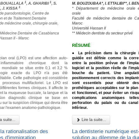
1
1
D BOUALLALA
, A. GHARIBI
, S.
M. BOUZOUBAA*, I. ETTALIBI**, I. B
2
1
, J. KISSA
* Département de médecine orale et
 de parodontologie, Centre de
orale
on et de Traitement Dentaire
Faculté de médecine dentaire de Ca
de médecine orale, chirurgie orale,
Maroc
Université Hassan II
 Médecine Dentaire de Casablanca
** Médecin dentiste du secteur privé
 Hassan II - Maroc
RÉSUMÉ
● La précision dans la chirurgie i
plan oral (LPO) est une affection auto-
guidée est définie comme la corr
nflammatoire chronique dont la
entre la position prévue de l'impl
 mondiale se situe entre 0,1 et 3,2 %
logiciel et la position réelle de l'imp
iologie exacte du LPO n'a pas été
bouche du patient. Une angulat
établie. Cette pathologie est considérée
positionnement corrects des implant
processus multifactoriel. Le LPO est
sont essentiels pour obtenir des
ifférentes formes cliniques. Il affecte le
prothétiques acceptables sur le plan
nt la muqueuse buccale, la langue et la
et fonctionnel, et pour éviter un risq
Son diagnostic clinique se base en
complications anatomiques tell
u sur la suspicion clinique qui devra être
perforation du palais ou du canal 
par l'examen anatomo-pathologique.
inférieur.
a suite...
Lire la suite...
la rationalisation des
La dentisterie numérique est-
es d'immigration
solution au dilemme de la dur