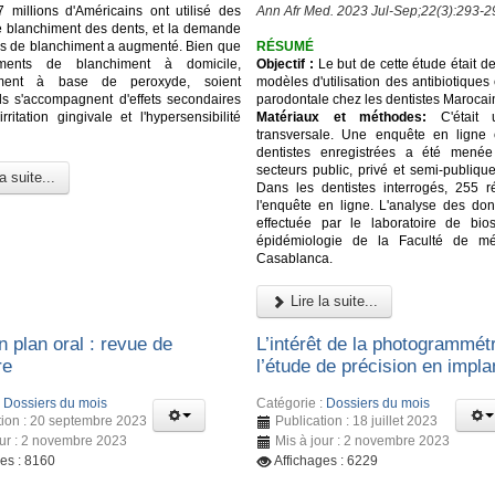
 millions d'Américains ont utilisé des
Ann Afr Med. 2023 Jul-Sep;22(3):293-2
e blanchiment des dents, et la demande
ns de blanchiment a augmenté. Bien que
RÉSUMÉ
ements de blanchiment à domicile,
Objectif :
Le but de cette étude était de
lement à base de peroxyde, soient
modèles d'utilisation des antibiotiques
 ils s'accompagnent d'effets secondaires
parodontale chez les dentistes Marocai
irritation gingivale et l'hypersensibilité
Matériaux et méthodes:
C'était 
transversale. Une enquête en ligne
dentistes enregistrées a été mené
secteurs public, privé et semi-publiqu
a suite...
Dans les dentistes interrogés, 255 
l'enquête en ligne. L'analyse des do
effectuée par le laboratoire de biost
épidémiologie de la Faculté de m
Casablanca.
Lire la suite...
n plan oral : revue de
L’intérêt de la photogrammét
re
l’étude de précision en impla
:
Dossiers du mois
Catégorie :
Dossiers du mois
tion : 20 septembre 2023
Publication : 18 juillet 2023
our : 2 novembre 2023
Mis à jour : 2 novembre 2023
ges : 8160
Affichages : 6229