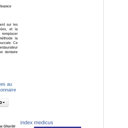
Vivanco
ent sur les
ées, et la
 remplacer
méthode la
-buccale. Ce
estaurateur
ne dentaire
tes au
ionnaire
index medicus
na Gharibi