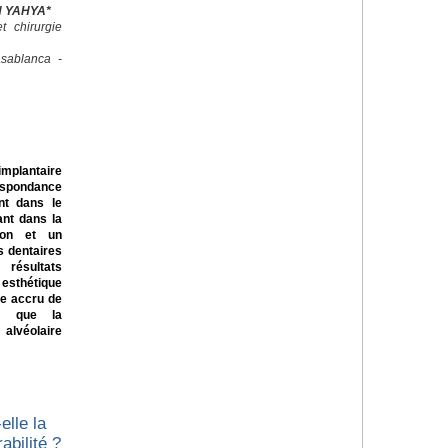
EN YAHYA*
 chirurgie
sablanca -
mplantaire
espondance
ant dans le
lant dans la
ion et un
s dentaires
 résultats
 esthétique
ue accru de
es que la
alvéolaire
elle la
abilité ?