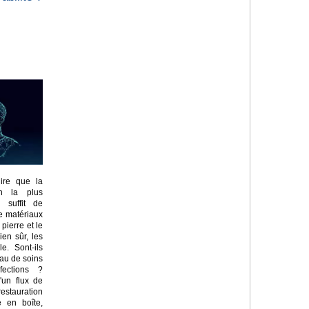
ire que la
on la plus
l suffit de
e matériaux
pierre et le
ien sûr, les
e. Sont-ils
eau de soins
fections ?
'un flux de
estauration
e en boîte,