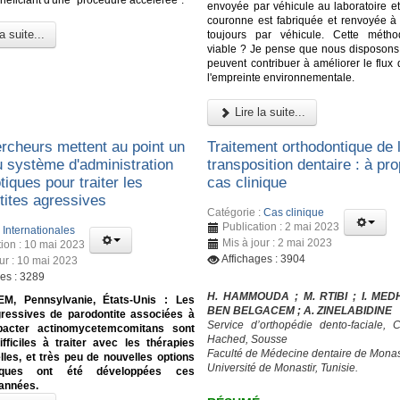
néficiant d'une "procédure accélérée".
envoyée par véhicule au laboratoire et
couronne est fabriquée et renvoyée à l
a suite...
toujours par véhicule. Cette métho
viable ? Je pense que nous disposons d
peuvent contribuer à améliorer le flux d
l'empreinte environnementale.
Lire la suite...
rcheurs mettent au point un
Traitement orthodontique de 
 système d'administration
transposition dentaire : à pr
otiques pour traiter les
cas clinique
tites agressives
Catégorie :
Cas clinique
Publication : 2 mai 2023
:
Internationales
Mis à jour : 2 mai 2023
tion : 10 mai 2023
Affichages : 3904
our : 10 mai 2023
ges : 3289
H. HAMMOUDA ; M. RTIBI ; I. MED
M, Pennsylvanie, États-Unis : Les
BEN BELGACEM ; A. ZINELABIDINE
ressives de parodontite associées à
Service d’orthopédie dento-faciale,
bacter actinomycetemcomitans sont
Hached, Sousse
fficiles à traiter avec les thérapies
Faculté de Médecine dentaire de Monas
elles, et très peu de nouvelles options
Université de Monastir, Tunisie.
tiques ont été développées ces
 années.