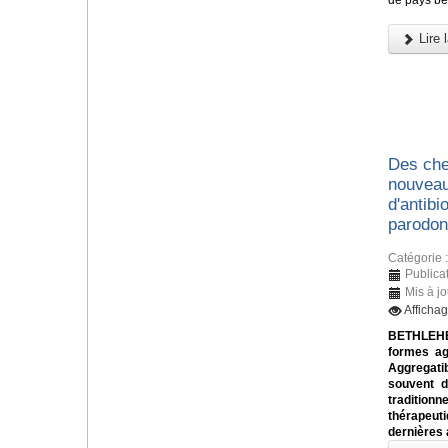
de pays bé
Lire l
Des che
nouveau
d'antibi
parodon
Catégorie 
Publica
Mis à j
Afficha
BETHLEHE
formes ag
Aggregati
souvent di
traditionn
thérapeu
dernières