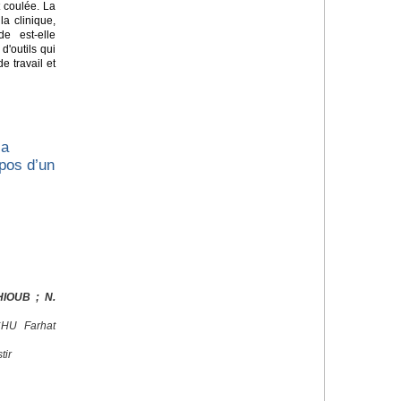
 coulée. La
a clinique,
de est-elle
'outils qui
e travail et
la
opos d’un
HIOUB ; N.
 CHU Farhat
tir