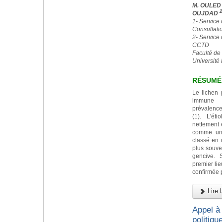
M. OULE
OUJDAD
1- Service
Consultati
2- Service 
CCTD
Faculté de
Université
RÉSUMÉ
Le lichen 
immune i
prévalence
(1). L'ét
nettement 
comme un 
classé en d
plus souve
gencive. 
premier lie
confirmée 
Lire l
Appel à 
politiqu