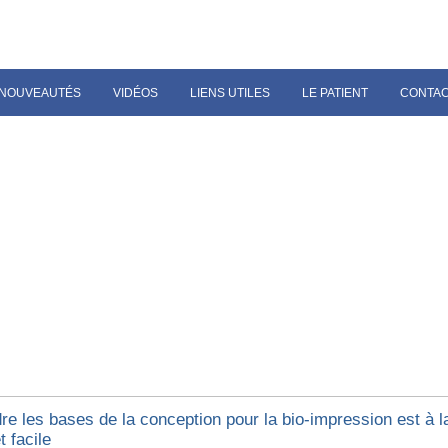
NOUVEAUTÉS
VIDÉOS
LIENS UTILES
LE PATIENT
CONTA
e les bases de la conception pour la bio-impression est à la
t facile