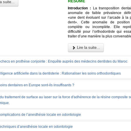
RÉSUMÉ
a suite...
Introduction :
La transposition denta
anomalie de faible prévalence déf
«une dent évoluant sur l’arcade à la 
dent». Cette anomalie de position
complète ou incomplète. Elle repr
difficulté pour l’orthodontiste qui es
traiter d’une manière la plus convenabl
Lire la suite...
échecs en prothèse conjointe : Enquête auprès des médecins dentistes du Maroc
elligence artificielle dans la dentisterie : Rationaliser les soins orthodontiques
oins dentaires en Europe sont-ils insuffisants ?
 du traitement de surface au laser sur la force d'adhérence de la résine composite s
mique.
omplications de l’anesthésie locale en odontologie
techniques d’anesthésie locale en odontologie