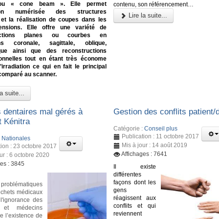
 ou « cone beam ». Elle permet
contenu, son référencement…
ition numérisée des structures
Lire la suite...
et la réalisation de coupes dans les
ensions. Elle offre une variété de
ructions planes ou courbes en
ons coronale, sagittale, oblique,
que ainsi que des reconstructions
ionnelles tout en étant très économe
irradiation ce qui en fait le principal
comparé au scanner.
a suite...
 dentaires mal gérés à
Gestion des conflits patient/
t Kénitra
Catégorie :
Conseil plus
Publication : 11 octobre 2017
:
Nationales
Mis à jour : 14 août 2019
tion : 23 octobre 2017
Affichages : 7641
ur : 6 octobre 2020
ges : 3845
Il existe
différentes
façons dont les
 problématiques
gens
échets médicaux
réagissent aux
l'ignorance des
conflits et qui
 et médecins
reviennent
e l’existence de