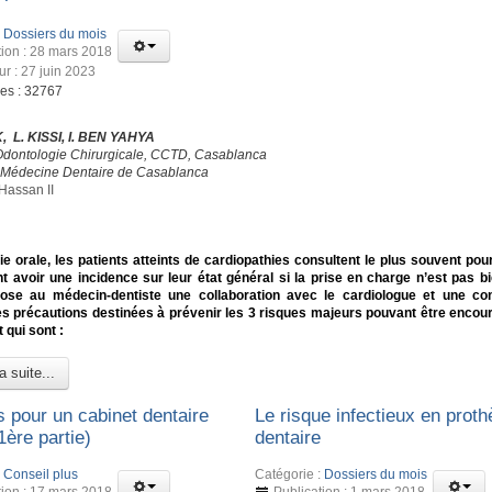
:
Dossiers du mois
tion : 28 mars 2018
ur : 27 juin 2023
ges : 32767
, L. KISSI, I. BEN YAHYA
Odontologie Chirurgicale, CCTD, Casablanca
 Médecine Dentaire de Casablanca
Hassan II
ie orale, les patients atteints de cardiopathies consultent le plus souvent pou
t avoir une incidence sur leur état général si la prise en charge n’est pas bi
se au médecin-dentiste une collaboration avec le cardiologue et une co
es précautions destinées à prévenir les 3 risques majeurs pouvant être encou
t qui sont :
a suite...
s pour un cabinet dentaire
Le risque infectieux en prot
1ère partie)
dentaire
:
Conseil plus
Catégorie :
Dossiers du mois
tion : 17 mars 2018
Publication : 1 mars 2018