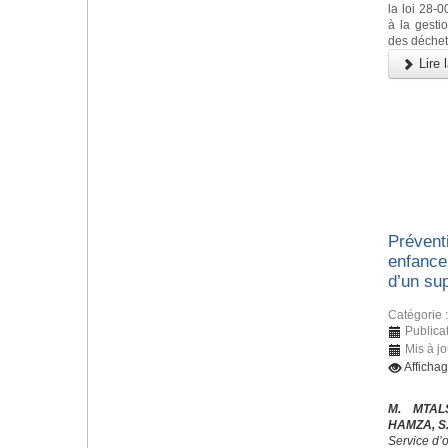
la loi 28-
à la gestio
des déchet
Lire l
Préventi
enfance 
d’un sup
Catégorie 
Publica
Mis à jo
Afficha
M. MTAL
HAMZA, S
Service d’