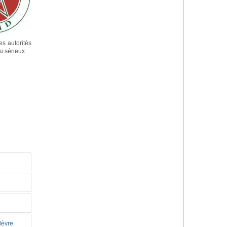
es autorités
u sérieux.
lèvre