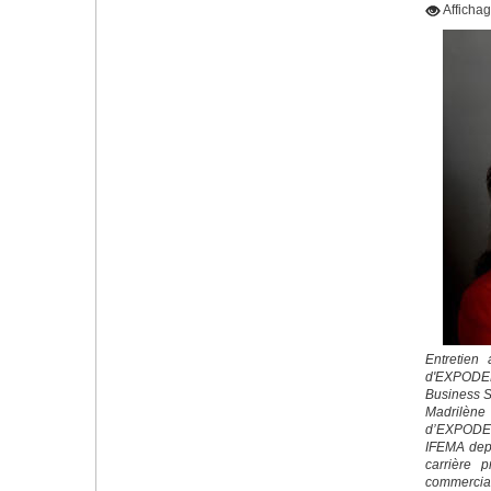
Afficha
Entretien
d'EXPOD
Business S
Madrilène
d’EXPODEN
IFEMA depu
carrière p
commercial