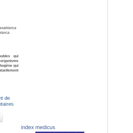
Casablanca
blanca
oubles qui
n organisme
thogène qui
ntuellement
nt de
ntaires
index medicus