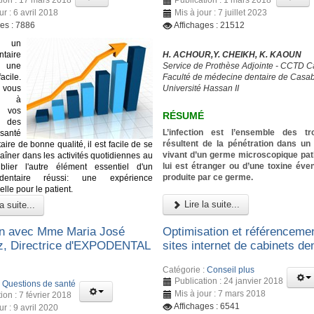
ur : 6 avril 2018
Mis à jour : 7 juillet 2023
ges : 7886
Affichages : 21512
 un
ntaire
H. ACHOUR,Y. CHEIKH, K. KAOUN
s une
Service de Prothèse Adjointe - CCTD 
cile.
Faculté de médecine dentaire de Casa
 vous
Université Hassan II
ez à
à vos
RÉSUMÉ
 des
L’infection est l’ensemble des tr
santé
résultent de la pénétration dans u
ire de bonne qualité, il est facile de se
vivant d’un germe microscopique pa
raîner dans les activités quotidiennes au
lui est étranger ou d’une toxine éve
ublier l'autre élément essentiel d'un
produite par ce germe.
dentaire réussi: une expérience
lle pour le patient.
Lire la suite...
a suite...
en avec Mme Maria José
Optimisation et référenceme
, Directrice d'EXPODENTAL
sites internet de cabinets de
Catégorie :
Conseil plus
Publication : 24 janvier 2018
:
Questions de santé
Mis à jour : 7 mars 2018
ion : 7 février 2018
Affichages : 6541
ur : 9 avril 2020