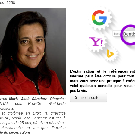
ges : 5258
L'optimisation et le référencemen
internet peut être difficile pour tou
mais vous avez une pratique à exécu
voici quelques conseils pour vous f
peu la vie.
Lire la suite...
 avec
Maria José Sánchez
, Directrice
ENTAL, pour How2Go Worldwide
olutions.
 et diplômée en Droit, la directrice
TAL, María José Sánchez, est liée à
is plus de 25 ans, où elle a débuté sa
rofessionnelle en tant que directrice
e de divers salons.