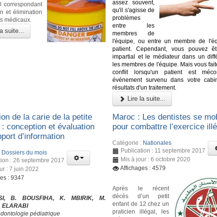
assez souvent,
00 correspondant
qu'il s'agisse de
n et élimination
problèmes
s médicaux.
entre les
a suite...
membres de
l'équipe, ou entre un membre de l'é
patient. Cependant, vous pouvez êt
impartial et le médiateur dans un diff
les membres de l'équipe. Mais vous fait
conflit lorsqu'un patient est méco
événement survenu dans votre cabi
résultats d'un traitement.
Lire la suite...
on de la carie de la petite
Maroc : Les dentistes se mob
: conception et évaluation
pour combattre l’exercice ill
port d’information
Catégorie :
Nationales
Publication : 11 septembre 2017
:
Dossiers du mois
Mis à jour : 6 octobre 2020
tion : 26 septembre 2017
Affichages : 4579
ur : 7 juin 2022
ges : 9347
Après le récent
décès d’un petit
SI, B. BOUSFIHA, K. MBIRIK, M.
enfant de 12 chez un
. ELARABI
praticien illégal, les
odontologie pédiatrique