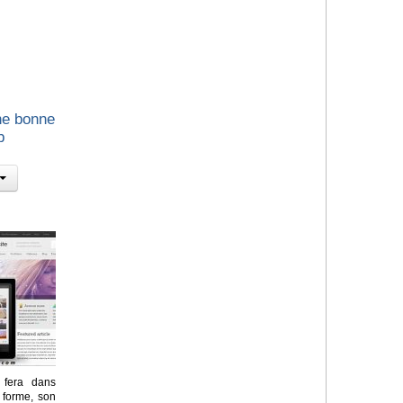
ne bonne
b
e fera dans
 forme, son