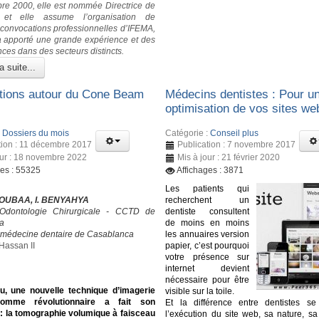
e 2000, elle est nommée Directrice de
 et elle assume l’organisation de
s convocations professionnelles d’IFEMA,
 a apporté une grande expérience et des
ces dans des secteurs distincts.
a suite...
tions autour du Cone Beam
Médecins dentistes : Pour u
optimisation de vos sites we
:
Dossiers du mois
Catégorie :
Conseil plus
tion : 11 décembre 2017
Publication : 7 novembre 2017
our : 18 novembre 2022
Mis à jour : 21 février 2020
ges : 55325
Affichages : 3871
Les patients qui
OUBAA, I. BENYAHYA
recherchent un
’Odontologie Chirurgicale - CCTD de
dentiste consultent
a
de moins en moins
 médecine dentaire de Casablanca
les annuaires version
Hassan II
papier, c’est pourquoi
votre présence sur
internet devient
nécessaire pour être
u, une nouvelle technique d’imagerie
visible sur la toile.
comme révolutionnaire a fait son
Et la différence entre dentistes s
 : la tomographie volumique à faisceau
l’exécution du site web, sa nature, sa