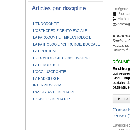
Articles par discipline
Catégorie 
Publica
Mis à jo
L'ENDODONTIE
Afficha
L'ORTHOPEDIE DENTO-FACIALE
A. IBOURK
LA PARODONTIE / IMPLANTOLOGIE
Service d’
LA PATHOLOGIE / CHIRURGIE BUCCALE
Faculté de
Université 
LA PROTHESE
L'ODONTOLOGIE CONSERVATRICE
RÉSUMÉ
LA PEDODONTIE
En chirurg
L'OCCLUSODONTIE
qui peuven
Ceci impo
LA RADIOLOGIE
parfaite d
INTERVIEWS VIP
patients, e
L'ASSISTANTE DENTAIRE
Lire l
CONSEILS DENTAIRES
Conseil
réussi (
Catégorie 
Publica