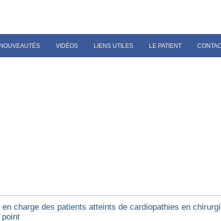
NOUVEAUTÉS
VIDÉOS
LIENS UTILES
LE PATIENT
CONTA
 en charge des patients atteints de cardiopathies en chirurgi
 point