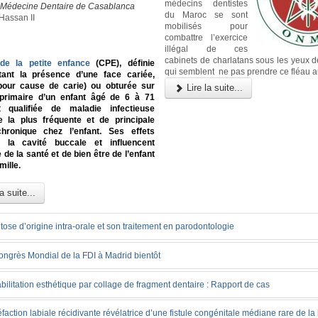
médecins dentistes
e Médecine Dentaire de Casablanca
du Maroc se sont
Hassan II
mobilisés pour
combattre l’exercice
illégal de ces
cabinets de charlatans sous les yeux d
 de la petite enfance
(CPE), définie
qui semblent ne pas prendre ce fléau a
nt la présence d’une face cariée,
pour cause de carie) ou obturée sur
Lire la suite...
primaire d’un enfant âgé de 6 à 71
 qualifiée de maladie infectieuse
ue la plus fréquente et de principale
hronique chez l’enfant. Ses effets
 la cavité buccale et influencent
 de la santé et de bien être de l’enfant
mille.
a suite...
itose d’origine intra-orale et son traitement en parodontologie
ongrès Mondial de la FDI à Madrid bientôt
ilitation esthétique par collage de fragment dentaire : Rapport de cas
action labiale récidivante révélatrice d’une fistule congénitale médiane rare de la 