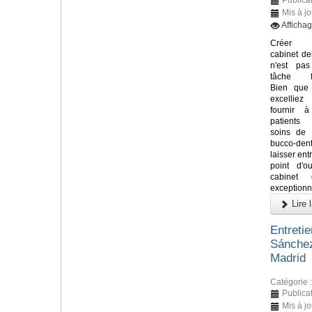
Mis à jo
Afficha
Créer
cabinet de
n'est pa
tâche fa
Bien que
excelli
fournir 
patients
soins de 
bucco-denta
laisser ent
point d'o
cabinet 
exceptionne
Lire l
Entreti
Sánchez
Madrid
Catégorie 
Publicat
Mis à jo