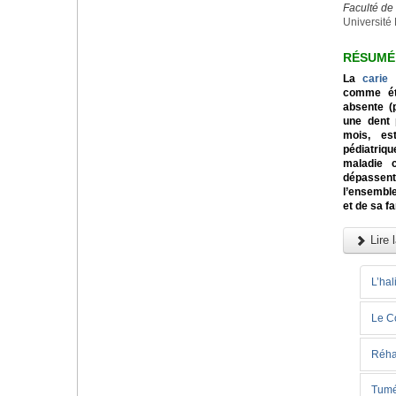
Faculté d
Université 
RÉSUMÉ
La
carie
comme éta
absente (
une dent 
mois, est
pédiatriq
maladie c
dépassent
l’ensemble
et de sa fa
Lire l
L’hal
Le C
Réhab
Tuméf