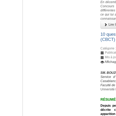
En décembr
Concours
différente
ce qui lui
connaissan
Lire l
10 ques
(CBCT)
Catégorie 
Publica
Mis à j
Afficha
SM. BOUZ
Service d
Casablanc
Faculté de
Université 
RÉSUMÉ
Depuis pe
décrite 
apparition