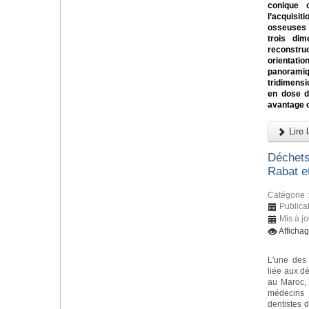
conique
l’acquis
osseuses 
trois dim
reconst
orientati
panorami
tridimens
en dose d’
avantage 
Lire l
Déchets
Rabat e
Catégorie 
Publica
Mis à jo
Afficha
L'une des
liée aux d
au Maroc, 
médecins
dentistes d