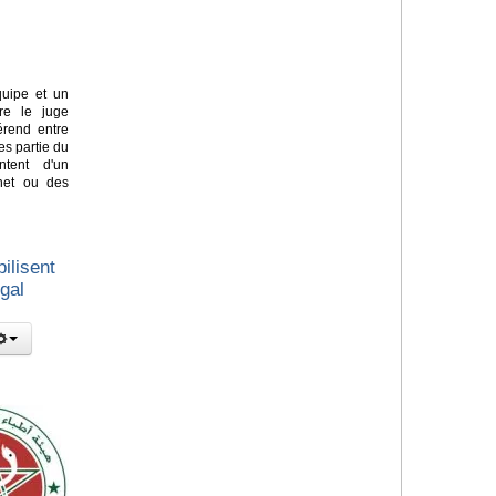
quipe et un
re le juge
érend entre
es partie du
ntent d'un
net ou des
ilisent
égal