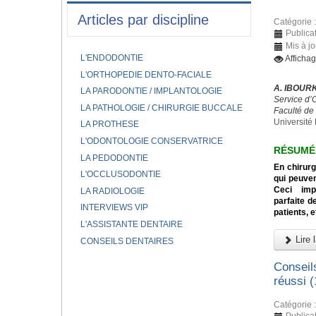
Articles par discipline
Catégorie 
Publica
Mis à jo
L'ENDODONTIE
Afficha
L'ORTHOPEDIE DENTO-FACIALE
A. IBOURK
LA PARODONTIE / IMPLANTOLOGIE
Service d’
LA PATHOLOGIE / CHIRURGIE BUCCALE
Faculté de
Université 
LA PROTHESE
L'ODONTOLOGIE CONSERVATRICE
RÉSUMÉ
LA PEDODONTIE
En chirurg
L'OCCLUSODONTIE
qui peuven
Ceci impo
LA RADIOLOGIE
parfaite d
INTERVIEWS VIP
patients, e
L'ASSISTANTE DENTAIRE
Lire l
CONSEILS DENTAIRES
Conseil
réussi (
Catégorie 
Publica