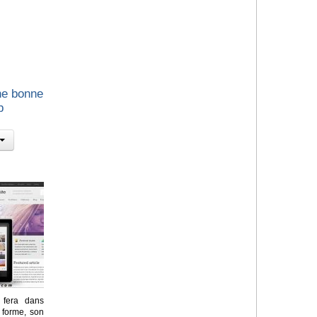
ne bonne
b
e fera dans
 forme, son