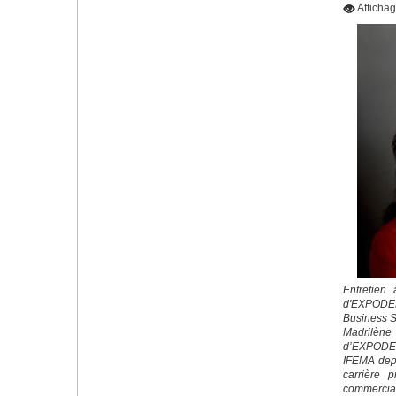
Afficha
Entretien
d'EXPOD
Business S
Madrilène
d’EXPODEN
IFEMA depu
carrière p
commercial