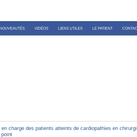
NOUVEAUTÉS
VIDÉOS
LIENS UTILES
LE PATIENT
CONTA
 en charge des patients atteints de cardiopathies en chirurgi
 point