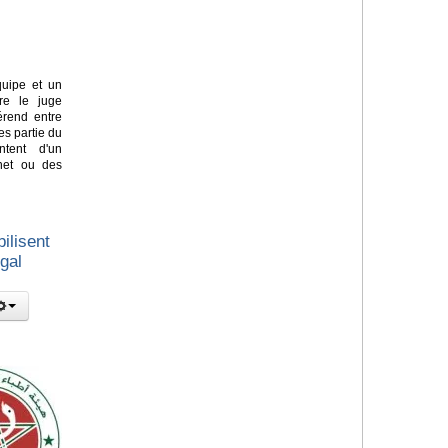
quipe et un
re le juge
érend entre
es partie du
ntent d'un
net ou des
ilisent
égal