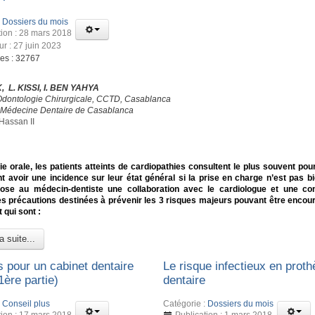
:
Dossiers du mois
tion : 28 mars 2018
ur : 27 juin 2023
ges : 32767
, L. KISSI, I. BEN YAHYA
Odontologie Chirurgicale, CCTD, Casablanca
 Médecine Dentaire de Casablanca
Hassan II
ie orale, les patients atteints de cardiopathies consultent le plus souvent pou
t avoir une incidence sur leur état général si la prise en charge n’est pas bi
se au médecin-dentiste une collaboration avec le cardiologue et une co
es précautions destinées à prévenir les 3 risques majeurs pouvant être encou
t qui sont :
a suite...
s pour un cabinet dentaire
Le risque infectieux en prot
1ère partie)
dentaire
:
Conseil plus
Catégorie :
Dossiers du mois
tion : 17 mars 2018
Publication : 1 mars 2018