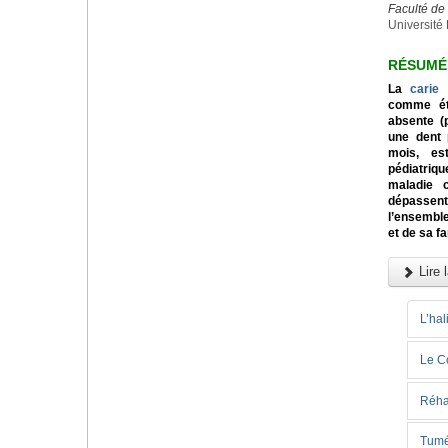
Faculté d
Université 
RÉSUMÉ
La
carie
comme éta
absente (
une dent 
mois, est
pédiatriq
maladie c
dépassent
l’ensemble
et de sa fa
Lire l
L’hal
Le C
Réhab
Tuméf