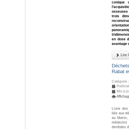
conique
l’acquis
osseuses 
trois dim
reconst
orientati
panorami
tridimens
en dose d’
avantage 
Lire l
Déchets
Rabat e
Catégorie 
Publica
Mis à jo
Afficha
L'une des
liée aux d
au Maroc, 
médecins
dentistes d