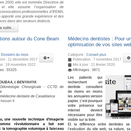
e 2000, elle est nommée Directrice de
 et elle assume l’organisation de
s convocations professionnelles d’IFEMA,
 a apporté une grande expérience et des
ces dans des secteurs distincts.
a suite...
tions autour du Cone Beam
Médecins dentistes : Pour u
optimisation de vos sites we
:
Dossiers du mois
Catégorie :
Conseil plus
tion : 11 décembre 2017
Publication : 7 novembre 2017
our : 18 novembre 2022
Mis à jour : 21 février 2020
ges : 55325
Affichages : 3871
Les patients qui
OUBAA, I. BENYAHYA
recherchent un
’Odontologie Chirurgicale - CCTD de
dentiste consultent
a
de moins en moins
 médecine dentaire de Casablanca
les annuaires version
Hassan II
papier, c’est pourquoi
votre présence sur
internet devient
nécessaire pour être
u, une nouvelle technique d’imagerie
visible sur la toile.
comme révolutionnaire a fait son
Et la différence entre dentistes s
 : la tomographie volumique à faisceau
l’exécution du site web, sa nature, sa