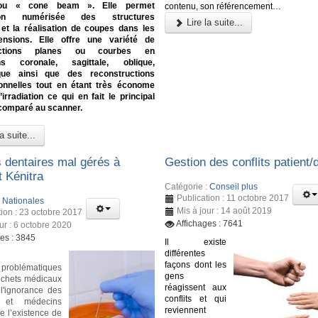
 ou « cone beam ». Elle permet
contenu, son référencement…
ition numérisée des structures
Lire la suite...
et la réalisation de coupes dans les
ensions. Elle offre une variété de
ructions planes ou courbes en
ons coronale, sagittale, oblique,
que ainsi que des reconstructions
ionnelles tout en étant très économe
irradiation ce qui en fait le principal
comparé au scanner.
a suite...
 dentaires mal gérés à
Gestion des conflits patient/
t Kénitra
Catégorie :
Conseil plus
Publication : 11 octobre 2017
:
Nationales
Mis à jour : 14 août 2019
tion : 23 octobre 2017
Affichages : 7641
ur : 6 octobre 2020
ges : 3845
Il existe
différentes
façons dont les
 problématiques
gens
échets médicaux
réagissent aux
l'ignorance des
conflits et qui
 et médecins
reviennent
e l’existence de