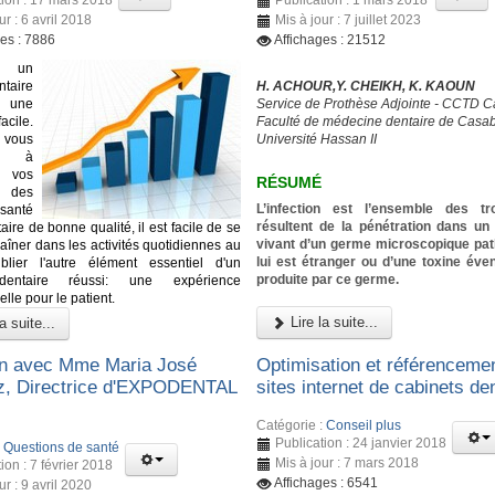
ur : 6 avril 2018
Mis à jour : 7 juillet 2023
ges : 7886
Affichages : 21512
 un
ntaire
H. ACHOUR,Y. CHEIKH, K. KAOUN
s une
Service de Prothèse Adjointe - CCTD 
cile.
Faculté de médecine dentaire de Casa
 vous
Université Hassan II
ez à
à vos
RÉSUMÉ
 des
L’infection est l’ensemble des tr
santé
résultent de la pénétration dans u
ire de bonne qualité, il est facile de se
vivant d’un germe microscopique pa
raîner dans les activités quotidiennes au
lui est étranger ou d’une toxine éve
ublier l'autre élément essentiel d'un
produite par ce germe.
dentaire réussi: une expérience
lle pour le patient.
Lire la suite...
a suite...
en avec Mme Maria José
Optimisation et référenceme
, Directrice d'EXPODENTAL
sites internet de cabinets de
Catégorie :
Conseil plus
Publication : 24 janvier 2018
:
Questions de santé
Mis à jour : 7 mars 2018
ion : 7 février 2018
Affichages : 6541
ur : 9 avril 2020