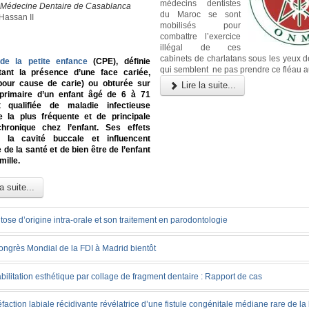
médecins dentistes
e Médecine Dentaire de Casablanca
du Maroc se sont
Hassan II
mobilisés pour
combattre l’exercice
illégal de ces
cabinets de charlatans sous les yeux d
 de la petite enfance
(CPE), définie
qui semblent ne pas prendre ce fléau a
nt la présence d’une face cariée,
pour cause de carie) ou obturée sur
Lire la suite...
primaire d’un enfant âgé de 6 à 71
 qualifiée de maladie infectieuse
ue la plus fréquente et de principale
hronique chez l’enfant. Ses effets
 la cavité buccale et influencent
 de la santé et de bien être de l’enfant
mille.
a suite...
itose d’origine intra-orale et son traitement en parodontologie
ongrès Mondial de la FDI à Madrid bientôt
ilitation esthétique par collage de fragment dentaire : Rapport de cas
action labiale récidivante révélatrice d’une fistule congénitale médiane rare de la 