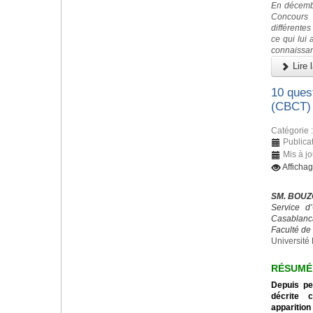
En décembr
Concours
différente
ce qui lui
connaissan
Lire l
10 ques
(CBCT)
Catégorie 
Publica
Mis à j
Afficha
SM. BOUZ
Service d
Casablanc
Faculté de
Université 
RÉSUMÉ
Depuis pe
décrite 
apparition