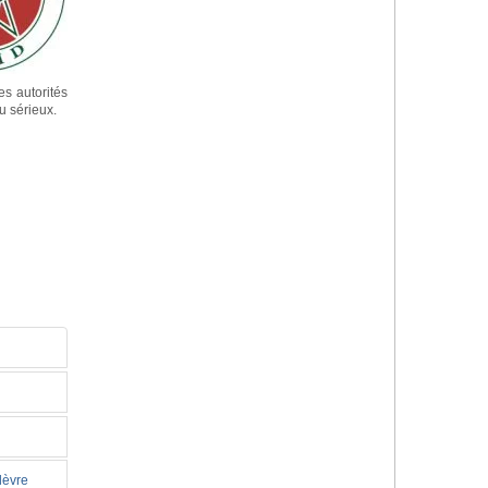
es autorités
u sérieux.
lèvre