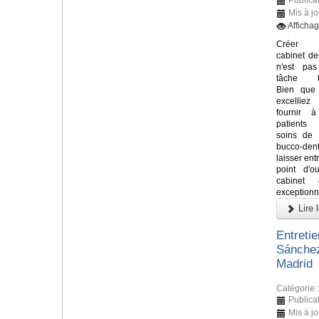
Mis à jo
Afficha
Créer
cabinet de
n'est pa
tâche fa
Bien que
excelli
fournir 
patients
soins de 
bucco-denta
laisser ent
point d'o
cabinet 
exceptionne
Lire l
Entreti
Sánchez
Madrid
Catégorie 
Publicat
Mis à jo