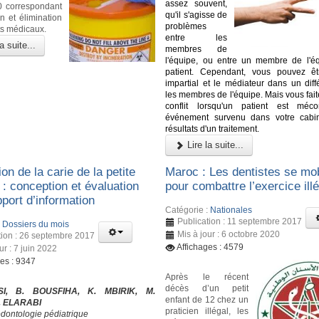
assez souvent,
00 correspondant
qu'il s'agisse de
n et élimination
problèmes
s médicaux.
entre les
a suite...
membres de
l'équipe, ou entre un membre de l'é
patient. Cependant, vous pouvez êt
impartial et le médiateur dans un diff
les membres de l'équipe. Mais vous fait
conflit lorsqu'un patient est méco
événement survenu dans votre cabi
résultats d'un traitement.
Lire la suite...
on de la carie de la petite
Maroc : Les dentistes se mob
: conception et évaluation
pour combattre l’exercice ill
port d’information
Catégorie :
Nationales
Publication : 11 septembre 2017
:
Dossiers du mois
Mis à jour : 6 octobre 2020
tion : 26 septembre 2017
Affichages : 4579
ur : 7 juin 2022
ges : 9347
Après le récent
décès d’un petit
SI, B. BOUSFIHA, K. MBIRIK, M.
enfant de 12 chez un
. ELARABI
praticien illégal, les
odontologie pédiatrique