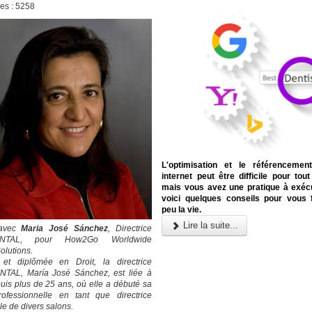
ges : 5258
L'optimisation et le référencemen
internet peut être difficile pour tou
mais vous avez une pratique à exécu
voici quelques conseils pour vous f
peu la vie.
Lire la suite...
 avec
Maria José Sánchez
, Directrice
ENTAL, pour How2Go Worldwide
olutions.
 et diplômée en Droit, la directrice
TAL, María José Sánchez, est liée à
is plus de 25 ans, où elle a débuté sa
rofessionnelle en tant que directrice
e de divers salons.