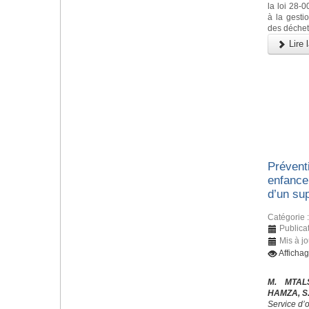
la loi 28-
à la gestio
des déchet
Lire l
Préventi
enfance 
d’un sup
Catégorie 
Publica
Mis à jo
Afficha
M. MTAL
HAMZA, S
Service d’