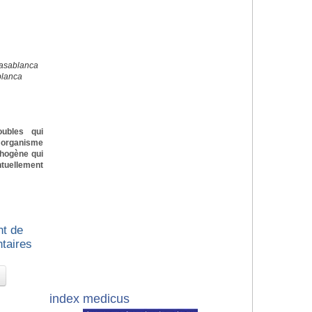
Casablanca
blanca
oubles qui
n organisme
thogène qui
ntuellement
nt de
ntaires
index medicus