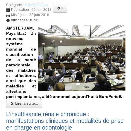
Catégorie :
Internationales
Publication : 22 juin 2018
Mis à jour : 22 juin 2018
Affichages : 8196
AMSTERDAM,
Pays-Bas: Un
nouveau
système
mondial de
classification
de la santé
parodontale,
des maladies
et affections,
ainsi que des
maladies et
affections
péri-implantaires, a été annoncé aujourd'hui à EuroPerio9.
Lire la suite...
L’insuffisance rénale chronique :
manifestations cliniques et modalités de prise
en charge en odontologie