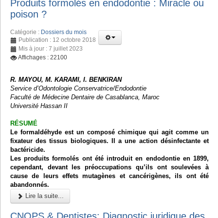
Produits formolés en endodontie : Miracle ou
poison ?
Catégorie :
Dossiers du mois
Publication : 12 octobre 2018
Mis à jour : 7 juillet 2023
Affichages : 22100
R. MAYOU, M. KARAMI, I. BENKIRAN
Service d’Odontologie Conservatrice/Endodontie
Faculté de Médecine Dentaire de Casablanca, Maroc
Université Hassan II
RÉSUMÉ
Le formaldéhyde est un composé chimique qui agit comme un
fixateur des tissus biologiques. Il a une action désinfectante et
bactéricide.
Les produits formolés ont été introduit en endodontie en 1899,
cependant, devant les préoccupations qu’ils ont soulevées à
cause de leurs effets mutagènes et cancérigènes, ils ont été
abandonnés.
Lire la suite...
CNOPS & Dentistes: Diagnostic juridique des