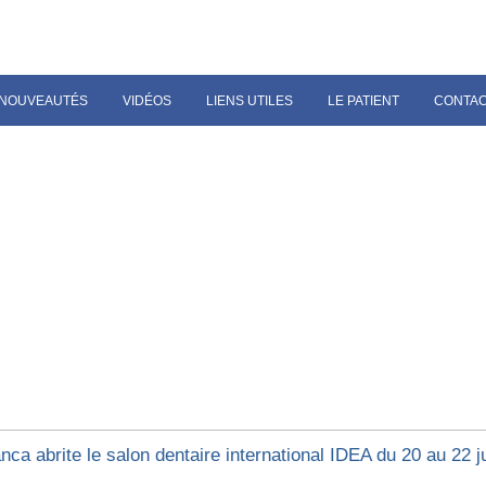
NOUVEAUTÉS
VIDÉOS
LIENS UTILES
LE PATIENT
CONTA
ca abrite le salon dentaire international IDEA du 20 au 22 j