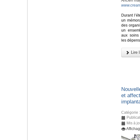
Ancien mag
www.crean
Durant l’é
un mémora
des organi
un ensemb
aux soins 
les dépens
Lire l
Nouvell
et affec
implant
Catégorie 
Publicat
Mis à jo
Afficha