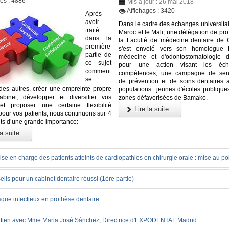
ges : 4886
Mis à jour : 26 mai 2018
Affichages : 3420
Après
avoir
Dans le cadre des échanges universitai
traité
Maroc et le Mali, une délégation de pr
dans la
la Faculté de médecine dentaire de
première
s'est envolé vers son homologue 
partie de
médecine et d'odontostomatologie
ce sujet
pour une action visant les éc
comment
compétences, une campagne de sensi
se
de prévention et de soins dentaires a
 des autres, créer une empreinte propre
populations jeunes d'écoles publique
abinet, développer et diversifier vos
zones défavorisées de Bamako.
 et proposer une certaine flexibilité
Lire la suite...
pour vos patients, nous continuons sur 4
nts d’une grande importance:
a suite...
ise en charge des patients atteints de cardiopathies en chirurgie orale : mise au po
ils pour un cabinet dentaire réussi (1ère partie)
sque infectieux en prothèse dentaire
etien avec Mme Maria José Sánchez, Directrice d'EXPODENTAL Madrid