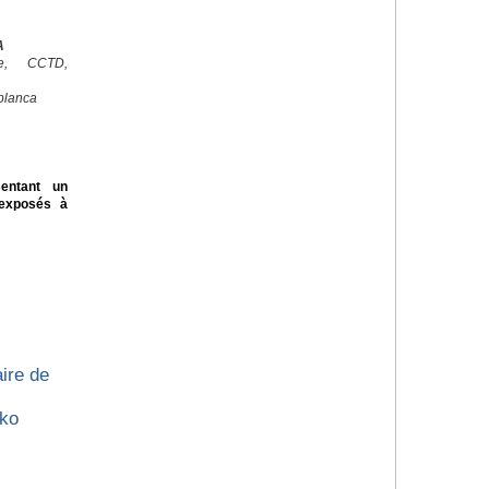
A
ale, CCTD,
blanca
sentant un
 exposés à
ire de
ako