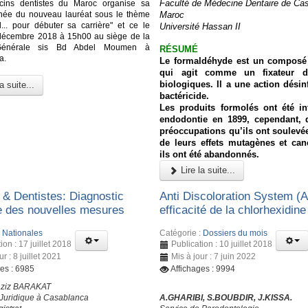
Faculté de Médecine Dentaire de Ca
ins dentistes du Maroc organise sa
née du nouveau lauréat sous le thème
Maroc
el... pour débuter sa carrière" et ce le
Université Hassan II
décembre 2018 à 15h00 au siège de la
Générale sis Bd Abdel Moumen à
RÉSUMÉ
a.
Le formaldéhyde est un composé
qui agit comme un fixateur d
biologiques. Il a une action désin
a suite...
bactéricide.
Les produits formolés ont été in
endodontie en 1899, cependant, 
préoccupations qu’ils ont soulevé
de leurs effets mutagènes et can
ils ont été abandonnés.
Lire la suite...
 Dentistes: Diagnostic
Anti Discoloration System (
ue des nouvelles mesures
efficacité de la chlorhexidine
:
Nationales
Catégorie :
Dossiers du mois
ion : 17 juillet 2018
Publication : 10 juillet 2018
ur : 8 juillet 2021
Mis à jour : 7 juin 2022
ges : 6985
Affichages : 9994
aziz BARAKAT
 Juridique à Casablanca
A.GHARIBI, S.BOUBDIR, J.KISSA.