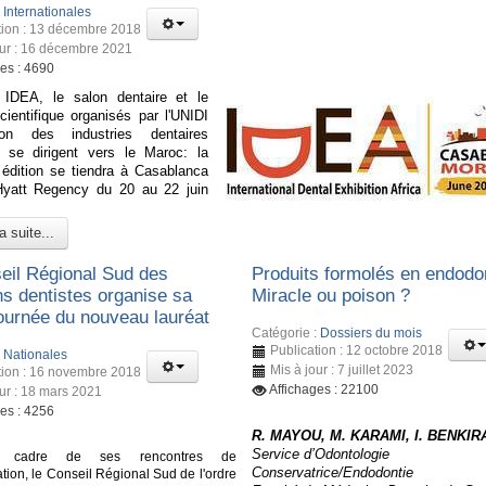
:
Internationales
tion : 13 décembre 2018
our : 16 décembre 2021
ges : 4690
IDEA, le salon dentaire et le
ientifique organisés par l'UNIDI
tion des industries dentaires
s) se dirigent vers le Maroc: la
 édition se tiendra à Casablanca
 Hyatt Regency du 20 au 22 juin
a suite...
eil Régional Sud des
Produits formolés en endodon
s dentistes organise sa
Miracle ou poison ?
urnée du nouveau lauréat
Catégorie :
Dossiers du mois
Publication : 12 octobre 2018
:
Nationales
Mis à jour : 7 juillet 2023
tion : 16 novembre 2018
Affichages : 22100
our : 18 mars 2021
ges : 4256
R. MAYOU, M. KARAMI, I. BENKIR
Service d’Odontologie
 cadre de ses rencontres de
Conservatrice/Endodontie
ion, le Conseil Régional Sud de l'ordre