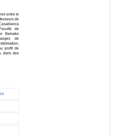
res entre le
ofesseurs de
 Casablanca
Faculté de
 de Bamako
hanges de
bilisation,
u profit de
s, dans des
int