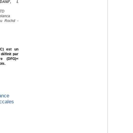
ANI*, I.
CTD
blanca
ou Rochd -
RC) est un
définit par
ire (DFG)<
ois.
sance
uccales