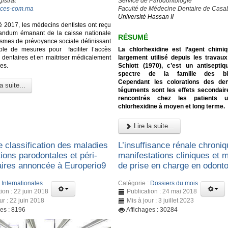
istrat
Service de Parodontologie
ces-com.ma
Faculté de Médecine Dentaire de Casa
Université Hassan II
té 2017, les médecins dentistes ont reçu
ndum émanant de la caisse nationale
R
É
SUM
É
smes de prévoyance sociale définissant
La chlorhexidine est l’agent chimi
le de mesures pour faciliter l’accès
largement utilisé depuis les travau
dentaires et en maitriser médicalement
Schiott (1970), c’est un antisepti
es.
spectre de la famille des bis
Cependant les colorations des de
a suite...
téguments sont les effets secondair
rencontrés chez les patients ut
chlorhexidine à moyen et long terme.
Lire la suite...
e classification des maladies
L’insuffisance rénale chroniq
tions parodontales et péri-
manifestations cliniques et 
aires annoncée à Europerio9
de prise en charge en odonto
:
Internationales
Catégorie :
Dossiers du mois
ion : 22 juin 2018
Publication : 24 mai 2018
ur : 22 juin 2018
Mis à jour : 3 juillet 2023
ges : 8196
Affichages : 30284