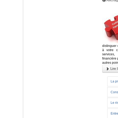
Afficha
distinguer
à votre c
services,
financière 
autres poi
Lire l
La pr
Conse
Le ri
Entr