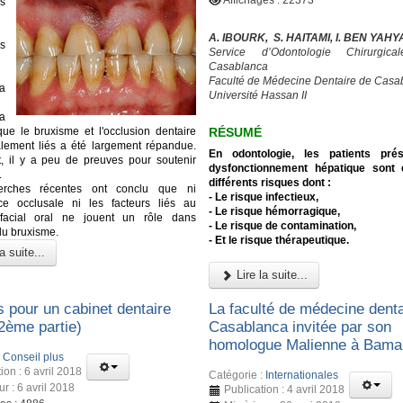
Affichages : 22373
s
A. IBOURK, S. HAITAMI, I. BEN YAHY
s
Service d’Odontologie Chirurgic
Casablanca
Faculté de Médecine Dentaire de Casa
a
Université Hassan II
la
RÉSUMÉ
ue le bruxisme et l'occlusion dentaire
lement liés a été largement répandue.
En odontologie, les patients pré
, il y a peu de preuves pour soutenir
dysfonctionnement hépatique sont
.
différents risques dont :
erches récentes ont conclu que ni
- Le risque infectieux,
ence occlusale ni les facteurs liés au
- Le risque hémorragique,
 facial oral ne jouent un rôle dans
- Le risque de contamination,
 du bruxisme.
- Et le risque thérapeutique.
a suite...
Lire la suite...
s pour un cabinet dentaire
La faculté de médecine denta
(2ème partie)
Casablanca invitée par son
homologue Malienne à Bam
:
Conseil plus
ion : 6 avril 2018
Catégorie :
Internationales
ur : 6 avril 2018
Publication : 4 avril 2018