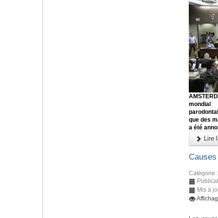
AMSTERDA
mondial
parodonta
que des ma
a été anno
Lire l
Causes 
Catégorie 
Publica
Mis à j
Afficha