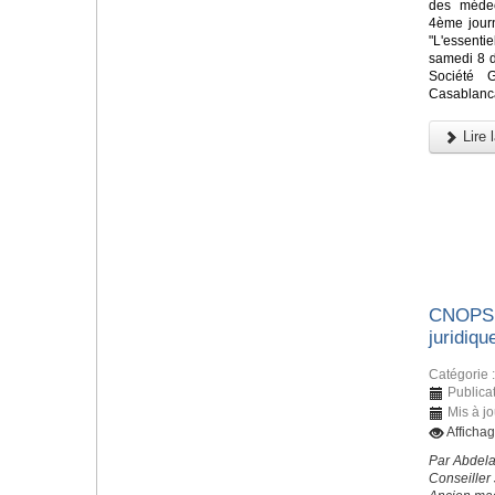
des médec
4ème jour
"L'essenti
samedi 8 
Société 
Casablanc
Lire l
CNOPS &
juridiq
Catégorie 
Publicat
Mis à jo
Afficha
Par Abdel
Conseiller