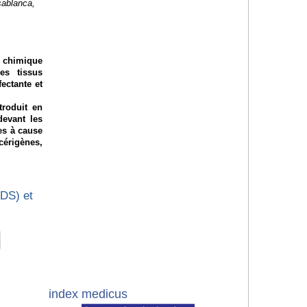
sablanca,
 chimique
es tissus
fectante et
troduit en
devant les
es à cause
cérigènes,
ADS) et
index medicus