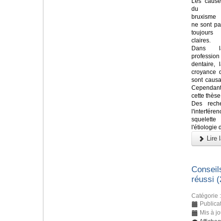
Les cause
du
bruxisme
ne sont pa
toujours
claires.
Dans l
profession
dentaire, 
croyance q
sont causa
Cependant
cette thèse
Des rech
l'interfér
squelette
l'étiologie
Lire l
Conseil
réussi 
Catégorie 
Publicat
Mis à jo