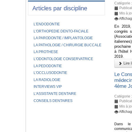
Catégorie 
Articles par discipline
Publica
Mis à j
Afficha
L'ENDODONTIE
En 2019, 
L'ORTHOPEDIE DENTO-FACIALE
congrès sc
(Associa
LA PARODONTIE / IMPLANTOLOGIE
italienne
LA PATHOLOGIE / CHIRURGIE BUCCALE
prochaine
à l'hôtel
LA PROTHESE
2019.
L'ODONTOLOGIE CONSERVATRICE
Lire l
LA PEDODONTIE
L'OCCLUSODONTIE
Le Cons
médecin
LA RADIOLOGIE
4ème Jo
INTERVIEWS VIP
L'ASSISTANTE DENTAIRE
Catégorie 
CONSEILS DENTAIRES
Publica
Mis à j
Afficha
Dans le
communicat