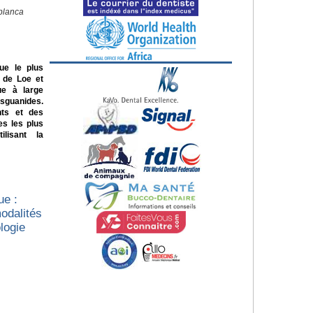
blanca
que le plus
x de Loe et
que à large
guanides.
nts et des
es les plus
ilisant la
ue :
modalités
logie