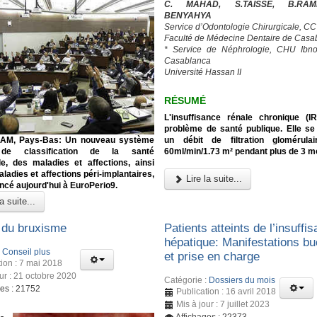
C. MAHAD, S.TAISSE, B.RAMD
BENYAHYA
Service d’Odontologie Chirurgicale, C
Faculté de Médecine Dentaire de Casa
* Service de Néphrologie, CHU Ibn
Casablanca
Université Hassan II
RÉSUMÉ
L'insuffisance rénale chronique (I
problème de santé publique. Elle se 
M, Pays-Bas: Un nouveau système
un débit de filtration glomérula
 de classification de la santé
60ml/min/1.73 m² pendant plus de 3 m
le, des maladies et affections, ainsi
ladies et affections péri-implantaires,
Lire la suite...
ncé aujourd'hui à EuroPerio9.
a suite...
du bruxisme
Patients atteints de l’insuffi
hépatique: Manifestations b
:
Conseil plus
et prise en charge
tion : 7 mai 2018
our : 21 octobre 2020
Catégorie :
Dossiers du mois
ges : 21752
Publication : 16 avril 2018
Mis à jour : 7 juillet 2023