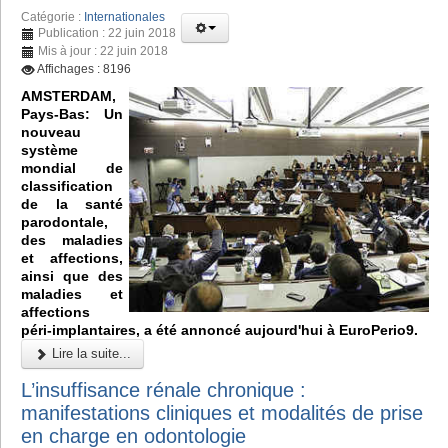
Catégorie :
Internationales
Publication : 22 juin 2018
Mis à jour : 22 juin 2018
Affichages : 8196
AMSTERDAM,
Pays-Bas: Un
nouveau
système
mondial de
classification
de la santé
parodontale,
des maladies
et affections,
ainsi que des
maladies et
affections
péri-implantaires, a été annoncé aujourd'hui à EuroPerio9.
Lire la suite...
L’insuffisance rénale chronique :
manifestations cliniques et modalités de prise
en charge en odontologie