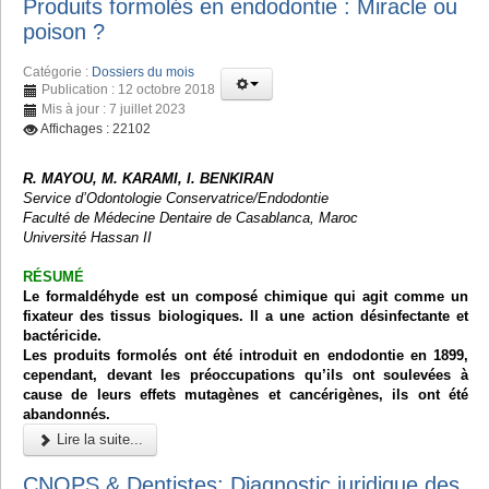
Produits formolés en endodontie : Miracle ou
poison ?
Catégorie :
Dossiers du mois
Publication : 12 octobre 2018
Mis à jour : 7 juillet 2023
Affichages : 22102
R. MAYOU, M. KARAMI, I. BENKIRAN
Service d’Odontologie Conservatrice/Endodontie
Faculté de Médecine Dentaire de Casablanca, Maroc
Université Hassan II
RÉSUMÉ
Le formaldéhyde est un composé chimique qui agit comme un
fixateur des tissus biologiques. Il a une action désinfectante et
bactéricide.
Les produits formolés ont été introduit en endodontie en 1899,
cependant, devant les préoccupations qu’ils ont soulevées à
cause de leurs effets mutagènes et cancérigènes, ils ont été
abandonnés.
Lire la suite...
CNOPS & Dentistes: Diagnostic juridique des