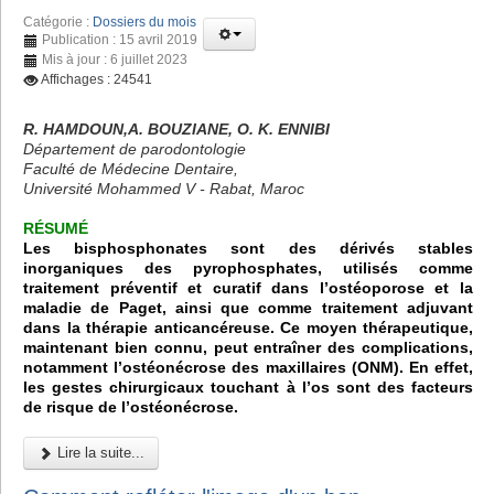
Catégorie :
Dossiers du mois
Publication : 15 avril 2019
Mis à jour : 6 juillet 2023
Affichages : 24541
R. HAMDOUN,A. BOUZIANE, O. K. ENNIBI
Département de parodontologie
Faculté de Médecine Dentaire,
Université Mohammed V - Rabat, Maroc
RÉSUMÉ
Les bisphosphonates sont des dérivés stables
inorganiques des pyrophosphates, utilisés comme
traitement préventif et curatif dans l’ostéoporose et la
maladie de Paget, ainsi que comme traitement adjuvant
dans la thérapie anticancéreuse. Ce moyen thérapeutique,
maintenant bien connu, peut entraîner des complications,
notamment l’ostéonécrose des maxillaires (ONM). En effet,
les gestes chirurgicaux touchant à l’os sont des facteurs
de risque de l’ostéonécrose.
Lire la suite...