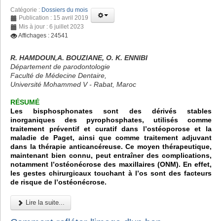
Catégorie :
Dossiers du mois
Publication : 15 avril 2019
Mis à jour : 6 juillet 2023
Affichages : 24541
R. HAMDOUN,A. BOUZIANE, O. K. ENNIBI
Département de parodontologie
Faculté de Médecine Dentaire,
Université Mohammed V - Rabat, Maroc
RÉSUMÉ
Les bisphosphonates sont des dérivés stables
inorganiques des pyrophosphates, utilisés comme
traitement préventif et curatif dans l’ostéoporose et la
maladie de Paget, ainsi que comme traitement adjuvant
dans la thérapie anticancéreuse. Ce moyen thérapeutique,
maintenant bien connu, peut entraîner des complications,
notamment l’ostéonécrose des maxillaires (ONM). En effet,
les gestes chirurgicaux touchant à l’os sont des facteurs
de risque de l’ostéonécrose.
Lire la suite...