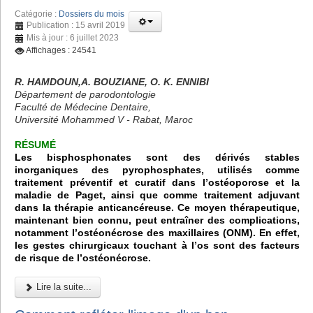
Catégorie :
Dossiers du mois
Publication : 15 avril 2019
Mis à jour : 6 juillet 2023
Affichages : 24541
R. HAMDOUN,A. BOUZIANE, O. K. ENNIBI
Département de parodontologie
Faculté de Médecine Dentaire,
Université Mohammed V - Rabat, Maroc
RÉSUMÉ
Les bisphosphonates sont des dérivés stables
inorganiques des pyrophosphates, utilisés comme
traitement préventif et curatif dans l’ostéoporose et la
maladie de Paget, ainsi que comme traitement adjuvant
dans la thérapie anticancéreuse. Ce moyen thérapeutique,
maintenant bien connu, peut entraîner des complications,
notamment l’ostéonécrose des maxillaires (ONM). En effet,
les gestes chirurgicaux touchant à l’os sont des facteurs
de risque de l’ostéonécrose.
Lire la suite...