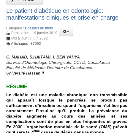
Le patient diabétique en odontologie:
manifestations cliniques et prise en charge
Catégorie :
Dossiers du mois
Publication : 19 janvier 2019
Mis à jour : 7 juin 2022
Affichages : 37692
C. MAHAD, S.HAITAMI, I. BEN YAHYA
Service d’Odontologie Chirurgicale, CCTD, Casablanca
Faculté de Médecine Dentaire de Casablanca
Université Hassan II
RÉSUMÉ
Le diabète est une maladie chronique non transmissible
qui apparaît lorsque le pancréas ne produit pas
suffisamment d’insuline ou quand l’organisme n’utilise pas
correctement l’insuline qu’il produit. La prévalence du
diabète augmente au cours des années, et ses
complications sont de plus en plus fréquentes et graves.
En 2030 l’organisation mondiale de la santé (OMS) prévoit
ème
qu’il sera la 7
cause de décès dans le monde.