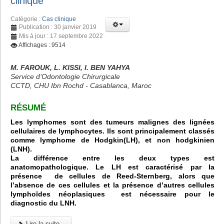
clinique
Catégorie :
Cas clinique
Publication : 30 janvier 2019
Mis à jour : 17 septembre 2022
Affichages : 9514
M. FAROUK, L. KISSI, I. BEN YAHYA
Service d’Odontologie Chirurgicale
CCTD, CHU Ibn Rochd - Casablanca, Maroc
RÉSUMÉ
Les lymphomes sont des tumeurs malignes des lignées
cellulaires de lymphocytes. Ils sont principalement classés
comme lymphome de Hodgkin(LH), et non hodgkinien
(LNH).
La différence entre les deux types est
anatomopathologique. Le LH est caractérisé par la
présence de cellules de Reed-Sternberg, alors que
l’absence de ces cellules et la présence d’autres cellules
lymphoïdes néoplasiques est nécessaire pour le
diagnostic du LNH.
Lire la suite...