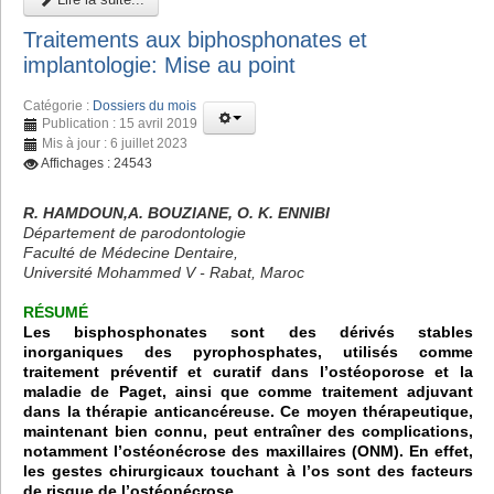
Traitements aux biphosphonates et
implantologie: Mise au point
Catégorie :
Dossiers du mois
Publication : 15 avril 2019
Mis à jour : 6 juillet 2023
Affichages : 24543
R. HAMDOUN,A. BOUZIANE, O. K. ENNIBI
Département de parodontologie
Faculté de Médecine Dentaire,
Université Mohammed V - Rabat, Maroc
RÉSUMÉ
Les bisphosphonates sont des dérivés stables
inorganiques des pyrophosphates, utilisés comme
traitement préventif et curatif dans l’ostéoporose et la
maladie de Paget, ainsi que comme traitement adjuvant
dans la thérapie anticancéreuse. Ce moyen thérapeutique,
maintenant bien connu, peut entraîner des complications,
notamment l’ostéonécrose des maxillaires (ONM). En effet,
les gestes chirurgicaux touchant à l’os sont des facteurs
de risque de l’ostéonécrose.