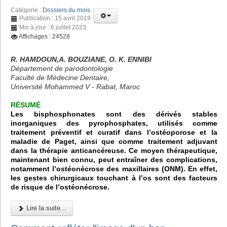
Catégorie :
Dossiers du mois
Publication : 15 avril 2019
Mis à jour : 6 juillet 2023
Affichages : 24528
R. HAMDOUN,A. BOUZIANE, O. K. ENNIBI
Département de parodontologie
Faculté de Médecine Dentaire,
Université Mohammed V - Rabat, Maroc
RÉSUMÉ
Les bisphosphonates sont des dérivés stables
inorganiques des pyrophosphates, utilisés comme
traitement préventif et curatif dans l’ostéoporose et la
maladie de Paget, ainsi que comme traitement adjuvant
dans la thérapie anticancéreuse. Ce moyen thérapeutique,
maintenant bien connu, peut entraîner des complications,
notamment l’ostéonécrose des maxillaires (ONM). En effet,
les gestes chirurgicaux touchant à l’os sont des facteurs
de risque de l’ostéonécrose.
Lire la suite...