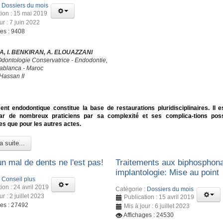
:
Dossiers du mois
tion : 15 mai 2019
ur : 7 juin 2022
ges : 9408
, I. BENKIRAN, A. ELOUAZZANI
Odontologie Conservatrice - Endodontie,
blanca - Maroc
Hassan II
ent endodontique constitue la base de restaurations pluridisciplinaires. Il e
ar de nombreux praticiens par sa complexité et ses complica-tions poss
s que pour les autres actes.
a suite...
n mal de dents ne l'est pas!
Traitements aux biphosphona
implantologie: Mise au point
:
Conseil plus
ion : 24 avril 2019
Catégorie :
Dossiers du mois
ur : 2 juillet 2023
Publication : 15 avril 2019
ges : 27492
Mis à jour : 6 juillet 2023
Affichages : 24530