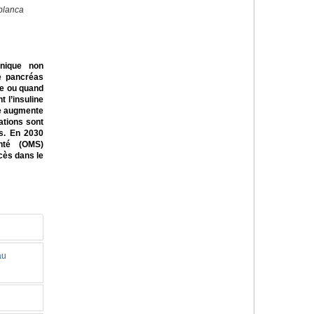
blanca
nique non
le pancréas
ne ou quand
 l’insuline
te augmente
ations sont
es. En 2030
anté (OMS)
ès dans le
au