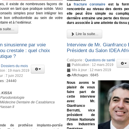
es, il existe de nombreuses façons de
La
fracture coronaire
est la form
uvoir en tant que pratique solide. Voici
rencontrée au niveau des dents pe
onseils simples pour bien intégrer les
elle peut être simple ou compliq
un bon orthodontiste au sein de votre
dernière entraine une perte des tissu
aire et à l’extérieur.
durs associée à une atteinte du tissu 
a suite...
Lire la suite...
on sinusienne par voie
Interview de Mr. Gianfranco B
 ou crestale : quel choix
Président du Salon IDEA Afr
utique ?
Catégorie :
Questions de santé
Publication : 12 mars 2019
:
Dossiers du mois
Mis à jour : 12 mars 2019
tion : 19 mars 2019
Affichages : 6845
ur : 7 juin 2022
ges : 24440
Nous avons le
plaisir de vous
faire part de
J. KISSA
cette interview
 Parodontologie
avec Mr.
 Médecine Dentaire de Casablanca
Gianfranco
Hassan II
Berrutti, vice
président de
l’Union Nationale
des Industries
de de prothèse implanto-portée
Dentaires