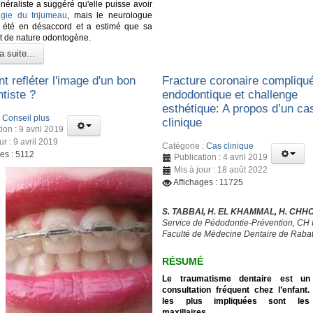
néraliste a suggéré qu'elle puisse avoir
lgie du trijumeau
, mais le neurologue
a été en désaccord et a estimé que sa
it de nature odontogène.
a suite...
 refléter l'image d'un bon
Fracture coronaire compliqué
tiste ?
endodontique et challenge
esthétique: A propos d’un ca
:
Conseil plus
clinique
ion : 9 avril 2019
ur : 9 avril 2019
Catégorie :
Cas clinique
es : 5112
Publication : 4 avril 2019
Mis à jour : 18 août 2022
Affichages : 11725
S. TABBAI, H. EL KHAMMAL, H. CHH
Service de Pédodontie-Prévention, CH 
Faculté de Médecine Dentaire de Raba
RÉSUMÉ
Le traumatisme dentaire est un
consultation fréquent chez l’enfant
les plus impliquées sont les 
maxillaires.