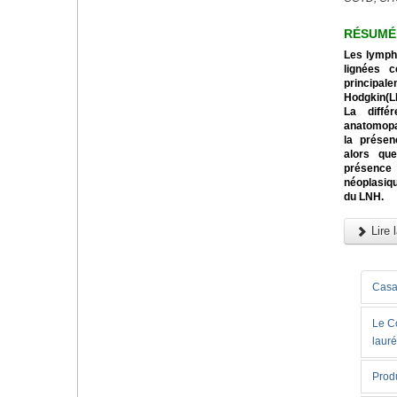
RÉSUMÉ
Les lymph
lignées c
principa
Hodgkin(LH
La diffé
anatomopa
la présen
alors qu
présenc
néoplasiq
du LNH.
Lire l
Casab
Le C
lauré
Produ