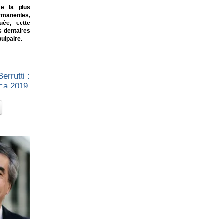
e la plus
rmanentes,
uée, cette
s dentaires
pulpaire.
errutti :
ica 2019