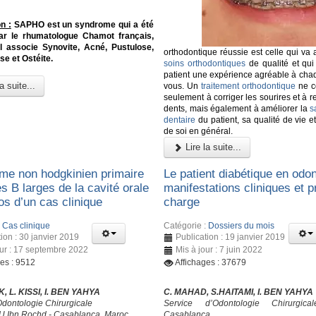
n :
SAPHO est un syndrome qui a été
 par le rhumatologue Chamot français,
Il associe Synovite, Acné, Pustulose,
orthodontique réussie est celle qui va
e et Ostéite.
soins orthodontiques
de qualité et qui
patient une expérience agréable à cha
a suite...
vous. Un
traitement orthodontique
ne c
seulement à corriger les sourires et à r
dents, mais également à améliorer la
s
dentaire
du patient, sa qualité de vie 
de soi en général.
Lire la suite...
e non hodgkinien primaire
Le patient diabétique en odon
es B larges de la cavité orale
manifestations cliniques et p
os d’un cas clinique
charge
:
Cas clinique
Catégorie :
Dossiers du mois
ion : 30 janvier 2019
Publication : 19 janvier 2019
our : 17 septembre 2022
Mis à jour : 7 juin 2022
ges : 9512
Affichages : 37679
, L. KISSI, I. BEN YAHYA
C. MAHAD, S.HAITAMI, I. BEN YAHYA
Odontologie Chirurgicale
Service d’Odontologie Chirurgic
 Ibn Rochd - Casablanca, Maroc
Casablanca