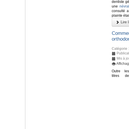
dentiste gé
une
névra
consulté 
plainte éta
Lire l
Comment
orthodon
Catégorie 
Publicat
Mis à jo
Affichag
Outre les
titres de