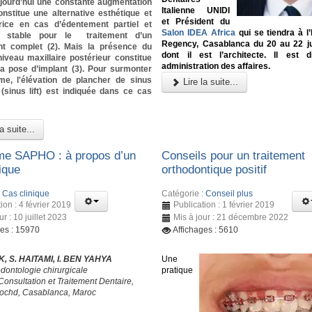
ujourd’hui une constante augmentation
Italienne UNIDI
constitue une alternative esthétique et
et Président du
rice en cas d’édentement partiel et
Salon IDEA Africa
qui se tiendra à l’
 stable pour le traitement d’un
Regency, Casablanca du 20 au 22 ju
t complet (2). Mais la présence du
dont il est l’architecte. Il est 
iveau maxillaire postérieur constitue
administration des affaires.
la pose d’implant (3). Pour surmonter
me, l'élévation de plancher de sinus
Lire la suite...
 (sinus lift) est indiquée dans ce cas
a suite...
e SAPHO : à propos d’un
Conseils pour un traitement
ique
orthodontique positif
:
Cas clinique
Catégorie :
Conseil plus
ion : 4 février 2019
Publication : 1 février 2019
ur : 10 juillet 2023
Mis à jour : 21 décembre 2022
ges : 15970
Affichages : 5610
, S. HAITAMI, I. BEN YAHYA
Une
odontologie chirurgicale
pratique
Consultation et Traitement Dentaire,
ochd, Casablanca, Maroc