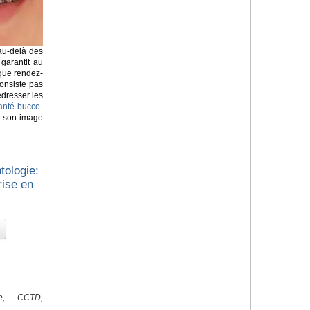
 au-delà des
 garantit au
que rendez-
onsiste pas
edresser les
anté bucco-
et son image
tologie:
rise en
ale, CCTD,