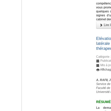
compétenc
vous promo
quelques c
signes d’
cabinet dent
Lire l
Elévati
latérale
thérape
Catégorie 
Publica
Mis à jo
Afficha
A. RAFII, 
Service de
Faculté de
Université 
RÉSUMÉ
La deman