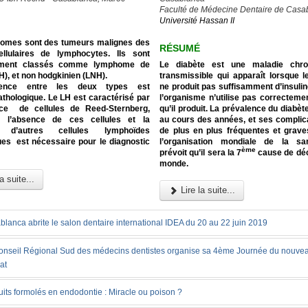
Faculté de Médecine Dentaire de Casa
Université Hassan II
omes sont des tumeurs malignes des
RÉSUMÉ
ellulaires de lymphocytes. Ils sont
lement classés comme lymphome de
Le diabète est une maladie chro
), et non hodgkinien (LNH).
transmissible qui apparaît lorsque 
rence entre les deux types est
ne produit pas suffisamment d’insuli
thologique. Le LH est caractérisé par
l’organisme n’utilise pas correctement
ce de cellules de Reed-Sternberg,
qu’il produit. La prévalence du diabè
e l’absence de ces cellules et la
au cours des années, et ses complic
e d’autres cellules lymphoïdes
de plus en plus fréquentes et grav
ues est nécessaire pour le diagnostic
l’organisation mondiale de la s
ème
prévoit qu’il sera la 7
cause de déc
monde.
a suite...
Lire la suite...
lanca abrite le salon dentaire international IDEA du 20 au 22 juin 2019
onseil Régional Sud des médecins dentistes organise sa 4ème Journée du nouve
at
its formolés en endodontie : Miracle ou poison ?