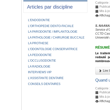
Catégorie 
Articles par discipline
Publica
Mis à jo
Afficha
L'ENDODONTIE
S. NAANAA
L'ORTHOPEDIE DENTO-FACIALE
Service d’
LA PARODONTIE / IMPLANTOLOGIE
CCTD Casa
LA PATHOLOGIE / CHIRURGIE BUCCALE
Université 
LA PROTHESE
RÉSUMÉ
L'ODONTOLOGIE CONSERVATRICE
Le traitem
LA PEDODONTIE
redouté p
L'OCCLUSODONTIE
nombreuse
LA RADIOLOGIE
Lire l
INTERVIEWS VIP
L'ASSISTANTE DENTAIRE
Quand u
CONSEILS DENTAIRES
Catégorie 
Publicat
Mis à jo
Afficha