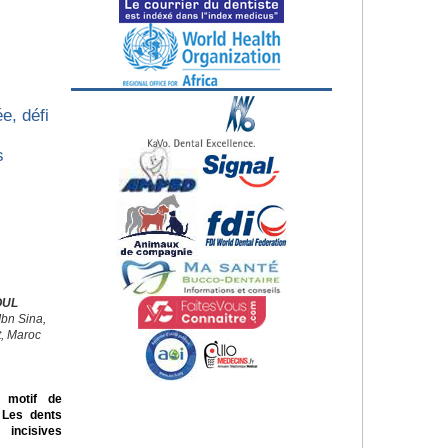
e, défi
s
OUL
Ibn Sina,
t, Maroc
 motif de
. Les dents
incisives