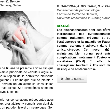
even D. Bender
Dentistry, Dallas
R. HAMDOUN,A. BOUZIANE, O. K. EN
Département de parodontologie
Faculté de Médecine Dentaire,
Université Mohammed V - Rabat, Maro
RÉSUMÉ
Les bisphosphonates sont des dériv
inorganiques des pyrophosphates
comme traitement préventif et cu
l’ostéoporose et la maladie de Paget
comme traitement adjuvant dans l
anticancéreuse. Ce moyen théra
maintenant bien connu, peut ent
complications, notamment l’ostéon
maxillaires (ONM). En effet, l
chirurgicaux touchant à l’os sont d
de 60 ans se présente à votre clinique
de risque de l’ostéonécrose.
lainte principale de «douleur aiguë au
ns la région de la deuxième bicuspide
Lire la suite...
 gauche». Elle indique que sa plainte a
environ un an avant sa consultation
 aujourd'hui. Ses symptômes semblent
 avec le temps.
torie les consultations précédentes avec
x prestataires, y compris son dentiste
e, un parodontiste et un neurologue. Son