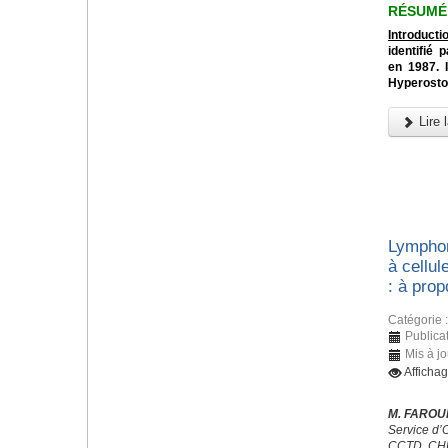
RÉSUMÉ
Introductio
identifié
en 1987. 
Hyperostos
Lire l
Lymphom
à cellul
: à prop
Catégorie 
Publicat
Mis à j
Afficha
M. FAROUK
Service d’
CCTD, CHU