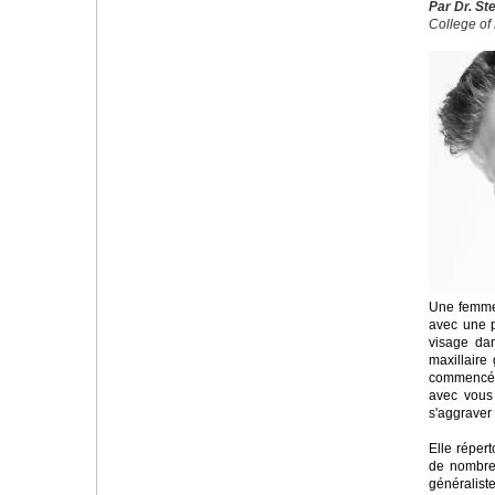
Par Dr. St
College of 
Une femme 
avec une p
visage da
maxillaire
commencé 
avec vous
s'aggraver
Elle réper
de nombreu
généralist