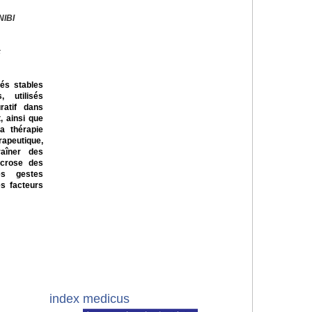
NIBI
c
és stables
, utilisés
ratif dans
, ainsi que
a thérapie
peutique,
raîner des
écrose des
es gestes
es facteurs
index medicus