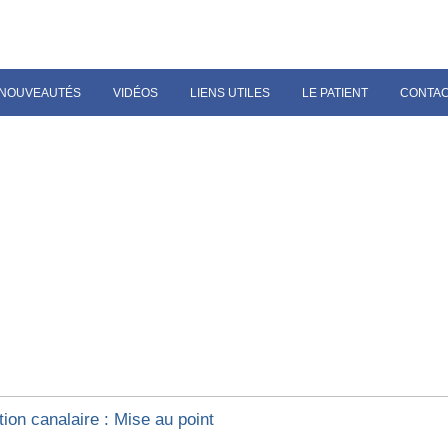
NOUVEAUTÉS
VIDÉOS
LIENS UTILES
LE PATIENT
CONTA
ion canalaire : Mise au point