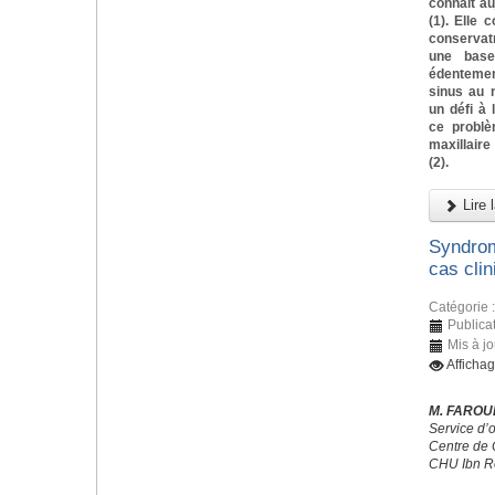
connait a
(1). Elle 
conservat
une base
édentemen
sinus au n
un défi à 
ce problè
maxillaire
(2).
Lire l
Syndrom
cas clin
Catégorie 
Publicat
Mis à jo
Afficha
M. FAROUK
Service d’
Centre de 
CHU Ibn R