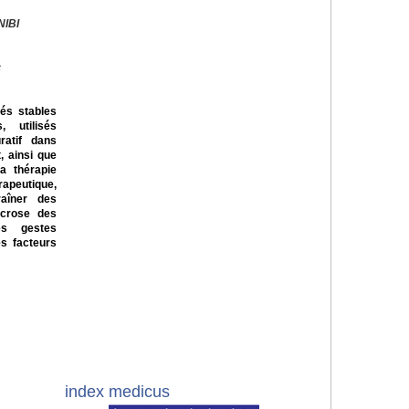
NIBI
c
és stables
, utilisés
ratif dans
, ainsi que
a thérapie
peutique,
raîner des
écrose des
es gestes
es facteurs
index medicus