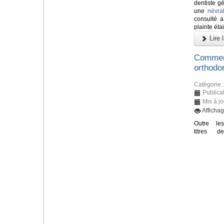
dentiste gé
une
névra
consulté 
plainte éta
Lire l
Comment
orthodon
Catégorie 
Publicat
Mis à jo
Affichag
Outre les
titres de