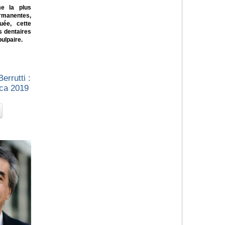
e la plus
rmanentes,
uée, cette
s dentaires
pulpaire.
errutti :
ica 2019