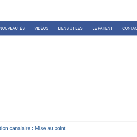
NOUVEAUTÉS
VIDÉOS
LIENS UTILES
LE PATIENT
CONTA
ion canalaire : Mise au point