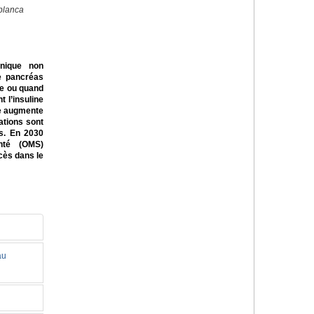
blanca
nique non
le pancréas
ne ou quand
 l’insuline
te augmente
ations sont
es. En 2030
anté (OMS)
ès dans le
au