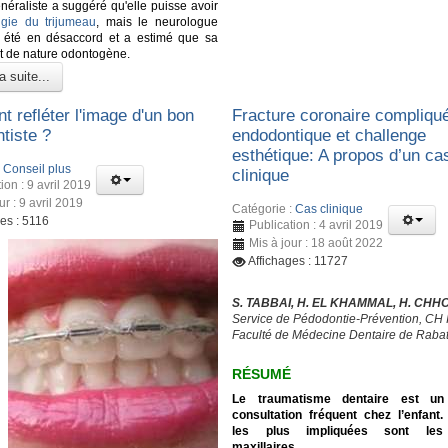
néraliste a suggéré qu'elle puisse avoir
lgie du trijumeau
, mais le neurologue
a été en désaccord et a estimé que sa
it de nature odontogène.
a suite...
 refléter l'image d'un bon
Fracture coronaire compliqué
tiste ?
endodontique et challenge
esthétique: A propos d’un ca
:
Conseil plus
clinique
ion : 9 avril 2019
ur : 9 avril 2019
Catégorie :
Cas clinique
es : 5116
Publication : 4 avril 2019
Mis à jour : 18 août 2022
Affichages : 11727
S. TABBAI, H. EL KHAMMAL, H. CHH
Service de Pédodontie-Prévention, CH 
Faculté de Médecine Dentaire de Raba
RÉSUMÉ
Le traumatisme dentaire est un
consultation fréquent chez l’enfant
les plus impliquées sont les 
maxillaires.