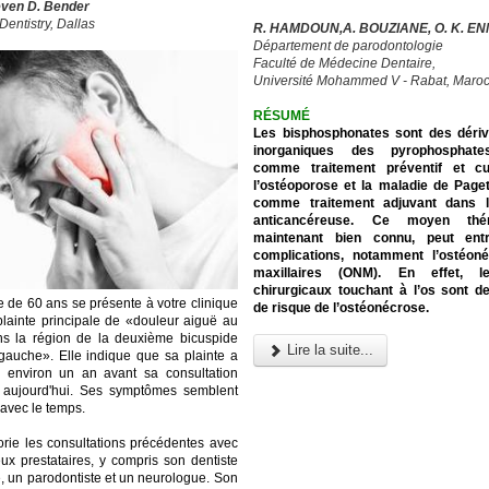
even D. Bender
Dentistry, Dallas
R. HAMDOUN,A. BOUZIANE, O. K. EN
Département de parodontologie
Faculté de Médecine Dentaire,
Université Mohammed V - Rabat, Maro
RÉSUMÉ
Les bisphosphonates sont des dériv
inorganiques des pyrophosphates
comme traitement préventif et cu
l’ostéoporose et la maladie de Paget
comme traitement adjuvant dans l
anticancéreuse. Ce moyen théra
maintenant bien connu, peut ent
complications, notamment l’ostéon
maxillaires (ONM). En effet, l
chirurgicaux touchant à l’os sont d
de 60 ans se présente à votre clinique
de risque de l’ostéonécrose.
lainte principale de «douleur aiguë au
ns la région de la deuxième bicuspide
Lire la suite...
 gauche». Elle indique que sa plainte a
environ un an avant sa consultation
 aujourd'hui. Ses symptômes semblent
 avec le temps.
torie les consultations précédentes avec
x prestataires, y compris son dentiste
e, un parodontiste et un neurologue. Son