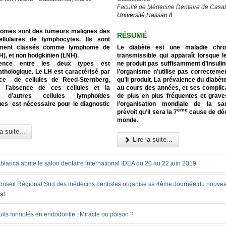
Faculté de Médecine Dentaire de Casa
Université Hassan II
omes sont des tumeurs malignes des
RÉSUMÉ
ellulaires de lymphocytes. Ils sont
lement classés comme lymphome de
Le diabète est une maladie chro
), et non hodgkinien (LNH).
transmissible qui apparaît lorsque 
rence entre les deux types est
ne produit pas suffisamment d’insuli
thologique. Le LH est caractérisé par
l’organisme n’utilise pas correctement
ce de cellules de Reed-Sternberg,
qu’il produit. La prévalence du diabè
e l’absence de ces cellules et la
au cours des années, et ses complic
e d’autres cellules lymphoïdes
de plus en plus fréquentes et grav
ues est nécessaire pour le diagnostic
l’organisation mondiale de la s
ème
prévoit qu’il sera la 7
cause de déc
monde.
a suite...
Lire la suite...
lanca abrite le salon dentaire international IDEA du 20 au 22 juin 2019
onseil Régional Sud des médecins dentistes organise sa 4ème Journée du nouve
at
its formolés en endodontie : Miracle ou poison ?