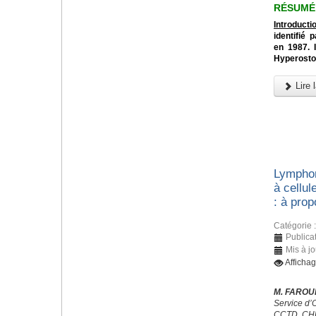
RÉSUMÉ
Introductio
identifié
en 1987. 
Hyperostos
Lire l
Lymphom
à cellul
: à prop
Catégorie 
Publicat
Mis à j
Afficha
M. FAROUK
Service d’
CCTD, CHU