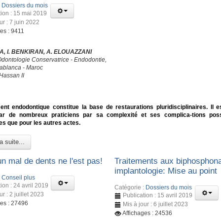
:
Dossiers du mois
tion : 15 mai 2019
ur : 7 juin 2022
es : 9411
, I. BENKIRAN, A. ELOUAZZANI
Odontologie Conservatrice - Endodontie,
blanca - Maroc
Hassan II
ent endodontique constitue la base de restaurations pluridisciplinaires. Il e
ar de nombreux praticiens par sa complexité et ses complica-tions poss
s que pour les autres actes.
a suite...
n mal de dents ne l'est pas!
Traitements aux biphosphona
implantologie: Mise au point
:
Conseil plus
ion : 24 avril 2019
Catégorie :
Dossiers du mois
ur : 2 juillet 2023
Publication : 15 avril 2019
ges : 27496
Mis à jour : 6 juillet 2023
Affichages : 24536