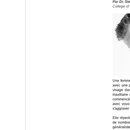
Par Dr. St
College of 
Une femme 
avec une p
visage da
maxillaire
commencé 
avec vous
s'aggraver
Elle réper
de nombreu
généralist