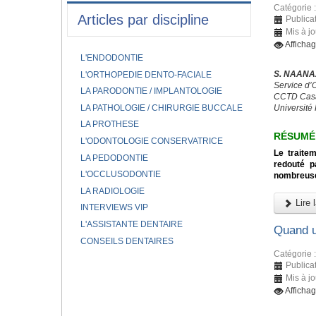
Catégorie 
Articles par discipline
Publica
Mis à jo
Affichag
L'ENDODONTIE
S. NAANAA
L'ORTHOPEDIE DENTO-FACIALE
Service d’
LA PARODONTIE / IMPLANTOLOGIE
CCTD Casa
LA PATHOLOGIE / CHIRURGIE BUCCALE
Université 
LA PROTHESE
RÉSUMÉ
L'ODONTOLOGIE CONSERVATRICE
Le traitem
LA PEDODONTIE
redouté p
L'OCCLUSODONTIE
nombreuse
LA RADIOLOGIE
Lire l
INTERVIEWS VIP
L'ASSISTANTE DENTAIRE
Quand u
CONSEILS DENTAIRES
Catégorie 
Publicat
Mis à jo
Afficha