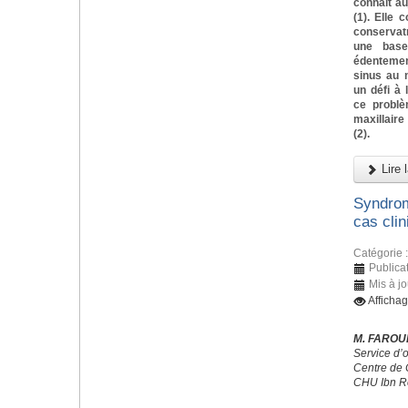
connait a
(1). Elle 
conservat
une base
édentemen
sinus au n
un défi à 
ce problè
maxillaire
(2).
Lire l
Syndrom
cas clin
Catégorie 
Publicat
Mis à jo
Afficha
M. FAROUK
Service d’
Centre de 
CHU Ibn R