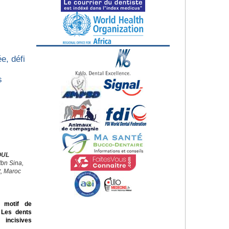
e, défi
s
OUL
Ibn Sina,
t, Maroc
 motif de
. Les dents
incisives