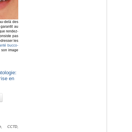
 au-delà des
 garantit au
que rendez-
onsiste pas
edresser les
anté bucco-
et son image
tologie:
rise en
ale, CCTD,