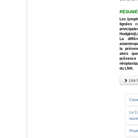
RÉSUMÉ
Les lymph
lignées c
principa
Hodgkin(LH
La diffé
anatomopa
la présen
alors qu
présenc
néoplasiq
du LNH.
Lire l
Casab
Le C
lauré
Produ