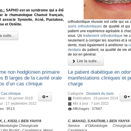
n :
SAPHO est un syndrome qui a été
 par le rhumatologue Chamot français,
Il associe Synovite, Acné, Pustulose,
orthodontique réussie est celle qui va
e et Ostéite.
soins orthodontiques
de qualité et qui
patient une expérience agréable à cha
a suite...
vous. Un
traitement orthodontique
ne c
seulement à corriger les sourires et à r
dents, mais également à améliorer la
s
dentaire
du patient, sa qualité de vie 
de soi en général.
Lire la suite...
e non hodgkinien primaire
Le patient diabétique en odon
es B larges de la cavité orale
manifestations cliniques et p
os d’un cas clinique
charge
:
Cas clinique
Catégorie :
Dossiers du mois
ion : 30 janvier 2019
Publication : 19 janvier 2019
our : 17 septembre 2022
Mis à jour : 7 juin 2022
ges : 9513
Affichages : 37687
, L. KISSI, I. BEN YAHYA
C. MAHAD, S.HAITAMI, I. BEN YAHYA
Odontologie Chirurgicale
Service d’Odontologie Chirurgic
 Ibn Rochd - Casablanca, Maroc
Casablanca