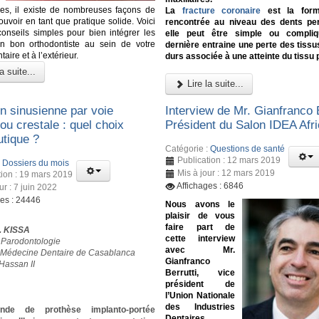
es, il existe de nombreuses façons de
La
fracture coronaire
est la form
uvoir en tant que pratique solide. Voici
rencontrée au niveau des dents pe
onseils simples pour bien intégrer les
elle peut être simple ou compliq
un bon orthodontiste au sein de votre
dernière entraine une perte des tissu
aire et à l’extérieur.
durs associée à une atteinte du tissu 
a suite...
Lire la suite...
on sinusienne par voie
Interview de Mr. Gianfranco B
 ou crestale : quel choix
Président du Salon IDEA Afr
utique ?
Catégorie :
Questions de santé
Publication : 12 mars 2019
:
Dossiers du mois
Mis à jour : 12 mars 2019
tion : 19 mars 2019
Affichages : 6846
ur : 7 juin 2022
ges : 24446
Nous avons le
plaisir de vous
faire part de
J. KISSA
cette interview
 Parodontologie
avec Mr.
 Médecine Dentaire de Casablanca
Gianfranco
Hassan II
Berrutti, vice
président de
l’Union Nationale
des Industries
de de prothèse implanto-portée
Dentaires