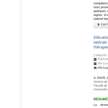
compétenc
vous promo
quelques c
signes d’
cabinet dent
Lire l
Elévati
latérale
thérape
Catégorie 
Publica
Mis à jo
Afficha
A. RAFII, 
Service de
Faculté de
Université 
RÉSUMÉ
La deman