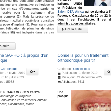
ujourd’hui une constante augmentation
Italienne UNIDI
constitue une alternative esthétique et
et Président du
rice en cas d’édentement partiel et
Salon IDEA Africa
qui se tiendra à l’
 stable pour le traitement d’un
Regency, Casablanca du 20 au 22 ju
t complet (2). Mais la présence du
dont il est l’architecte. Il est 
iveau maxillaire postérieur constitue
administration des affaires.
la pose d’implant (3). Pour surmonter
me, l'élévation de plancher de sinus
Lire la suite...
 (sinus lift) est indiquée dans ce cas
a suite...
e SAPHO : à propos d’un
Conseils pour un traitement
ique
orthodontique positif
:
Cas clinique
Catégorie :
Conseil plus
ion : 4 février 2019
Publication : 1 février 2019
ur : 10 juillet 2023
Mis à jour : 21 décembre 2022
ges : 15972
Affichages : 5611
, S. HAITAMI, I. BEN YAHYA
Une
odontologie chirurgicale
pratique
Consultation et Traitement Dentaire,
ochd, Casablanca, Maroc