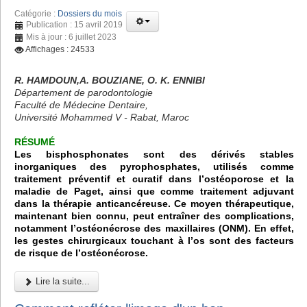
Catégorie :
Dossiers du mois
Publication : 15 avril 2019
Mis à jour : 6 juillet 2023
Affichages : 24533
R. HAMDOUN,A. BOUZIANE, O. K. ENNIBI
Département de parodontologie
Faculté de Médecine Dentaire,
Université Mohammed V - Rabat, Maroc
RÉSUMÉ
Les bisphosphonates sont des dérivés stables
inorganiques des pyrophosphates, utilisés comme
traitement préventif et curatif dans l’ostéoporose et la
maladie de Paget, ainsi que comme traitement adjuvant
dans la thérapie anticancéreuse. Ce moyen thérapeutique,
maintenant bien connu, peut entraîner des complications,
notamment l’ostéonécrose des maxillaires (ONM). En effet,
les gestes chirurgicaux touchant à l’os sont des facteurs
de risque de l’ostéonécrose.
Lire la suite...