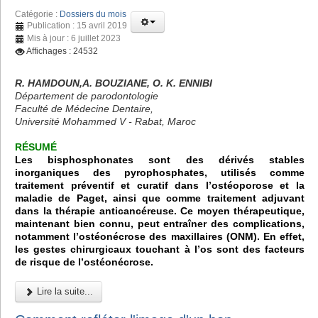
Catégorie :
Dossiers du mois
Publication : 15 avril 2019
Mis à jour : 6 juillet 2023
Affichages : 24532
R. HAMDOUN,A. BOUZIANE, O. K. ENNIBI
Département de parodontologie
Faculté de Médecine Dentaire,
Université Mohammed V - Rabat, Maroc
RÉSUMÉ
Les bisphosphonates sont des dérivés stables
inorganiques des pyrophosphates, utilisés comme
traitement préventif et curatif dans l’ostéoporose et la
maladie de Paget, ainsi que comme traitement adjuvant
dans la thérapie anticancéreuse. Ce moyen thérapeutique,
maintenant bien connu, peut entraîner des complications,
notamment l’ostéonécrose des maxillaires (ONM). En effet,
les gestes chirurgicaux touchant à l’os sont des facteurs
de risque de l’ostéonécrose.
Lire la suite...