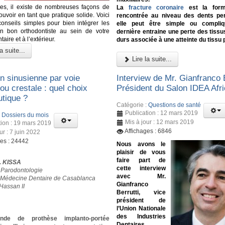
es, il existe de nombreuses façons de
La
fracture coronaire
est la form
uvoir en tant que pratique solide. Voici
rencontrée au niveau des dents pe
onseils simples pour bien intégrer les
elle peut être simple ou compliq
un bon orthodontiste au sein de votre
dernière entraine une perte des tissu
aire et à l’extérieur.
durs associée à une atteinte du tissu 
a suite...
Lire la suite...
on sinusienne par voie
Interview de Mr. Gianfranco B
 ou crestale : quel choix
Président du Salon IDEA Afr
utique ?
Catégorie :
Questions de santé
Publication : 12 mars 2019
:
Dossiers du mois
Mis à jour : 12 mars 2019
tion : 19 mars 2019
Affichages : 6846
ur : 7 juin 2022
ges : 24442
Nous avons le
plaisir de vous
faire part de
J. KISSA
cette interview
 Parodontologie
avec Mr.
 Médecine Dentaire de Casablanca
Gianfranco
Hassan II
Berrutti, vice
président de
l’Union Nationale
des Industries
de de prothèse implanto-portée
Dentaires