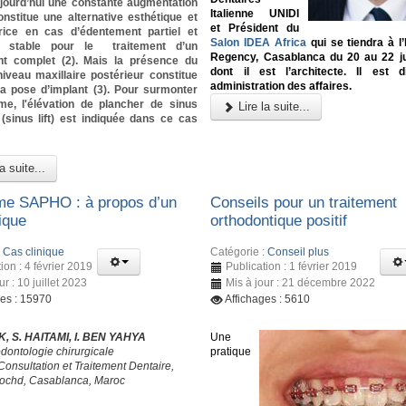
ujourd’hui une constante augmentation
Italienne UNIDI
constitue une alternative esthétique et
et Président du
rice en cas d’édentement partiel et
Salon IDEA Africa
qui se tiendra à l’
 stable pour le traitement d’un
Regency, Casablanca du 20 au 22 ju
t complet (2). Mais la présence du
dont il est l’architecte. Il est 
iveau maxillaire postérieur constitue
administration des affaires.
la pose d’implant (3). Pour surmonter
me, l'élévation de plancher de sinus
Lire la suite...
 (sinus lift) est indiquée dans ce cas
a suite...
e SAPHO : à propos d’un
Conseils pour un traitement
ique
orthodontique positif
:
Cas clinique
Catégorie :
Conseil plus
ion : 4 février 2019
Publication : 1 février 2019
ur : 10 juillet 2023
Mis à jour : 21 décembre 2022
ges : 15970
Affichages : 5610
, S. HAITAMI, I. BEN YAHYA
Une
odontologie chirurgicale
pratique
Consultation et Traitement Dentaire,
ochd, Casablanca, Maroc