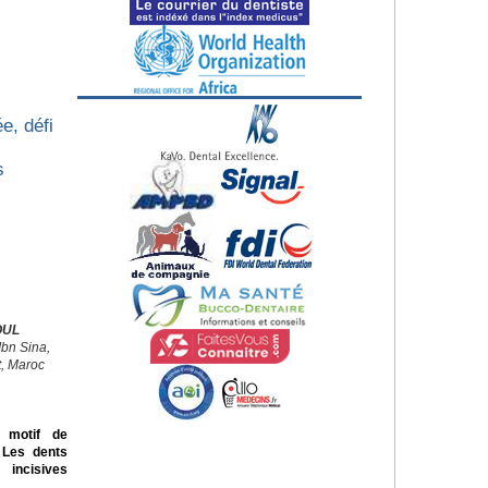
e, défi
s
OUL
Ibn Sina,
t, Maroc
 motif de
. Les dents
incisives