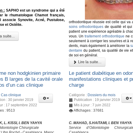
n :
SAPHO est un syndrome qui a été
 par le rhumatologue Chamot français,
Il associe Synovite, Acné, Pustulose,
orthodontique réussie est celle qui va
e et Ostéite.
soins orthodontiques
de qualité et qui
patient une expérience agréable à cha
a suite...
vous. Un
traitement orthodontique
ne c
seulement à corriger les sourires et à r
dents, mais également à améliorer la
s
dentaire
du patient, sa qualité de vie 
de soi en général.
Lire la suite...
e non hodgkinien primaire
Le patient diabétique en odon
es B larges de la cavité orale
manifestations cliniques et p
os d’un cas clinique
charge
:
Cas clinique
Catégorie :
Dossiers du mois
ion : 30 janvier 2019
Publication : 19 janvier 2019
our : 17 septembre 2022
Mis à jour : 7 juin 2022
ges : 9513
Affichages : 37681
, L. KISSI, I. BEN YAHYA
C. MAHAD, S.HAITAMI, I. BEN YAHYA
Odontologie Chirurgicale
Service d’Odontologie Chirurgic
 Ibn Rochd - Casablanca, Maroc
Casablanca