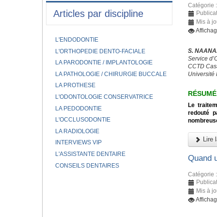
Catégorie 
Articles par discipline
Publica
Mis à jo
Afficha
L'ENDODONTIE
S. NAANAA
L'ORTHOPEDIE DENTO-FACIALE
Service d’
LA PARODONTIE / IMPLANTOLOGIE
CCTD Casa
LA PATHOLOGIE / CHIRURGIE BUCCALE
Université 
LA PROTHESE
RÉSUMÉ
L'ODONTOLOGIE CONSERVATRICE
Le traitem
LA PEDODONTIE
redouté p
L'OCCLUSODONTIE
nombreuse
LA RADIOLOGIE
Lire l
INTERVIEWS VIP
L'ASSISTANTE DENTAIRE
Quand u
CONSEILS DENTAIRES
Catégorie 
Publicat
Mis à jo
Afficha