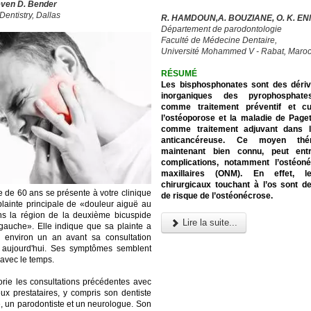
even D. Bender
Dentistry, Dallas
R. HAMDOUN,A. BOUZIANE, O. K. EN
Département de parodontologie
Faculté de Médecine Dentaire,
Université Mohammed V - Rabat, Maro
RÉSUMÉ
Les bisphosphonates sont des dériv
inorganiques des pyrophosphates
comme traitement préventif et cu
l’ostéoporose et la maladie de Paget
comme traitement adjuvant dans l
anticancéreuse. Ce moyen théra
maintenant bien connu, peut ent
complications, notamment l’ostéon
maxillaires (ONM). En effet, l
chirurgicaux touchant à l’os sont d
de 60 ans se présente à votre clinique
de risque de l’ostéonécrose.
lainte principale de «douleur aiguë au
ns la région de la deuxième bicuspide
Lire la suite...
 gauche». Elle indique que sa plainte a
environ un an avant sa consultation
 aujourd'hui. Ses symptômes semblent
 avec le temps.
torie les consultations précédentes avec
x prestataires, y compris son dentiste
e, un parodontiste et un neurologue. Son