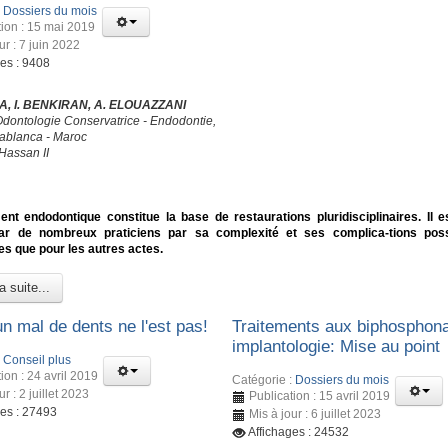
:
Dossiers du mois
tion : 15 mai 2019
ur : 7 juin 2022
ges : 9408
, I. BENKIRAN, A. ELOUAZZANI
Odontologie Conservatrice - Endodontie,
blanca - Maroc
Hassan II
ent endodontique constitue la base de restaurations pluridisciplinaires. Il e
ar de nombreux praticiens par sa complexité et ses complica-tions poss
s que pour les autres actes.
a suite...
n mal de dents ne l'est pas!
Traitements aux biphosphona
implantologie: Mise au point
:
Conseil plus
ion : 24 avril 2019
Catégorie :
Dossiers du mois
ur : 2 juillet 2023
Publication : 15 avril 2019
ges : 27493
Mis à jour : 6 juillet 2023
Affichages : 24532