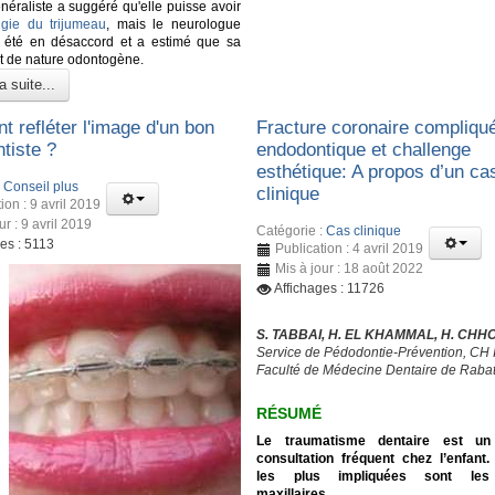
néraliste a suggéré qu'elle puisse avoir
lgie du trijumeau
, mais le neurologue
a été en désaccord et a estimé que sa
it de nature odontogène.
a suite...
 refléter l'image d'un bon
Fracture coronaire compliqué
tiste ?
endodontique et challenge
esthétique: A propos d’un ca
:
Conseil plus
clinique
ion : 9 avril 2019
ur : 9 avril 2019
Catégorie :
Cas clinique
es : 5113
Publication : 4 avril 2019
Mis à jour : 18 août 2022
Affichages : 11726
S. TABBAI, H. EL KHAMMAL, H. CHH
Service de Pédodontie-Prévention, CH 
Faculté de Médecine Dentaire de Raba
RÉSUMÉ
Le traumatisme dentaire est un
consultation fréquent chez l’enfant
les plus impliquées sont les 
maxillaires.