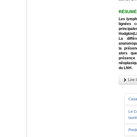
RÉSUMÉ
Les lymph
lignées c
principa
Hodgkin(LH
La diffé
anatomopa
la présen
alors qu
présenc
néoplasiq
du LNH.
Lire l
Casab
Le C
lauré
Produ