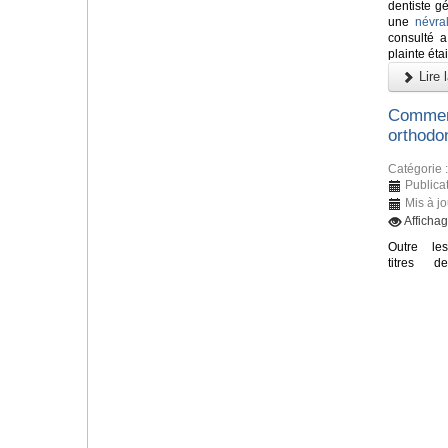
dentiste gé
une
névra
consulté 
plainte éta
Lire l
Comment
orthodon
Catégorie 
Publicat
Mis à jo
Affichag
Outre les
titres de