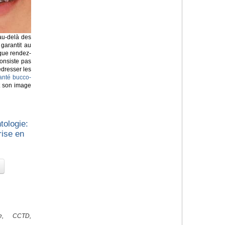
 au-delà des
 garantit au
que rendez-
onsiste pas
edresser les
anté bucco-
et son image
tologie:
rise en
ale, CCTD,