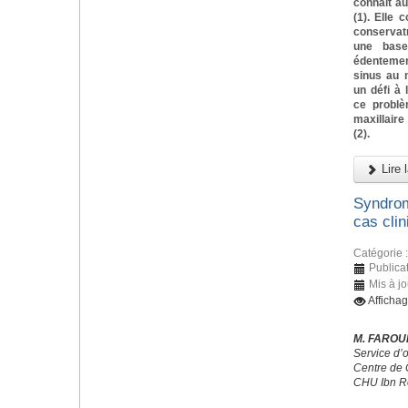
connait a
(1). Elle 
conservat
une base
édentemen
sinus au n
un défi à 
ce problè
maxillaire
(2).
Lire l
Syndrom
cas clin
Catégorie 
Publicat
Mis à jo
Afficha
M. FAROUK
Service d’
Centre de 
CHU Ibn R