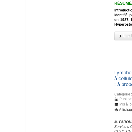
RÉSUMÉ
Introductio
identifié
en 1987. 
Hyperostos
Lire l
Lymphom
à cellul
: à prop
Catégorie 
Publicat
Mis à j
Afficha
M. FAROUK
Service d’
CCTD, CHU