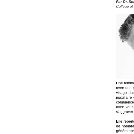
Par Dr. St
College of 
Une femme 
avec une p
visage da
maxillaire
commencé 
avec vous
s'aggraver
Elle réper
de nombreu
généralist