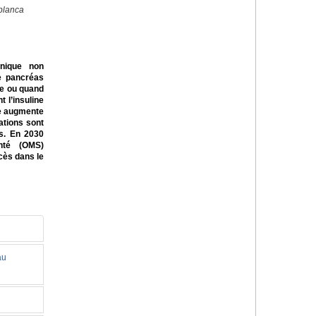
blanca
nique non
le pancréas
ne ou quand
 l’insuline
te augmente
ations sont
es. En 2030
anté (OMS)
ès dans le
au