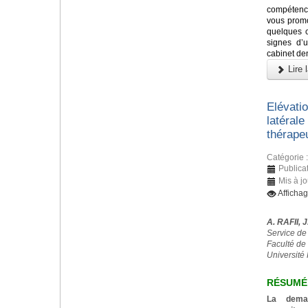
compétenc
vous promo
quelques c
signes d’
cabinet dent
Lire l
Elévati
latérale
thérape
Catégorie 
Publica
Mis à jo
Afficha
A. RAFII, 
Service de
Faculté de
Université 
RÉSUMÉ
La deman