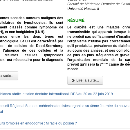
Faculté de Médecine Dentaire de Casa
Université Hassan II
omes sont des tumeurs malignes des
RÉSUMÉ
ellulaires de lymphocytes. Ils sont
lement classés comme lymphome de
Le diabète est une maladie chro
), et non hodgkinien (LNH).
transmissible qui apparaît lorsque 
rence entre les deux types est
ne produit pas suffisamment d’insuli
thologique. Le LH est caractérisé par
l’organisme n’utilise pas correctement
ce de cellules de Reed-Sternberg,
qu’il produit. La prévalence du diabè
e l’absence de ces cellules et la
au cours des années, et ses complic
e d’autres cellules lymphoïdes
de plus en plus fréquentes et grav
ues est nécessaire pour le diagnostic
l’organisation mondiale de la s
ème
prévoit qu’il sera la 7
cause de déc
monde.
a suite...
Lire la suite...
lanca abrite le salon dentaire international IDEA du 20 au 22 juin 2019
onseil Régional Sud des médecins dentistes organise sa 4ème Journée du nouve
at
its formolés en endodontie : Miracle ou poison ?