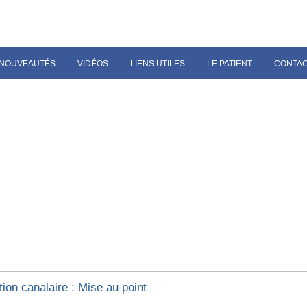
NOUVEAUTÉS
VIDÉOS
LIENS UTILES
LE PATIENT
CONTA
ion canalaire : Mise au point