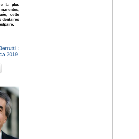
e la plus
rmanentes,
uée, cette
s dentaires
pulpaire.
errutti :
ica 2019