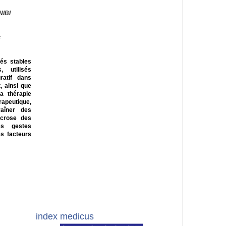
NIBI
c
és stables
, utilisés
ratif dans
, ainsi que
a thérapie
peutique,
raîner des
écrose des
es gestes
es facteurs
index medicus