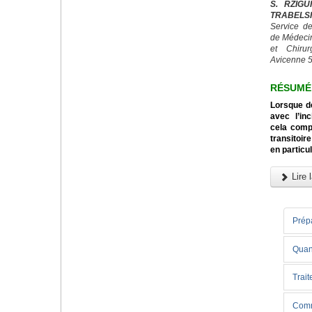
S. RZIGU
TRABELSI
Service de
de Médeci
et Chiru
Avicenne 5
RÉSUMÉ
Lorsque d
avec l’in
cela comp
transitoi
en particul
Lire l
Prépa
Quand
Trai
Comme