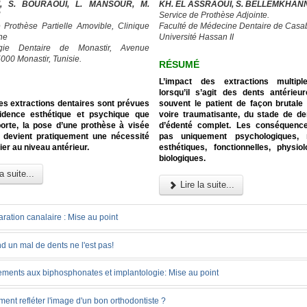
I, S. BOURAOUI, L. MANSOUR, M.
KH. EL ASSRAOUI, S. BELLEMKHAN
Service de Prothèse Adjointe.
 Prothèse Partielle Amovible, Clinique
Faculté de Médecine Dentaire de Casa
ne
Université Hassan II
rgie Dentaire de Monastir, Avenue
000 Monastir, Tunisie.
RÉSUMÉ
L’impact des extractions multipl
lorsqu’il s’agit des dents antérieu
es extractions dentaires sont prévues
souvent le patient de façon brutale 
cidence esthétique et psychique que
voire traumatisante, du stade de de
orte, la pose d’une prothèse à visée
d’édenté complet. Les conséquenc
re devient pratiquement une nécessité
pas uniquement psychologiques, 
ier au niveau antérieur.
esthétiques, fonctionnelles, physio
biologiques.
a suite...
Lire la suite...
ration canalaire : Mise au point
 un mal de dents ne l'est pas!
tements aux biphosphonates et implantologie: Mise au point
nt refléter l'image d'un bon orthodontiste ?