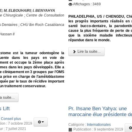
Affichages : 3469
E; M. ELBOUHAIRI; I. BENYAHYA
e Chirurgicale ; Centre de Consultation
PHILADELPHIA, US / CHENGDU, Chi
les progrès importants réalisés en
s Dentaires ; CHU Ibn Roch Casablanca
santé bucco-dentaire, la parodonti
cause la plus fréquente de perte de d
Hassan II
que la sixième maladie infectieu
répandue dans le monde.
Lire la suite...
astome est la tumeur odontogène la
quente dans les pays en voie de
ment et occupe la 2ème place après
omes dans les pays développés. Elle a
e cliniquement en 3 groupes par l’OMS
La prise en charge de l’améloblastome
quée par le taux de récidive important
un traitement conservateur.
a suite...
 Lift
Pr. Ihsane Ben Yahya: une
marocaine élue présidente d
:
Conseil plus
tion : 7 octobre 2019
Catégorie :
Internationales
ur : 7 juillet 2021
Publication : 9 septembre 2019