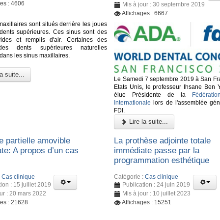
ges : 4606
Mis à jour : 30 septembre 2019
Affichages : 6667
axillaires sont situés derrière les joues
 dents supérieures. Ces sinus sont des
ides et remplis d'air. Certaines des
des dents supérieures naturelles
dans les sinus maxillaires.
a suite...
Le Samedi 7 septembre 2019 à San Fr
Etats Unis, le professeur Ihsane Ben 
élue Présidente de la
Fédératio
Internationale
lors de l'assemblée gén
FDI.
Lire la suite...
e partielle amovible
La prothèse adjointe totale
te: A propos d’un cas
immédiate passe par la
programmation esthétique
:
Cas clinique
Catégorie :
Cas clinique
ion : 15 juillet 2019
Publication : 24 juin 2019
our : 20 mars 2022
Mis à jour : 10 juillet 2023
ges : 21628
Affichages : 15251