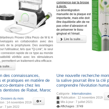
commence par la brosse
à dents.
La désintégration
manuelle de la plaque est
importante, mais elle doit
être équilibrée afin de ne
pas créer d’abrasion et
de préserver le tissu
gingival et l’émail.
étartreurs Proxeo Ultra Piezo de W & H
Lire la suite...
éveloppés en collaboration avec des
nels de la prophylaxie. Des avantages
ur l'utilisateur, tels que "Q-Link", le seul
 connexion rapide de ce type au monde
atibilité vérifiée avec les stimulateurs
 permettent un traitement ultra-efficace.
a suite...
on des connaissances,
Une nouvelle recherche mon
s et pratiques en matière de
la salive pourrait être la clé 
ucco-dentaire chez les
comprendre l'évolution huma
ts dentistes de Rabat, Maroc
Catégorie :
Internationales
Publication : 12 novembre 2019
:
Dossiers du mois
Mis à jour : 7 juillet 2021
tion : 14 novembre 2019
Affichages : 3749
ur : 7 juin 2022