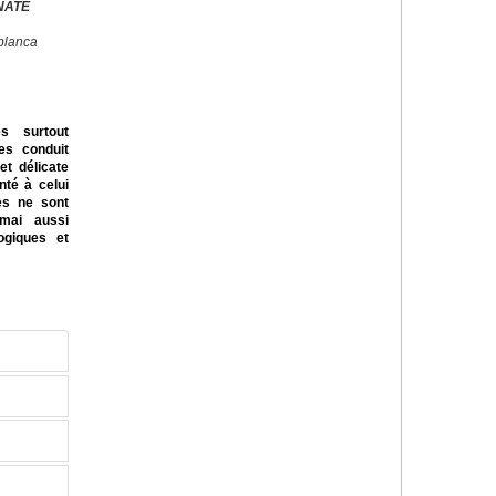
NATE
blanca
es surtout
res conduit
et délicate
nté à celui
es ne sont
mai aussi
logiques et