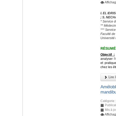
Afficha
I. EL IDR
; S. NECHA
* Service 
** Médecin
*** Servic
Faculté de
Universit
RÉSUMÉ
Objectif :
analyser l
et pratiq
chez les é
Lire l
Amélobla
mandibu
Catégorie 
Publica
Mis à jo
Afficha