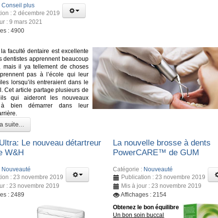
:
Conseil plus
tion : 2 décembre 2019
our : 9 mars 2021
ges : 4900
la faculté dentaire est excellente
urs dentistes apprennent beaucoup
 mais il ya tellement de choses
pprennent pas à l’école qui leur
iles lorsqu’ils entreraient dans le
. Cet article partage plusieurs de
ils qui aideront les nouveaux
s à bien démarrer dans leur
rrière.
a suite...
Ultra: Le nouveau détartreur
La nouvelle brosse à dents
de W&H
PowerCARE™ de GUM
:
Nouveauté
Catégorie :
Nouveauté
tion : 23 novembre 2019
Publication : 23 novembre 2019
our : 23 novembre 2019
Mis à jour : 23 novembre 2019
ges : 2489
Affichages : 2154
Obtenez le bon équilibre
Un bon soin buccal