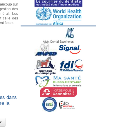
eaucoup sur
gestion des
néral. Les
t celle des
nt floues.
les dans
re la