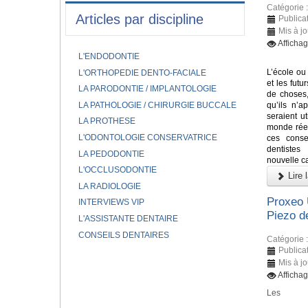
Catégorie 
Articles par discipline
Publica
Mis à j
Afficha
L'ENDODONTIE
L’école ou 
L'ORTHOPEDIE DENTO-FACIALE
et les fut
LA PARODONTIE / IMPLANTOLOGIE
de choses,
LA PATHOLOGIE / CHIRURGIE BUCCALE
qu’ils n’a
seraient ut
LA PROTHESE
monde réel
L'ODONTOLOGIE CONSERVATRICE
ces conse
dentiste
LA PEDODONTIE
nouvelle ca
L'OCCLUSODONTIE
Lire l
LA RADIOLOGIE
Proxeo 
INTERVIEWS VIP
Piezo 
L'ASSISTANTE DENTAIRE
CONSEILS DENTAIRES
Catégorie 
Publica
Mis à j
Afficha
Les