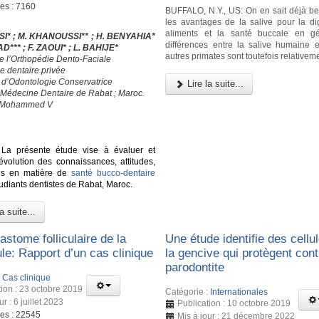
ges : 7160
BUFFALO, N.Y., US: On en sait déjà b
les avantages de la salive pour la di
aliments et la santé buccale en gé
ISSI* ; M. KHANOUSSI** ; H. BENYAHIA*
différences entre la salive humaine e
D*** ; F. ZAOUI* ; L. BAHIJE*
autres primates sont toutefois relativeme
de l’Orthopédie Dento-Faciale
e dentaire privée
e d’Odontologie Conservatrice
Lire la suite...
 Médecine Dentaire de Rabat ; Maroc.
é Mohammed V
La présente étude vise à évaluer et
’évolution des connaissances, attitudes,
ues en matière de
santé bucco-dentaire
tudiants dentistes de Rabat, Maroc.
a suite...
stome folliculaire de la
Une étude identifie des cellu
le: Rapport d’un cas clinique
la gencive qui protègent cont
parodontite
:
Cas clinique
tion : 23 octobre 2019
Catégorie :
Internationales
ur : 6 juillet 2023
Publication : 10 octobre 2019
ges : 22545
Mis à jour : 21 décembre 2022