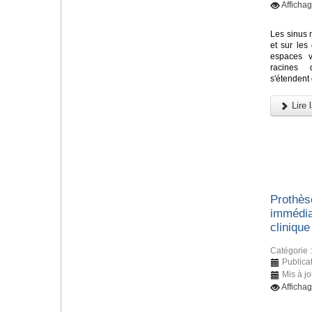
Afficha
Les sinus m
et sur les
espaces v
racines 
s'étendent 
Lire l
Prothès
immédia
clinique
Catégorie 
Publicat
Mis à j
Afficha