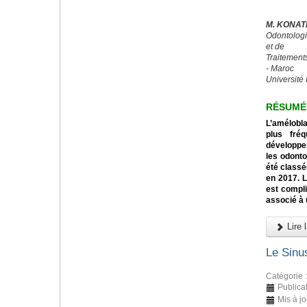
M. KONAT
Odontologi
et de
Traitement
- Maroc
Université 
RÉSUMÉ
L’amélobl
plus fré
développe
les odont
été classé
en 2017. 
est compli
associé à 
Lire l
Le Sinus
Catégorie 
Publica
Mis à jo