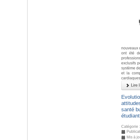
nouveaux d
ont été d
profession
exclusifs po
système de
et la comp
cardiaques,
Lire l
Evoluti
attitude
santé b
étudian
Catégorie 
Publica
Mis à jo