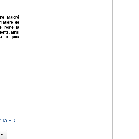
ne: Malgré
 matière de
te reste la
ents, ainsi
se la plus
e la FDI