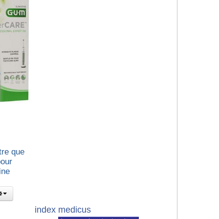
tre que
pour
ine
index medicus