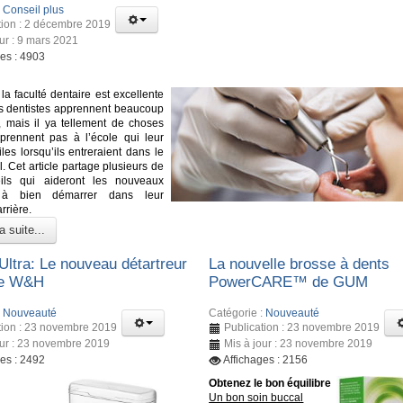
:
Conseil plus
tion : 2 décembre 2019
our : 9 mars 2021
ges : 4903
la faculté dentaire est excellente
urs dentistes apprennent beaucoup
 mais il ya tellement de choses
pprennent pas à l’école qui leur
iles lorsqu’ils entreraient dans le
. Cet article partage plusieurs de
ils qui aideront les nouveaux
s à bien démarrer dans leur
rrière.
a suite...
Ultra: Le nouveau détartreur
La nouvelle brosse à dents
de W&H
PowerCARE™ de GUM
:
Nouveauté
Catégorie :
Nouveauté
tion : 23 novembre 2019
Publication : 23 novembre 2019
our : 23 novembre 2019
Mis à jour : 23 novembre 2019
ges : 2492
Affichages : 2156
Obtenez le bon équilibre
Un bon soin buccal