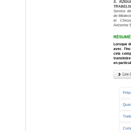
S. RZIGU
TRABELSI
Service de
de Médeci
et Chiru
Avicenne 5
RÉSUMÉ
Lorsque d
avec l’in
cela comp
transitoi
en particul
Lire l
Prépa
Quand
Trai
Comme