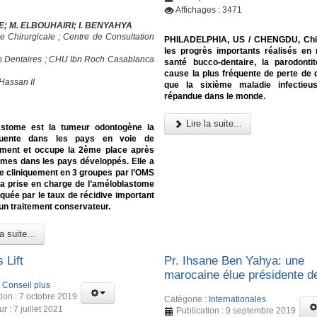
Affichages : 3471
E; M. ELBOUHAIRI; I. BENYAHYA
e Chirurgicale ; Centre de Consultation
PHILADELPHIA, US / CHENGDU, Chi
les progrès importants réalisés en
s Dentaires ; CHU Ibn Roch Casablanca
santé bucco-dentaire, la parodonti
cause la plus fréquente de perte de d
Hassan II
que la sixième maladie infectieu
répandue dans le monde.
Lire la suite...
astome est la tumeur odontogène la
quente dans les pays en voie de
ment et occupe la 2ème place après
omes dans les pays développés. Elle a
e cliniquement en 3 groupes par l’OMS
La prise en charge de l’améloblastome
quée par le taux de récidive important
un traitement conservateur.
a suite...
 Lift
Pr. Ihsane Ben Yahya: une
marocaine élue présidente d
:
Conseil plus
tion : 7 octobre 2019
Catégorie :
Internationales
ur : 7 juillet 2021
Publication : 9 septembre 2019