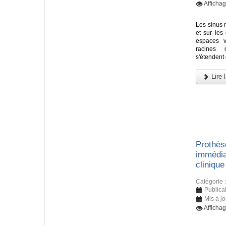
Afficha
Les sinus m
et sur les
espaces v
racines 
s'étendent 
Lire l
Prothès
immédia
clinique
Catégorie 
Publicat
Mis à j
Afficha