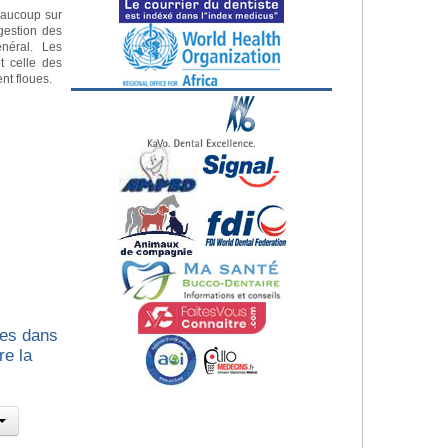
eaucoup sur
gestion des
néral. Les
t celle des
nt floues.
les dans
re la