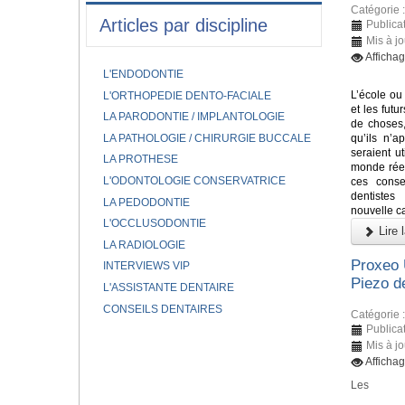
Catégorie 
Articles par discipline
Publica
Mis à j
Afficha
L'ENDODONTIE
L’école ou 
L'ORTHOPEDIE DENTO-FACIALE
et les fut
LA PARODONTIE / IMPLANTOLOGIE
de choses,
LA PATHOLOGIE / CHIRURGIE BUCCALE
qu’ils n’a
seraient ut
LA PROTHESE
monde réel
L'ODONTOLOGIE CONSERVATRICE
ces conse
dentiste
LA PEDODONTIE
nouvelle ca
L'OCCLUSODONTIE
Lire l
LA RADIOLOGIE
Proxeo 
INTERVIEWS VIP
Piezo 
L'ASSISTANTE DENTAIRE
CONSEILS DENTAIRES
Catégorie 
Publica
Mis à j
Afficha
Les