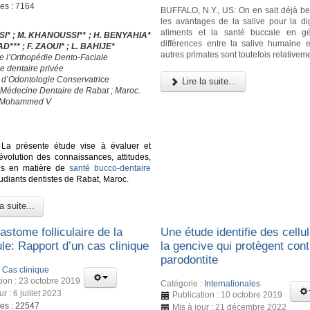
ges : 7164
BUFFALO, N.Y., US: On en sait déjà b
les avantages de la salive pour la di
aliments et la santé buccale en gé
ISSI* ; M. KHANOUSSI** ; H. BENYAHIA*
différences entre la salive humaine e
D*** ; F. ZAOUI* ; L. BAHIJE*
autres primates sont toutefois relativeme
de l’Orthopédie Dento-Faciale
e dentaire privée
e d’Odontologie Conservatrice
Lire la suite...
 Médecine Dentaire de Rabat ; Maroc.
é Mohammed V
La présente étude vise à évaluer et
’évolution des connaissances, attitudes,
ues en matière de
santé bucco-dentaire
tudiants dentistes de Rabat, Maroc.
a suite...
stome folliculaire de la
Une étude identifie des cellu
le: Rapport d’un cas clinique
la gencive qui protègent cont
parodontite
:
Cas clinique
tion : 23 octobre 2019
Catégorie :
Internationales
ur : 6 juillet 2023
Publication : 10 octobre 2019
ges : 22547
Mis à jour : 21 décembre 2022