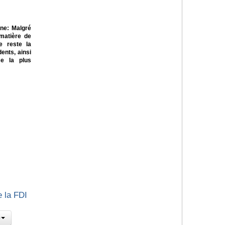
ne: Malgré
 matière de
te reste la
ents, ainsi
se la plus
e la FDI