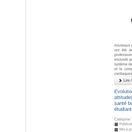
nouveaux d
ont été d
profession
exclusifs po
système de
et la comp
cardiaques,
Lire l
Evoluti
attitude
santé b
étudian
Catégorie 
Publica
Mis à jo