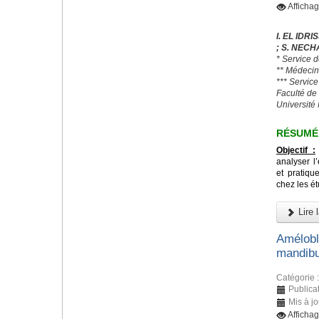
Afficha
I. EL IDR
; S. NECHA
* Service 
** Médecin
*** Servic
Faculté de
Universit
RÉSUMÉ
Objectif :
analyser l
et pratiq
chez les é
Lire l
Amélobla
mandibu
Catégorie 
Publica
Mis à jo
Afficha