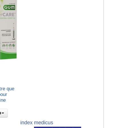
tre que
pour
ine
index medicus