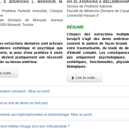
I, S. BOURAOUI, L. MANSOUR, M.
KH. EL ASSRAOUI, S. BELLEMKHAN
Service de Prothèse Adjointe.
 Prothèse Partielle Amovible, Clinique
Faculté de Médecine Dentaire de Casa
ne
Université Hassan II
rgie Dentaire de Monastir, Avenue
000 Monastir, Tunisie.
RÉSUMÉ
L’impact des extractions multipl
lorsqu’il s’agit des dents antérieu
es extractions dentaires sont prévues
souvent le patient de façon brutale 
cidence esthétique et psychique que
voire traumatisante, du stade de de
orte, la pose d’une prothèse à visée
d’édenté complet. Les conséquenc
re devient pratiquement une nécessité
pas uniquement psychologiques, 
ier au niveau antérieur.
esthétiques, fonctionnelles, physio
biologiques.
a suite...
Lire la suite...
ration canalaire : Mise au point
 un mal de dents ne l'est pas!
tements aux biphosphonates et implantologie: Mise au point
nt refléter l'image d'un bon orthodontiste ?