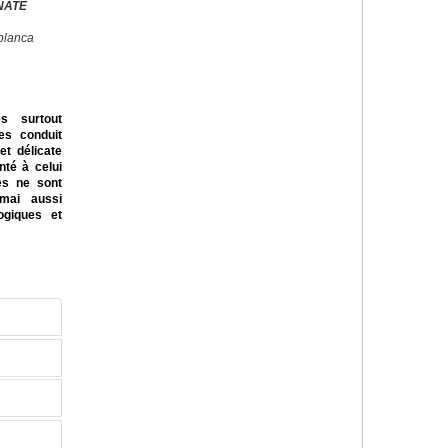
NATE
blanca
es surtout
res conduit
et délicate
nté à celui
es ne sont
mai aussi
logiques et