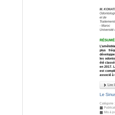
M. KONAT
Odontologi
et de
Traitement
- Maroc
Université 
RÉSUMÉ
L’amélobl
plus fré
développe
les odont
été classé
en 2017. 
est compli
associé à 
Lire l
Le Sinus
Catégorie 
Publica
Mis à jo