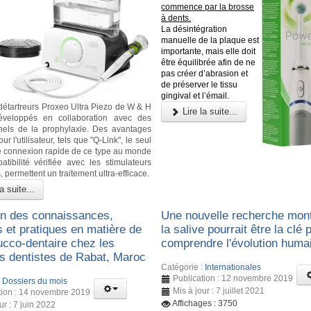
commence par la brosse
à dents.
La désintégration
manuelle de la plaque est
importante, mais elle doit
être équilibrée afin de ne
pas créer d’abrasion et
de préserver le tissu
gingival et l’émail.
étartreurs Proxeo Ultra Piezo de W & H
Lire la suite...
éveloppés en collaboration avec des
nels de la prophylaxie. Des avantages
ur l'utilisateur, tels que "Q-Link", le seul
 connexion rapide de ce type au monde
atibilité vérifiée avec les stimulateurs
 permettent un traitement ultra-efficace.
a suite...
on des connaissances,
Une nouvelle recherche mon
s et pratiques en matière de
la salive pourrait être la clé 
ucco-dentaire chez les
comprendre l'évolution huma
ts dentistes de Rabat, Maroc
Catégorie :
Internationales
Publication : 12 novembre 2019
:
Dossiers du mois
Mis à jour : 7 juillet 2021
tion : 14 novembre 2019
Affichages : 3750
ur : 7 juin 2022