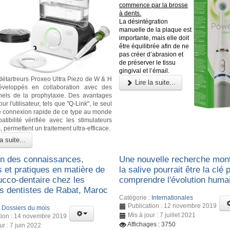
commence par la brosse
à dents.
La désintégration
manuelle de la plaque est
importante, mais elle doit
être équilibrée afin de ne
pas créer d’abrasion et
de préserver le tissu
gingival et l’émail.
étartreurs Proxeo Ultra Piezo de W & H
Lire la suite...
éveloppés en collaboration avec des
nels de la prophylaxie. Des avantages
ur l'utilisateur, tels que "Q-Link", le seul
 connexion rapide de ce type au monde
atibilité vérifiée avec les stimulateurs
 permettent un traitement ultra-efficace.
a suite...
on des connaissances,
Une nouvelle recherche mon
s et pratiques en matière de
la salive pourrait être la clé 
ucco-dentaire chez les
comprendre l'évolution huma
ts dentistes de Rabat, Maroc
Catégorie :
Internationales
Publication : 12 novembre 2019
:
Dossiers du mois
Mis à jour : 7 juillet 2021
tion : 14 novembre 2019
Affichages : 3750
ur : 7 juin 2022