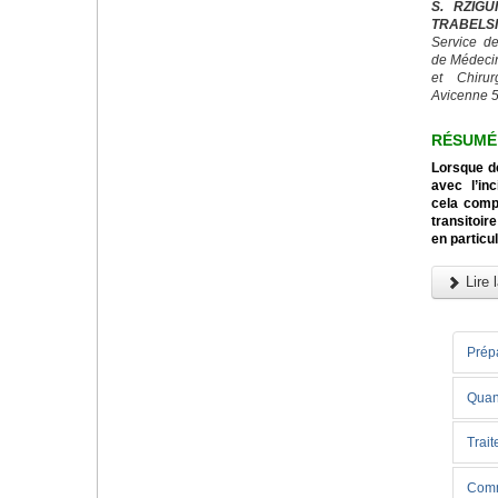
S. RZIGU
TRABELSI
Service de
de Médeci
et Chiru
Avicenne 5
RÉSUMÉ
Lorsque d
avec l’in
cela comp
transitoi
en particul
Lire l
Prépa
Quand
Trai
Comme