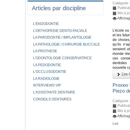
Catégorie 
Articles par discipline
Publica
Mis à j
Afficha
L'ENDODONTIE
L’école ou 
L'ORTHOPEDIE DENTO-FACIALE
et les fut
LA PARODONTIE / IMPLANTOLOGIE
de choses,
LA PATHOLOGIE / CHIRURGIE BUCCALE
qu’ils n’a
seraient ut
LA PROTHESE
monde réel
L'ODONTOLOGIE CONSERVATRICE
ces conse
dentiste
LA PEDODONTIE
nouvelle ca
L'OCCLUSODONTIE
Lire l
LA RADIOLOGIE
Proxeo 
INTERVIEWS VIP
Piezo 
L'ASSISTANTE DENTAIRE
CONSEILS DENTAIRES
Catégorie 
Publica
Mis à j
Afficha
Les