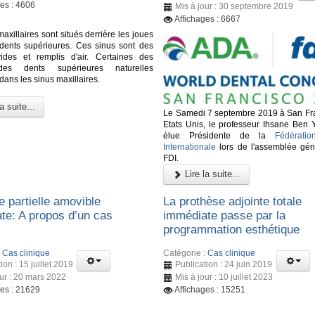
ges : 4606
Mis à jour : 30 septembre 2019
Affichages : 6667
axillaires sont situés derrière les joues
 dents supérieures. Ces sinus sont des
ides et remplis d'air. Certaines des
des dents supérieures naturelles
dans les sinus maxillaires.
a suite...
Le Samedi 7 septembre 2019 à San Fr
Etats Unis, le professeur Ihsane Ben 
élue Présidente de la
Fédératio
Internationale
lors de l'assemblée gén
FDI.
Lire la suite...
e partielle amovible
La prothèse adjointe totale
te: A propos d’un cas
immédiate passe par la
programmation esthétique
:
Cas clinique
Catégorie :
Cas clinique
ion : 15 juillet 2019
Publication : 24 juin 2019
our : 20 mars 2022
Mis à jour : 10 juillet 2023
ges : 21629
Affichages : 15251