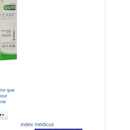
tre que
pour
ine
index medicus