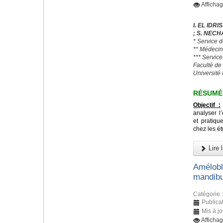
Afficha
I. EL IDR
; S. NECHA
* Service 
** Médecin
*** Servic
Faculté de
Universit
RÉSUMÉ
Objectif :
analyser l
et pratiq
chez les é
Lire l
Amélobla
mandibu
Catégorie 
Publica
Mis à jo
Afficha