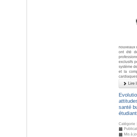
nouveaux d
ont été d
profession
exclusifs po
système de
et la comp
cardiaques,
Lire l
Evoluti
attitude
santé b
étudian
Catégorie 
Publica
Mis à jo