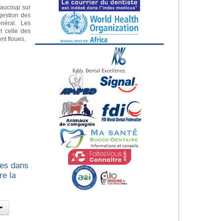
eaucoup sur
gestion des
néral. Les
t celle des
nt floues.
les dans
re la