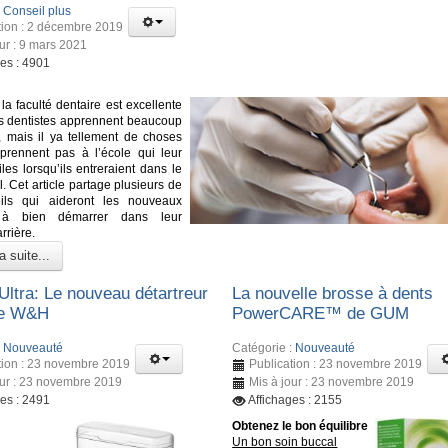
:
Conseil plus
tion : 2 décembre 2019
our : 9 mars 2021
ges : 4901
la faculté dentaire est excellente
urs dentistes apprennent beaucoup
 mais il ya tellement de choses
pprennent pas à l’école qui leur
iles lorsqu’ils entreraient dans le
. Cet article partage plusieurs de
ils qui aideront les nouveaux
s à bien démarrer dans leur
rrière.
a suite...
Ultra: Le nouveau détartreur
La nouvelle brosse à dents
de W&H
PowerCARE™ de GUM
:
Nouveauté
Catégorie :
Nouveauté
tion : 23 novembre 2019
Publication : 23 novembre 2019
our : 23 novembre 2019
Mis à jour : 23 novembre 2019
ges : 2491
Affichages : 2155
Obtenez le bon équilibre
Un bon soin buccal