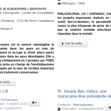
Affichages : 3469
E; M. ELBOUHAIRI; I. BENYAHYA
e Chirurgicale ; Centre de Consultation
PHILADELPHIA, US / CHENGDU, Chi
les progrès importants réalisés en
s Dentaires ; CHU Ibn Roch Casablanca
santé bucco-dentaire, la parodonti
cause la plus fréquente de perte de d
Hassan II
que la sixième maladie infectieu
répandue dans le monde.
Lire la suite...
astome est la tumeur odontogène la
quente dans les pays en voie de
ment et occupe la 2ème place après
omes dans les pays développés. Elle a
e cliniquement en 3 groupes par l’OMS
La prise en charge de l’améloblastome
quée par le taux de récidive important
un traitement conservateur.
a suite...
 Lift
Pr. Ihsane Ben Yahya: une
marocaine élue présidente d
:
Conseil plus
tion : 7 octobre 2019
Catégorie :
Internationales
ur : 7 juillet 2021
Publication : 9 septembre 2019