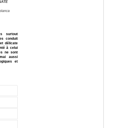
NATE
blanca
es surtout
res conduit
et délicate
nté à celui
es ne sont
mai aussi
logiques et