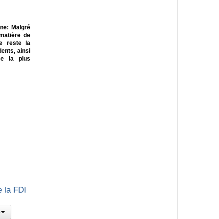
ne: Malgré
 matière de
te reste la
ents, ainsi
se la plus
e la FDI