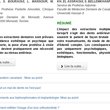
I, S. BOURAOUI, L. MANSOUR, M.
KH. EL ASSRAOUI, S. BELLEMKHAN
Service de Prothèse Adjointe.
 Prothèse Partielle Amovible, Clinique
Faculté de Médecine Dentaire de Casa
ne
Université Hassan II
rgie Dentaire de Monastir, Avenue
000 Monastir, Tunisie.
RÉSUMÉ
L’impact des extractions multipl
lorsqu’il s’agit des dents antérieu
es extractions dentaires sont prévues
souvent le patient de façon brutale 
cidence esthétique et psychique que
voire traumatisante, du stade de de
orte, la pose d’une prothèse à visée
d’édenté complet. Les conséquenc
re devient pratiquement une nécessité
pas uniquement psychologiques, 
ier au niveau antérieur.
esthétiques, fonctionnelles, physio
biologiques.
a suite...
Lire la suite...
ration canalaire : Mise au point
 un mal de dents ne l'est pas!
tements aux biphosphonates et implantologie: Mise au point
nt refléter l'image d'un bon orthodontiste ?