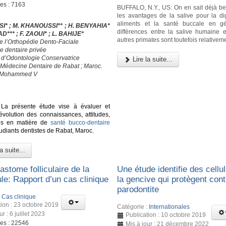
ges : 7163
BUFFALO, N.Y., US: On en sait déjà b
les avantages de la salive pour la di
aliments et la santé buccale en gé
ISSI* ; M. KHANOUSSI** ; H. BENYAHIA*
différences entre la salive humaine e
D*** ; F. ZAOUI* ; L. BAHIJE*
autres primates sont toutefois relativeme
de l’Orthopédie Dento-Faciale
e dentaire privée
e d’Odontologie Conservatrice
Lire la suite...
 Médecine Dentaire de Rabat ; Maroc.
é Mohammed V
La présente étude vise à évaluer et
’évolution des connaissances, attitudes,
ues en matière de
santé bucco-dentaire
tudiants dentistes de Rabat, Maroc.
a suite...
stome folliculaire de la
Une étude identifie des cellu
le: Rapport d’un cas clinique
la gencive qui protègent cont
parodontite
:
Cas clinique
tion : 23 octobre 2019
Catégorie :
Internationales
ur : 6 juillet 2023
Publication : 10 octobre 2019
ges : 22546
Mis à jour : 21 décembre 2022