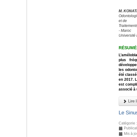
M. KONAT
Odontologi
et de
Traitement
- Maroc
Université 
RÉSUMÉ
L’amélobl
plus fré
développe
les odont
été classé
en 2017. 
est compli
associé à 
Lire l
Le Sinus
Catégorie 
Publica
Mis à jo