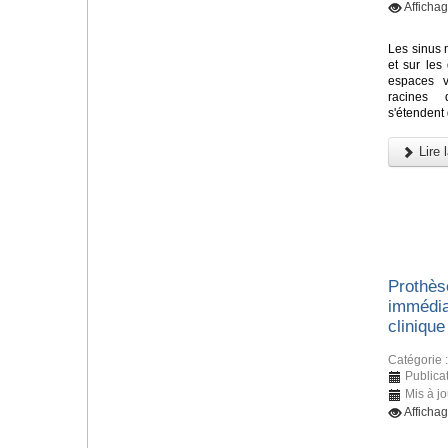
Afficha
Les sinus m
et sur les
espaces v
racines 
s'étendent 
Lire l
Prothès
immédia
clinique
Catégorie 
Publicat
Mis à j
Afficha