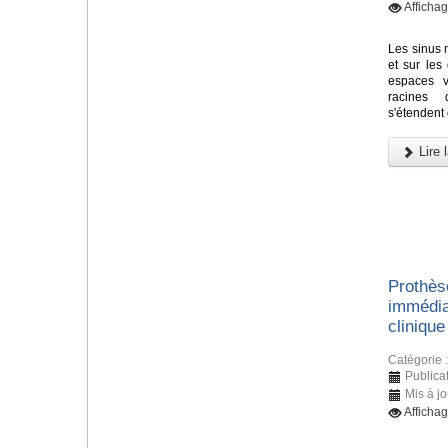
Afficha
Les sinus m
et sur les
espaces v
racines 
s'étendent 
Lire l
Prothès
immédia
clinique
Catégorie 
Publicat
Mis à j
Afficha