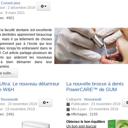
:
Conseil plus
tion : 2 décembre 2019
our : 9 mars 2021
ges : 4901
la faculté dentaire est excellente
urs dentistes apprennent beaucoup
 mais il ya tellement de choses
pprennent pas à l’école qui leur
iles lorsqu’ils entreraient dans le
. Cet article partage plusieurs de
ils qui aideront les nouveaux
s à bien démarrer dans leur
rrière.
a suite...
Ultra: Le nouveau détartreur
La nouvelle brosse à dents
de W&H
PowerCARE™ de GUM
:
Nouveauté
Catégorie :
Nouveauté
tion : 23 novembre 2019
Publication : 23 novembre 2019
our : 23 novembre 2019
Mis à jour : 23 novembre 2019
ges : 2491
Affichages : 2155
Obtenez le bon équilibre
Un bon soin buccal