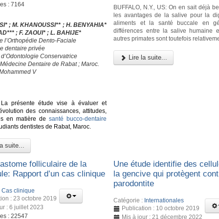
ges : 7164
BUFFALO, N.Y., US: On en sait déjà b
les avantages de la salive pour la di
aliments et la santé buccale en gé
ISSI* ; M. KHANOUSSI** ; H. BENYAHIA*
différences entre la salive humaine e
D*** ; F. ZAOUI* ; L. BAHIJE*
autres primates sont toutefois relativeme
de l’Orthopédie Dento-Faciale
e dentaire privée
e d’Odontologie Conservatrice
Lire la suite...
 Médecine Dentaire de Rabat ; Maroc.
é Mohammed V
La présente étude vise à évaluer et
’évolution des connaissances, attitudes,
ues en matière de
santé bucco-dentaire
tudiants dentistes de Rabat, Maroc.
a suite...
stome folliculaire de la
Une étude identifie des cellu
le: Rapport d’un cas clinique
la gencive qui protègent cont
parodontite
:
Cas clinique
tion : 23 octobre 2019
Catégorie :
Internationales
ur : 6 juillet 2023
Publication : 10 octobre 2019
ges : 22547
Mis à jour : 21 décembre 2022