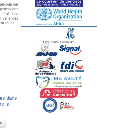
eaucoup sur
gestion des
néral. Les
t celle des
nt floues.
les dans
re la