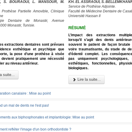
I, S. BOURAOUI, L. MANSOUR, M.
KH. EL ASSRAOUI, S. BELLEMKHAN
Service de Prothèse Adjointe.
 Prothèse Partielle Amovible, Clinique
Faculté de Médecine Dentaire de Casa
ne
Université Hassan II
rgie Dentaire de Monastir, Avenue
000 Monastir, Tunisie.
RÉSUMÉ
L’impact des extractions multipl
lorsqu’il s’agit des dents antérieu
es extractions dentaires sont prévues
souvent le patient de façon brutale 
cidence esthétique et psychique que
voire traumatisante, du stade de de
orte, la pose d’une prothèse à visée
d’édenté complet. Les conséquenc
re devient pratiquement une nécessité
pas uniquement psychologiques, 
ier au niveau antérieur.
esthétiques, fonctionnelles, physio
biologiques.
a suite...
Lire la suite...
ration canalaire : Mise au point
 un mal de dents ne l'est pas!
tements aux biphosphonates et implantologie: Mise au point
nt refléter l'image d'un bon orthodontiste ?