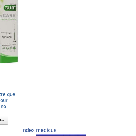
tre que
pour
ine
index medicus