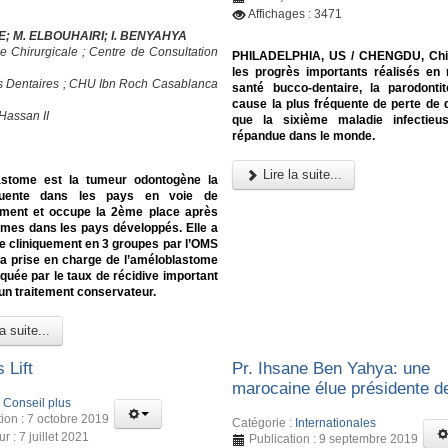
Affichages : 3471
E; M. ELBOUHAIRI; I. BENYAHYA
e Chirurgicale ; Centre de Consultation
PHILADELPHIA, US / CHENGDU, Chi
les progrès importants réalisés en
s Dentaires ; CHU Ibn Roch Casablanca
santé bucco-dentaire, la parodonti
cause la plus fréquente de perte de d
Hassan II
que la sixième maladie infectieu
répandue dans le monde.
Lire la suite...
astome est la tumeur odontogène la
quente dans les pays en voie de
ment et occupe la 2ème place après
omes dans les pays développés. Elle a
e cliniquement en 3 groupes par l’OMS
La prise en charge de l’améloblastome
quée par le taux de récidive important
un traitement conservateur.
a suite...
 Lift
Pr. Ihsane Ben Yahya: une
marocaine élue présidente d
:
Conseil plus
tion : 7 octobre 2019
Catégorie :
Internationales
ur : 7 juillet 2021
Publication : 9 septembre 2019