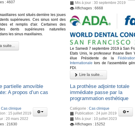
ges : 4607
Mis à jour : 30 septembre 2019
Affichages : 6668
axillaires sont situés derrière les joues
 dents supérieures. Ces sinus sont des
ides et remplis d'air. Certaines des
des dents supérieures naturelles
dans les sinus maxillaires.
a suite...
Le Samedi 7 septembre 2019 à San Fr
Etats Unis, le professeur Ihsane Ben 
élue Présidente de la
Fédératio
Internationale
lors de l'assemblée gén
FDI.
Lire la suite...
e partielle amovible
La prothèse adjointe totale
te: A propos d’un cas
immédiate passe par la
programmation esthétique
:
Cas clinique
Catégorie :
Cas clinique
ion : 15 juillet 2019
Publication : 24 juin 2019
our : 20 mars 2022
Mis à jour : 10 juillet 2023
ges : 21630
Affichages : 15252