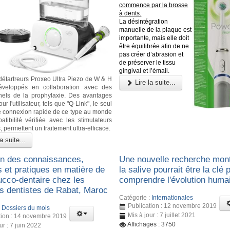
commence par la brosse
à dents.
La désintégration
manuelle de la plaque est
importante, mais elle doit
être équilibrée afin de ne
pas créer d’abrasion et
de préserver le tissu
gingival et l’émail.
étartreurs Proxeo Ultra Piezo de W & H
Lire la suite...
éveloppés en collaboration avec des
nels de la prophylaxie. Des avantages
ur l'utilisateur, tels que "Q-Link", le seul
 connexion rapide de ce type au monde
atibilité vérifiée avec les stimulateurs
 permettent un traitement ultra-efficace.
a suite...
on des connaissances,
Une nouvelle recherche mon
s et pratiques en matière de
la salive pourrait être la clé 
ucco-dentaire chez les
comprendre l'évolution huma
ts dentistes de Rabat, Maroc
Catégorie :
Internationales
Publication : 12 novembre 2019
:
Dossiers du mois
Mis à jour : 7 juillet 2021
tion : 14 novembre 2019
Affichages : 3750
ur : 7 juin 2022