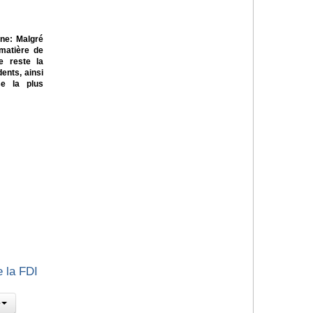
ne: Malgré
 matière de
te reste la
ents, ainsi
se la plus
e la FDI