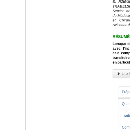
S. RZIGU
TRABELSI
Service de
de Médeci
et Chiru
Avicenne 5
RÉSUMÉ
Lorsque d
avec l’in
cela comp
transitoi
en particul
Lire l
Prépa
Quand
Trai
Comme