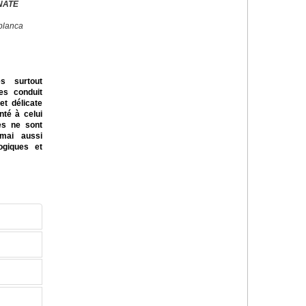
NATE
blanca
es surtout
res conduit
et délicate
nté à celui
es ne sont
mai aussi
logiques et