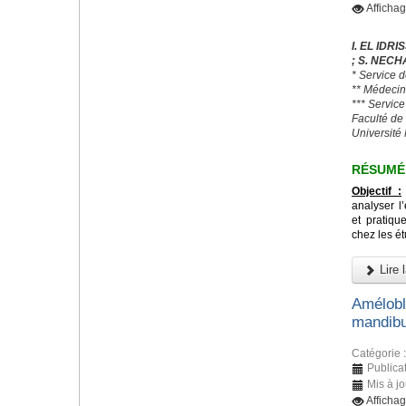
Afficha
I. EL IDR
; S. NECHA
* Service 
** Médecin
*** Servic
Faculté de
Universit
RÉSUMÉ
Objectif :
analyser l
et pratiq
chez les é
Lire l
Amélobla
mandibu
Catégorie 
Publica
Mis à jo
Afficha