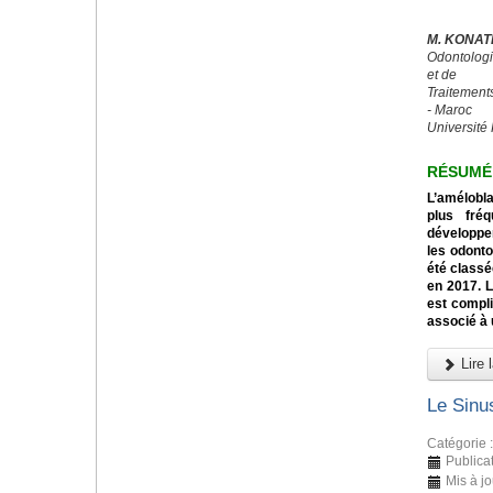
M. KONAT
Odontologi
et de
Traitement
- Maroc
Université 
RÉSUMÉ
L’amélobl
plus fré
développe
les odont
été classé
en 2017. 
est compli
associé à 
Lire l
Le Sinus
Catégorie 
Publica
Mis à jo