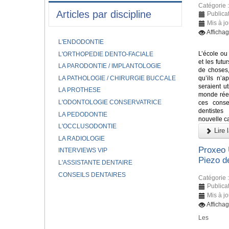
Catégorie 
Articles par discipline
Publica
Mis à j
Afficha
L'ENDODONTIE
L’école ou 
L'ORTHOPEDIE DENTO-FACIALE
et les fut
LA PARODONTIE / IMPLANTOLOGIE
de choses,
LA PATHOLOGIE / CHIRURGIE BUCCALE
qu’ils n’a
seraient ut
LA PROTHESE
monde réel
L'ODONTOLOGIE CONSERVATRICE
ces conse
dentiste
LA PEDODONTIE
nouvelle ca
L'OCCLUSODONTIE
Lire l
LA RADIOLOGIE
Proxeo 
INTERVIEWS VIP
Piezo 
L'ASSISTANTE DENTAIRE
CONSEILS DENTAIRES
Catégorie 
Publica
Mis à j
Afficha
Les