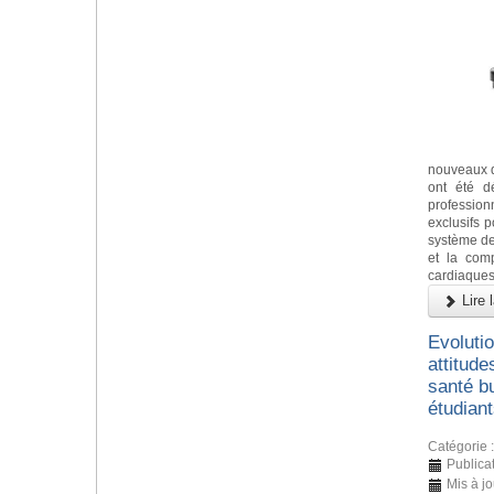
nouveaux d
ont été d
profession
exclusifs po
système de
et la comp
cardiaques,
Lire l
Evoluti
attitude
santé b
étudian
Catégorie 
Publica
Mis à jo