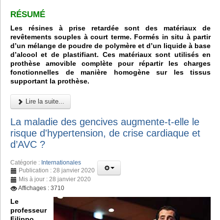
RÉSUMÉ
Les résines à prise retardée sont des matériaux de
revêtements souples à court terme. Formés in situ à partir
d’un mélange de poudre de polymère et d’un liquide à base
d’alcool et de plastifiant. Ces matériaux sont utilisés en
prothèse amovible complète pour répartir les charges
fonctionnelles de manière homogène sur les tissus
supportant la prothèse.
Lire la suite...
La maladie des gencives augmente-t-elle le
risque d'hypertension, de crise cardiaque et
d’AVC ?
Catégorie :
Internationales
Publication : 28 janvier 2020
Mis à jour : 28 janvier 2020
Affichages : 3710
Le
professeur
Filippo