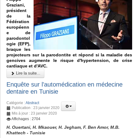
Graziani,
président
de la
Fédération
européenn
e de
parodontol
ogie (EFP),
braque les
projecteurs sur la parodontite et répond si la maladie des
gencives augmente le risque d'hypertension, de crise
cardiaque et d'AVC.
Lire la suite...
Enquête sur l’automédication en médecine
dentaire en Tunisie
Catégorie :
Abstract
Publication : 23 janvier 2020
Mis à jour : 23 janvier 2020
Affichages : 2704
H. Ouertani, H. Mkaouer, H. Jegham, F. Ben Amor, M.B.
Khattech - Tunisie