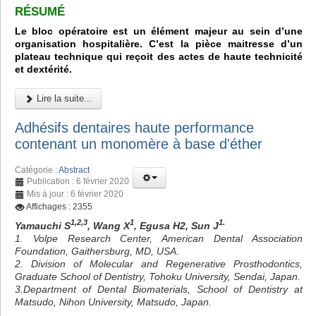
RÉSUMÉ
Le bloc opératoire est un élément majeur au sein d’une
organisation hospitalière. C’est la pièce maitresse d’un
plateau technique qui reçoit des actes de haute technicité
et dextérité.
Lire la suite...
Adhésifs dentaires haute performance
contenant un monomère à base d'éther
Catégorie :
Abstract
Publication : 6 février 2020
Mis à jour : 6 février 2020
Affichages : 2355
1,2,3
1
1.
Yamauchi S
, Wang X
, Egusa H2, Sun J
1. Volpe Research Center, American Dental Association
Foundation, Gaithersburg, MD, USA.
2. Division of Molecular and Regenerative Prosthodontics,
Graduate School of Dentistry, Tohoku University, Sendai, Japan.
3.Department of Dental Biomaterials, School of Dentistry at
Matsudo, Nihon University, Matsudo, Japan.