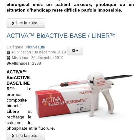
chirurgical chez un patient anxieux, phobique ou en
situation d’handicap reste difficile parfois impossible.
Lire la suite...
ACTIVA™ BioACTIVE-BASE / LINER™
Catégorie :
Nouveauté
Publication : 30 décembre 2019
Mis à jour : 30 décembre 2019
Affichages : 2388
ACTIVA™
BioACTIVE-
BASE/LINE
R™:
Le
premier
composite
bioactif.
Libère et
recharge le
calcium, le
phosphate et le fluorure.
Lire la suite...