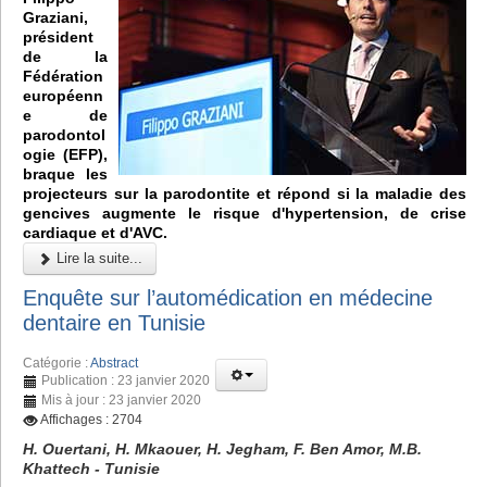
Graziani,
président
de la
Fédération
européenn
e de
parodontol
ogie (EFP),
braque les
projecteurs sur la parodontite et répond si la maladie des
gencives augmente le risque d'hypertension, de crise
cardiaque et d'AVC.
Lire la suite...
Enquête sur l’automédication en médecine
dentaire en Tunisie
Catégorie :
Abstract
Publication : 23 janvier 2020
Mis à jour : 23 janvier 2020
Affichages : 2704
H. Ouertani, H. Mkaouer, H. Jegham, F. Ben Amor, M.B.
Khattech - Tunisie