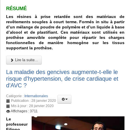
RÉSUMÉ
Les résines à prise retardée sont des matériaux de
revêtements souples à court terme. Formés in situ à partir
d’un mélange de poudre de polymère et d’un liquide à base
d’alcool et de plastifiant. Ces matériaux sont utilisés en
prothèse amovible complète pour répartir les charges
fonctionnelles de manière homogène sur les tissus
supportant la prothèse.
Lire la suite...
La maladie des gencives augmente-t-elle le
risque d'hypertension, de crise cardiaque et
d’AVC ?
Catégorie :
Internationales
Publication : 28 janvier 2020
Mis à jour : 28 janvier 2020
Affichages : 3711
Le
professeur
Filippo