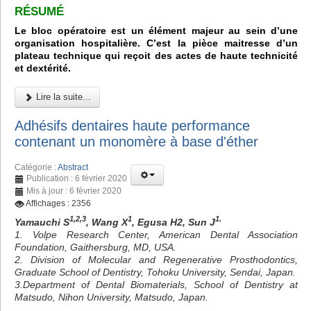
RÉSUMÉ
Le bloc opératoire est un élément majeur au sein d’une
organisation hospitalière. C’est la pièce maitresse d’un
plateau technique qui reçoit des actes de haute technicité
et dextérité.
Lire la suite...
Adhésifs dentaires haute performance
contenant un monomère à base d'éther
Catégorie :
Abstract
Publication : 6 février 2020
Mis à jour : 6 février 2020
Affichages : 2356
1,2,3
1
1.
Yamauchi S
, Wang X
, Egusa H2, Sun J
1. Volpe Research Center, American Dental Association
Foundation, Gaithersburg, MD, USA.
2. Division of Molecular and Regenerative Prosthodontics,
Graduate School of Dentistry, Tohoku University, Sendai, Japan.
3.Department of Dental Biomaterials, School of Dentistry at
Matsudo, Nihon University, Matsudo, Japan.