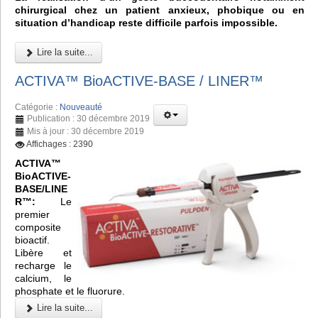
chirurgical chez un patient anxieux, phobique ou en
situation d’handicap reste difficile parfois impossible.
Lire la suite...
ACTIVA™ BioACTIVE-BASE / LINER™
Catégorie :
Nouveauté
Publication : 30 décembre 2019
Mis à jour : 30 décembre 2019
Affichages : 2390
ACTIVA™
BioACTIVE-
BASE/LINE
R™:
Le
premier
composite
bioactif.
Libère et
recharge le
calcium, le
phosphate et le fluorure.
Lire la suite...