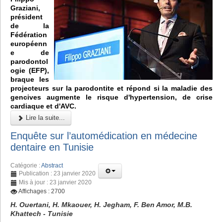
Graziani,
président
de la
Fédération
européenn
e de
parodontol
ogie (EFP),
braque les
projecteurs sur la parodontite et répond si la maladie des
gencives augmente le risque d'hypertension, de crise
cardiaque et d'AVC.
Lire la suite...
Enquête sur l’automédication en médecine
dentaire en Tunisie
Catégorie :
Abstract
Publication : 23 janvier 2020
Mis à jour : 23 janvier 2020
Affichages : 2700
H. Ouertani, H. Mkaouer, H. Jegham, F. Ben Amor, M.B.
Khattech - Tunisie