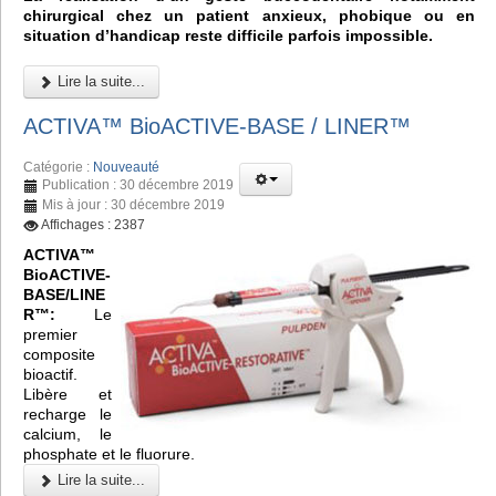
chirurgical chez un patient anxieux, phobique ou en
situation d’handicap reste difficile parfois impossible.
Lire la suite...
ACTIVA™ BioACTIVE-BASE / LINER™
Catégorie :
Nouveauté
Publication : 30 décembre 2019
Mis à jour : 30 décembre 2019
Affichages : 2387
ACTIVA™
BioACTIVE-
BASE/LINE
R™:
Le
premier
composite
bioactif.
Libère et
recharge le
calcium, le
phosphate et le fluorure.
Lire la suite...