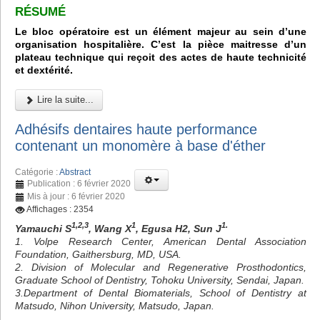
RÉSUMÉ
Le bloc opératoire est un élément majeur au sein d’une
organisation hospitalière. C’est la pièce maitresse d’un
plateau technique qui reçoit des actes de haute technicité
et dextérité.
Lire la suite...
Adhésifs dentaires haute performance
contenant un monomère à base d'éther
Catégorie :
Abstract
Publication : 6 février 2020
Mis à jour : 6 février 2020
Affichages : 2354
1,2,3
1
1.
Yamauchi S
, Wang X
, Egusa H2, Sun J
1. Volpe Research Center, American Dental Association
Foundation, Gaithersburg, MD, USA.
2. Division of Molecular and Regenerative Prosthodontics,
Graduate School of Dentistry, Tohoku University, Sendai, Japan.
3.Department of Dental Biomaterials, School of Dentistry at
Matsudo, Nihon University, Matsudo, Japan.