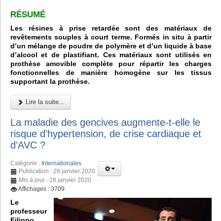
RÉSUMÉ
Les résines à prise retardée sont des matériaux de
revêtements souples à court terme. Formés in situ à partir
d’un mélange de poudre de polymère et d’un liquide à base
d’alcool et de plastifiant. Ces matériaux sont utilisés en
prothèse amovible complète pour répartir les charges
fonctionnelles de manière homogène sur les tissus
supportant la prothèse.
Lire la suite...
La maladie des gencives augmente-t-elle le
risque d'hypertension, de crise cardiaque et
d’AVC ?
Catégorie :
Internationales
Publication : 28 janvier 2020
Mis à jour : 28 janvier 2020
Affichages : 3709
Le
professeur
Filippo