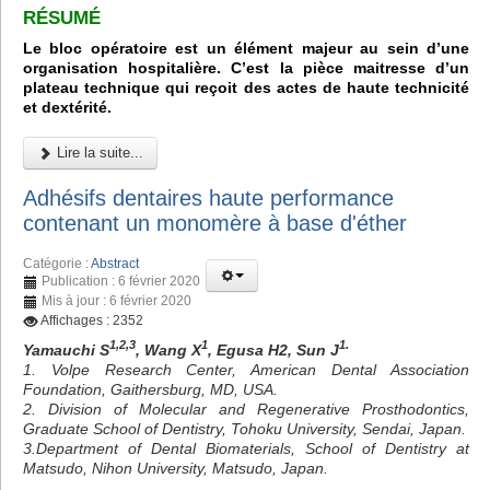
RÉSUMÉ
Le bloc opératoire est un élément majeur au sein d’une
organisation hospitalière. C’est la pièce maitresse d’un
plateau technique qui reçoit des actes de haute technicité
et dextérité.
Lire la suite...
Adhésifs dentaires haute performance
contenant un monomère à base d'éther
Catégorie :
Abstract
Publication : 6 février 2020
Mis à jour : 6 février 2020
Affichages : 2352
1,2,3
1
1.
Yamauchi S
, Wang X
, Egusa H2, Sun J
1. Volpe Research Center, American Dental Association
Foundation, Gaithersburg, MD, USA.
2. Division of Molecular and Regenerative Prosthodontics,
Graduate School of Dentistry, Tohoku University, Sendai, Japan.
3.Department of Dental Biomaterials, School of Dentistry at
Matsudo, Nihon University, Matsudo, Japan.