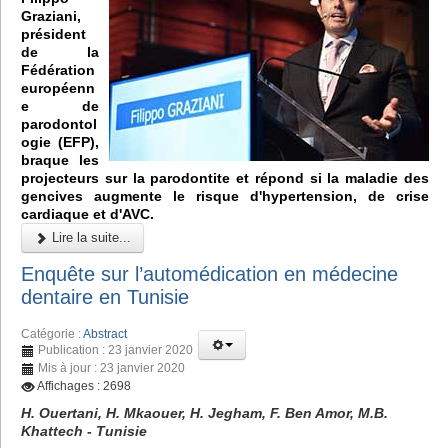
Graziani,
président
de la
Fédération
européenn
e de
parodontol
ogie (EFP),
braque les
projecteurs sur la parodontite et répond si la maladie des
gencives augmente le risque d'hypertension, de crise
cardiaque et d'AVC.
Lire la suite...
Enquête sur l’automédication en médecine
dentaire en Tunisie
Catégorie :
Abstract
Publication : 23 janvier 2020
Mis à jour : 23 janvier 2020
Affichages : 2698
H. Ouertani, H. Mkaouer, H. Jegham, F. Ben Amor, M.B.
Khattech - Tunisie