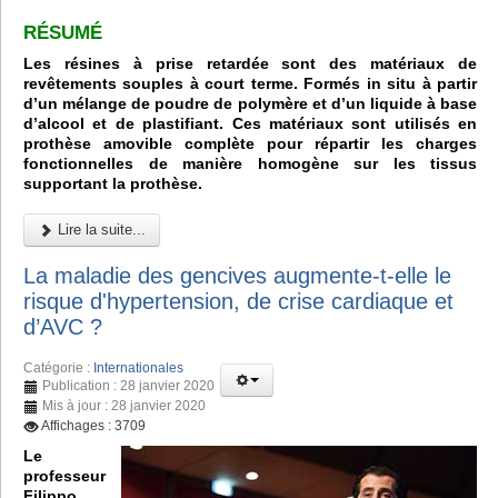
RÉSUMÉ
Les résines à prise retardée sont des matériaux de
revêtements souples à court terme. Formés in situ à partir
d’un mélange de poudre de polymère et d’un liquide à base
d’alcool et de plastifiant. Ces matériaux sont utilisés en
prothèse amovible complète pour répartir les charges
fonctionnelles de manière homogène sur les tissus
supportant la prothèse.
Lire la suite...
La maladie des gencives augmente-t-elle le
risque d'hypertension, de crise cardiaque et
d’AVC ?
Catégorie :
Internationales
Publication : 28 janvier 2020
Mis à jour : 28 janvier 2020
Affichages : 3709
Le
professeur
Filippo