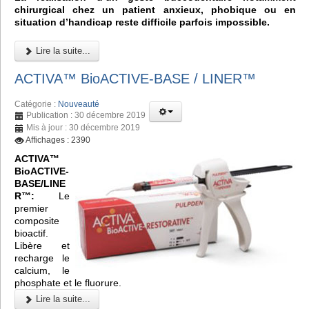
chirurgical chez un patient anxieux, phobique ou en
situation d’handicap reste difficile parfois impossible.
Lire la suite...
ACTIVA™ BioACTIVE-BASE / LINER™
Catégorie :
Nouveauté
Publication : 30 décembre 2019
Mis à jour : 30 décembre 2019
Affichages : 2390
ACTIVA™
BioACTIVE-
BASE/LINE
R™:
Le
premier
composite
bioactif.
Libère et
recharge le
calcium, le
phosphate et le fluorure.
Lire la suite...