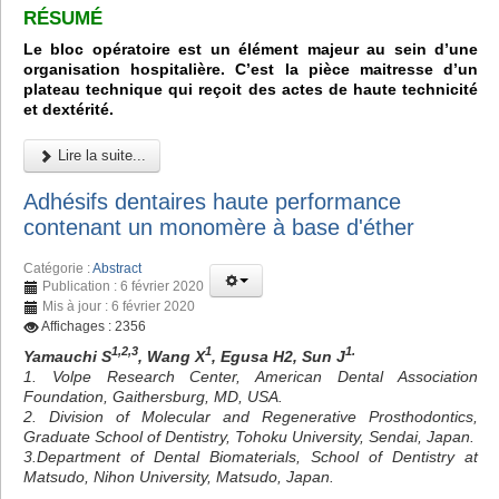
RÉSUMÉ
Le bloc opératoire est un élément majeur au sein d’une
organisation hospitalière. C’est la pièce maitresse d’un
plateau technique qui reçoit des actes de haute technicité
et dextérité.
Lire la suite...
Adhésifs dentaires haute performance
contenant un monomère à base d'éther
Catégorie :
Abstract
Publication : 6 février 2020
Mis à jour : 6 février 2020
Affichages : 2356
1,2,3
1
1.
Yamauchi S
, Wang X
, Egusa H2, Sun J
1. Volpe Research Center, American Dental Association
Foundation, Gaithersburg, MD, USA.
2. Division of Molecular and Regenerative Prosthodontics,
Graduate School of Dentistry, Tohoku University, Sendai, Japan.
3.Department of Dental Biomaterials, School of Dentistry at
Matsudo, Nihon University, Matsudo, Japan.