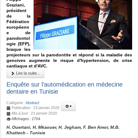
Graziani,
président
de la
Fédération
européenn
e de
parodontol
ogie (EFP),
braque les
projecteurs sur la parodontite et répond si la maladie des
gencives augmente le risque d'hypertension, de crise
cardiaque et d'AVC.
Lire la suite...
Enquête sur l’automédication en médecine
dentaire en Tunisie
Catégorie :
Abstract
Publication : 23 janvier 2020
Mis à jour : 23 janvier 2020
Affichages : 2704
H. Ouertani, H. Mkaouer, H. Jegham, F. Ben Amor, M.B.
Khattech - Tunisie