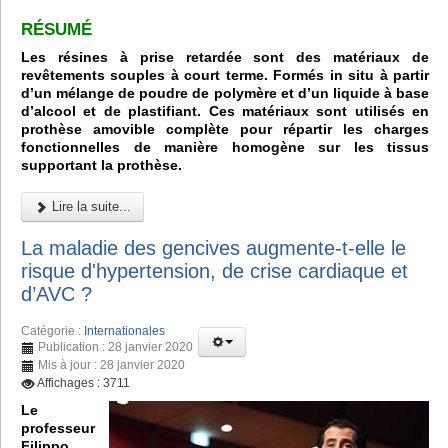
RÉSUMÉ
Les résines à prise retardée sont des matériaux de
revêtements souples à court terme. Formés in situ à partir
d’un mélange de poudre de polymère et d’un liquide à base
d’alcool et de plastifiant. Ces matériaux sont utilisés en
prothèse amovible complète pour répartir les charges
fonctionnelles de manière homogène sur les tissus
supportant la prothèse.
Lire la suite...
La maladie des gencives augmente-t-elle le
risque d'hypertension, de crise cardiaque et
d’AVC ?
Catégorie :
Internationales
Publication : 28 janvier 2020
Mis à jour : 28 janvier 2020
Affichages : 3711
Le
professeur
Filippo