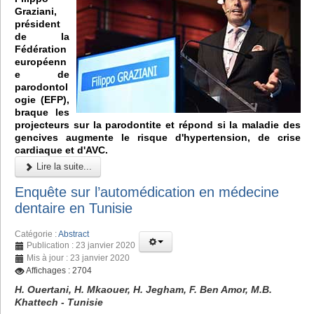
Graziani,
président
de la
Fédération
européenn
e de
parodontol
ogie (EFP),
braque les
projecteurs sur la parodontite et répond si la maladie des
gencives augmente le risque d'hypertension, de crise
cardiaque et d'AVC.
Lire la suite...
Enquête sur l’automédication en médecine
dentaire en Tunisie
Catégorie :
Abstract
Publication : 23 janvier 2020
Mis à jour : 23 janvier 2020
Affichages : 2704
H. Ouertani, H. Mkaouer, H. Jegham, F. Ben Amor, M.B.
Khattech - Tunisie