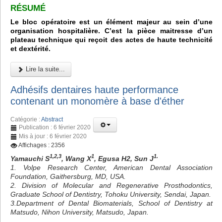
RÉSUMÉ
Le bloc opératoire est un élément majeur au sein d’une
organisation hospitalière. C’est la pièce maitresse d’un
plateau technique qui reçoit des actes de haute technicité
et dextérité.
Lire la suite...
Adhésifs dentaires haute performance
contenant un monomère à base d'éther
Catégorie :
Abstract
Publication : 6 février 2020
Mis à jour : 6 février 2020
Affichages : 2356
1,2,3
1
1.
Yamauchi S
, Wang X
, Egusa H2, Sun J
1. Volpe Research Center, American Dental Association
Foundation, Gaithersburg, MD, USA.
2. Division of Molecular and Regenerative Prosthodontics,
Graduate School of Dentistry, Tohoku University, Sendai, Japan.
3.Department of Dental Biomaterials, School of Dentistry at
Matsudo, Nihon University, Matsudo, Japan.