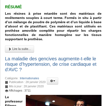
RÉSUMÉ
Les résines à prise retardée sont des matériaux de
revêtements souples à court terme. Formés in situ à partir
d’un mélange de poudre de polymère et d’un liquide à base
d’alcool et de plastifiant. Ces matériaux sont utilisés en
prothèse amovible complète pour répartir les charges
fonctionnelles de manière homogène sur les tissus
supportant la prothèse.
Lire la suite...
La maladie des gencives augmente-t-elle le
risque d'hypertension, de crise cardiaque et
d’AVC ?
Catégorie :
Internationales
Publication : 28 janvier 2020
Mis à jour : 28 janvier 2020
Affichages : 3711
Le
professeur
Filippo