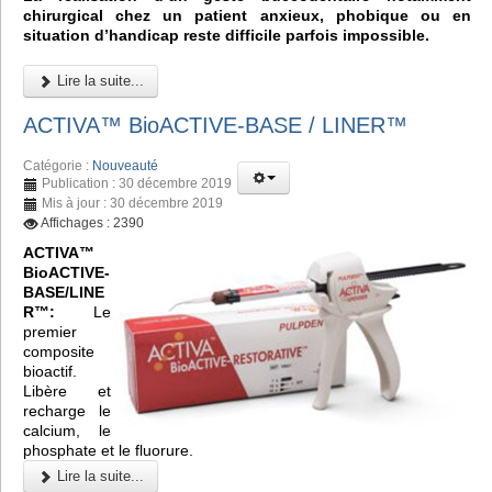
chirurgical chez un patient anxieux, phobique ou en
situation d’handicap reste difficile parfois impossible.
Lire la suite...
ACTIVA™ BioACTIVE-BASE / LINER™
Catégorie :
Nouveauté
Publication : 30 décembre 2019
Mis à jour : 30 décembre 2019
Affichages : 2390
ACTIVA™
BioACTIVE-
BASE/LINE
R™:
Le
premier
composite
bioactif.
Libère et
recharge le
calcium, le
phosphate et le fluorure.
Lire la suite...