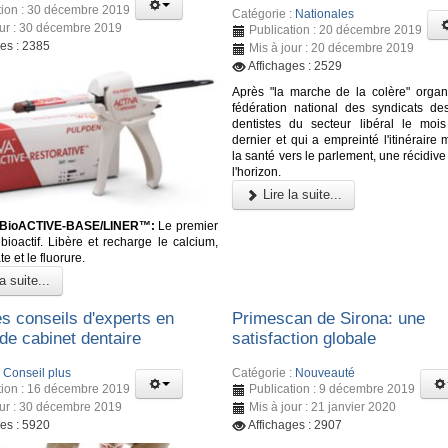
tion : 30 décembre 2019
Catégorie :
Nationales
our : 30 décembre 2019
Publication : 20 décembre 2019
ges : 2385
Mis à jour : 20 décembre 2019
Affichages : 2529
Après "la marche de la colère" organ
fédération national des syndicats d
dentistes du secteur libéral le mois
dernier et qui a empreinté l'itinéraire 
la santé vers le parlement, une récidive 
l'horizon.
Lire la suite...
BioACTIVE-BASE/LINER™:
Le premier
bioactif. Libère et recharge le calcium,
e et le fluorure.
a suite...
s conseils d'experts en
Primescan de Sirona: une
de cabinet dentaire
satisfaction globale
:
Conseil plus
Catégorie :
Nouveauté
tion : 16 décembre 2019
Publication : 9 décembre 2019
our : 30 décembre 2019
Mis à jour : 21 janvier 2020
ges : 5920
Affichages : 2907