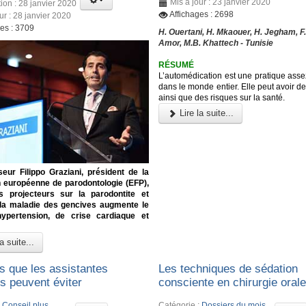
Mis à jour : 23 janvier 2020
ion : 28 janvier 2020
Affichages : 2698
ur : 28 janvier 2020
ges : 3709
H. Ouertani, H. Mkaouer, H. Jegham, F
Amor, M.B. Khattech - Tunisie
RÉSUMÉ
L’automédication est une pratique ass
dans le monde entier. Elle peut avoir d
ainsi que des risques sur la santé.
Lire la suite...
eur Filippo Graziani, président de la
n européenne de parodontologie (EFP),
s projecteurs sur la parodontite et
 la maladie des gencives augmente le
hypertension, de crise cardiaque et
a suite...
rs que les assistantes
Les techniques de sédation
s peuvent éviter
consciente en chirurgie oral
:
Conseil plus
Catégorie :
Dossiers du mois