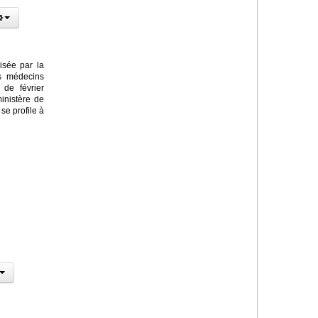
isée par la
es médecins
 de février
ministère de
se profile à