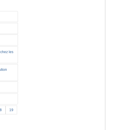
 chez les
ution
8
19