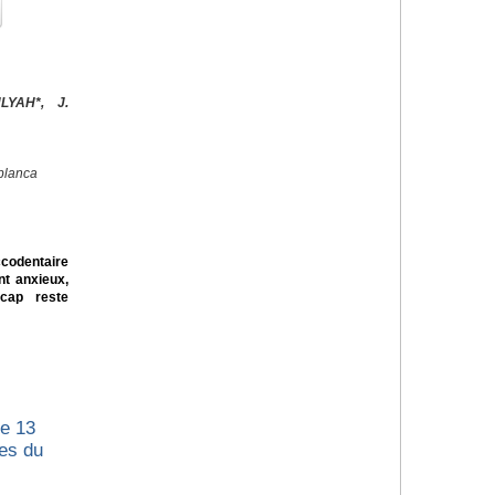
LYAH*, J.
blanca
odentaire
nt anxieux,
icap reste
le 13
tes du