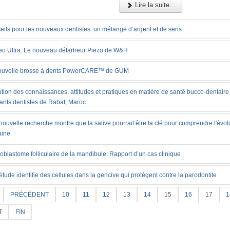
Lire la suite...
eils pour les nouveaux dentistes: un mélange d’argent et de sens
eo Ultra: Le nouveau détartreur Piezo de W&H
ouvelle brosse à dents PowerCARE™ de GUM
tion des connaissances, attitudes et pratiques en matière de santé bucco-dentaire
iants dentistes de Rabat, Maroc
ouvelle recherche montre que la salive pourrait être la clé pour comprendre l'évol
ine
blastome folliculaire de la mandibule: Rapport d’un cas clinique
tude identifie des cellules dans la gencive qui protègent contre la parodontite
PRÉCÉDENT
10
11
12
13
14
15
16
17
1
T
FIN