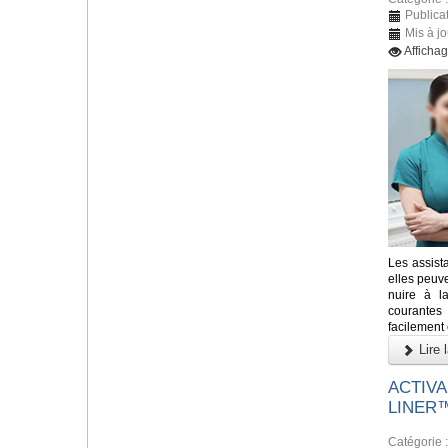
Publicat
Mis à jo
Afficha
Les assista
elles peuv
nuire à la
courantes
facilement 
Lire l
ACTIVA
LINER
Catégorie 