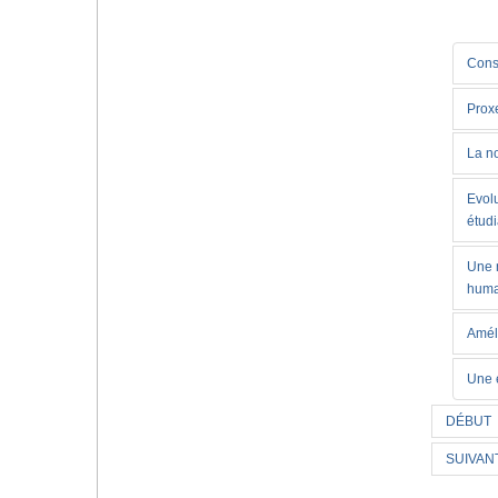
Cons
Prox
La n
Evolu
étud
Une n
huma
Amélo
Une é
DÉBUT
SUIVAN