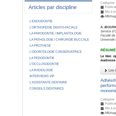
Catégorie 
Articles par discipline
Publicat
Mis à jo
Afficha
L'ENDODONTIE
A. IBOURK
L'ORTHOPEDIE DENTO-FACIALE
Service d’
LA PARODONTIE / IMPLANTOLOGIE
Faculté de
LA PATHOLOGIE / CHIRURGIE BUCCALE
Université
LA PROTHESE
RÉSUMÉ
L'ODONTOLOGIE CONSERVATRICE
Le bloc op
LA PEDODONTIE
maitresse 
L'OCCLUSODONTIE
LA RADIOLOGIE
Lire l
INTERVIEWS VIP
Adhésif
L'ASSISTANTE DENTAIRE
perform
CONSEILS DENTAIRES
monomèr
Catégorie 
Publicat
Mis à jo
Afficha