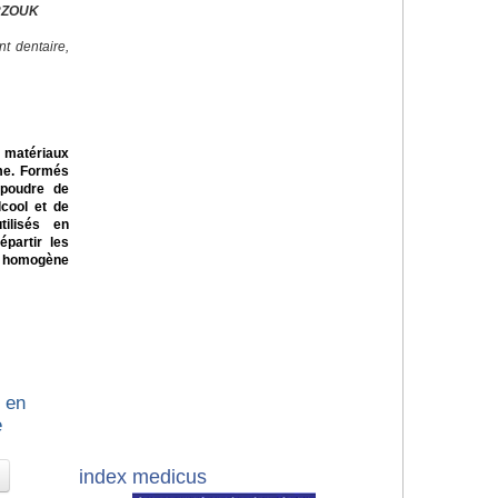
ERZOUK
t dentaire,
s matériaux
me. Formés
 poudre de
lcool et de
tilisés en
partir les
e homogène
n en
e
index medicus