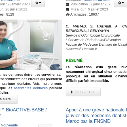
ion : 9 janvier 2020
Publication : 2 janvier 2020
ur : 28 juillet 2023
Mis à jour : 9 juillet 2023
ges : 8129
Affichages : 18637
C. MAHAD, S. HAITAMI, A. CH
BENNOUNA, I. BENYAHYA
Service d’Odontologie Chirurgicale
* Service de Pédodontie/Prévention
Faculté de Médecine Dentaire de Casa
Université Hassan II
RÉSUMÉ
La réalisation d’un geste bucc
notamment chirurgical chez un patie
ntes dentaires doivent se surveiller car
phobique ou en situation d’hand
ent commettre des erreurs qui pourraient
difficile parfois impossible.
 pratique dentaire. Voici huit erreurs
 que les
assistantes dentaires
peuvent
Lire la suite...
éviter.
a suite...
™ BioACTIVE-BASE /
Appel à une grève nationale 
™
janvier des médecins dentis
Maroc par la FNSMD
:
Nouveauté