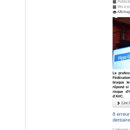
Publicat
Mis à jo
Afficha
Le profess
Fédératio
braque le
répond si
risque d'
d'AVC.
Lire l
8 erreu
dentaire
Catégorie 