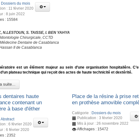
:
Dossiers du mois
ion : 11 février 2020
ur : 8 juin 2022
ges : 15584
, N.LESTOUN, S. TAISSE, I. BEN YAHYA
Odontologie Chirurgicale, CCTD
 Médecine Dentaire de Casablanca
 Hassan II de Casablanca
ératoire est un élément majeur au sein d’une organisation hospitalière. C’e
d’un plateau technique qui reçoit des actes de haute technicité et dextérité.
a suite...
s dentaires haute
Place de la résine à prise re
ance contenant un
en prothèse amovible compl
e à base d'éther
Catégorie :
Dossiers du mois
Publication : 3 février 2020
:
Abstract
Mis à jour : 26 novembre 2022
ion : 6 février 2020
Affichages : 15472
ur : 6 février 2020
ges : 2352