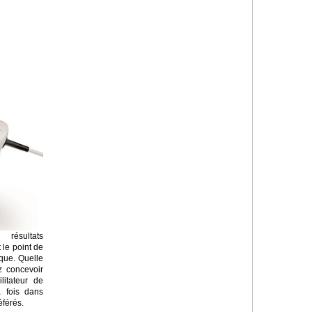
résultats
 le point de
ique. Quelle
z concevoir
litateur de
a fois dans
éférés.