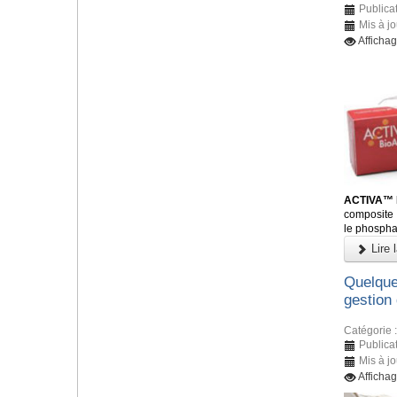
Publica
Mis à j
Afficha
ACTIVA™ 
composite 
le phosphat
Lire l
Quelque
gestion 
Catégorie 
Publica
Mis à j
Afficha