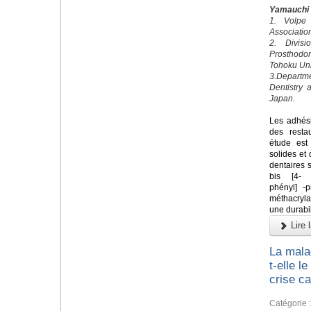
Yamauchi
1. Volpe
Associatio
2. Divis
Prosthodo
Tohoku Uni
3.Departm
Dentistry 
Japan.
Les adhési
des restau
étude est
solides et
dentaires 
bis [4- (
phényl] -
méthacryl
une durabil
Lire l
La mala
t-elle l
crise c
Catégorie 