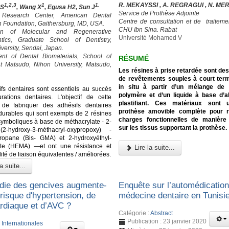
R. MEKAYSSI , A. REGRAGUI , N. M
1,2,3
1
1.
 S
, Wang X
, Egusa H2, Sun J
Service de Prothèse Adjointe
 Research Center, American Dental
Centre de consultation et de traitemen
n Foundation, Gaithersburg, MD, USA.
CHU Ibn Sina. Rabat
ion of Molecular and Regenerative
Université Mohamed V
ntics, Graduate School of Dentistry,
versity, Sendai, Japan.
ent of Dental Biomaterials, School of
RÉSUMÉ
at Matsudo, Nihon University, Matsudo,
Les résines à prise retardée sont de
de revêtements souples à court ter
in situ à partir d’un mélange de
fs dentaires sont essentiels au succès
polymère et d’un liquide à base d’a
rations dentaires. L'objectif de cette
plastifiant. Ces matériaux sont u
 de fabriquer des adhésifs dentaires
prothèse amovible complète pour ré
 durables qui sont exempts de 2 résines
charges fonctionnelles de manièr
symboliques à base de méthacrylate - 2-
sur les tissus supportant la prothèse.
2-hydroxy-3-méthacryl-oxypropoxy) -
propane (Bis- GMA) et 2-hydroxyéthyl-
ate (HEMA) —et ont une résistance et
Lire la suite...
ité de liaison équivalentes / améliorées.
a suite...
die des gencives augmente-
Enquête sur l’automédicatio
e risque d'hypertension, de
médecine dentaire en Tunisi
ardiaque et d’AVC ?
Catégorie :
Abstract
Publication : 23 janvier 2020
:
Internationales