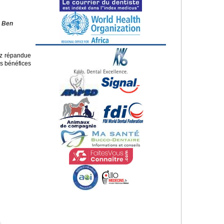
. Ben
ez répandue
es bénéfices
e