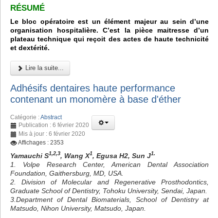
RÉSUMÉ
Le bloc opératoire est un élément majeur au sein d’une
organisation hospitalière. C’est la pièce maitresse d’un
plateau technique qui reçoit des actes de haute technicité
et dextérité.
Lire la suite...
Adhésifs dentaires haute performance
contenant un monomère à base d'éther
Catégorie :
Abstract
Publication : 6 février 2020
Mis à jour : 6 février 2020
Affichages : 2353
1,2,3
1
1.
Yamauchi S
, Wang X
, Egusa H2, Sun J
1. Volpe Research Center, American Dental Association
Foundation, Gaithersburg, MD, USA.
2. Division of Molecular and Regenerative Prosthodontics,
Graduate School of Dentistry, Tohoku University, Sendai, Japan.
3.Department of Dental Biomaterials, School of Dentistry at
Matsudo, Nihon University, Matsudo, Japan.