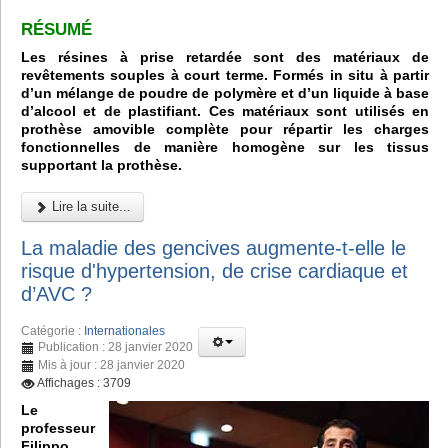
RÉSUMÉ
Les résines à prise retardée sont des matériaux de
revêtements souples à court terme. Formés in situ à partir
d’un mélange de poudre de polymère et d’un liquide à base
d’alcool et de plastifiant. Ces matériaux sont utilisés en
prothèse amovible complète pour répartir les charges
fonctionnelles de manière homogène sur les tissus
supportant la prothèse.
Lire la suite...
La maladie des gencives augmente-t-elle le
risque d'hypertension, de crise cardiaque et
d’AVC ?
Catégorie :
Internationales
Publication : 28 janvier 2020
Mis à jour : 28 janvier 2020
Affichages : 3709
Le
professeur
Filippo