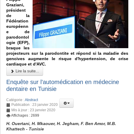
Graziani,
président
de la
Fédération
européenn
e de
parodontol
ogie (EFP),
braque les
projecteurs sur la parodontite et répond si la maladie des
gencives augmente le risque d'hypertension, de crise
cardiaque et d'AVC.
Lire la suite...
Enquête sur l’automédication en médecine
dentaire en Tunisie
Catégorie :
Abstract
Publication : 23 janvier 2020
Mis à jour : 23 janvier 2020
Affichages : 2699
H. Ouertani, H. Mkaouer, H. Jegham, F. Ben Amor, M.B.
Khattech - Tunisie