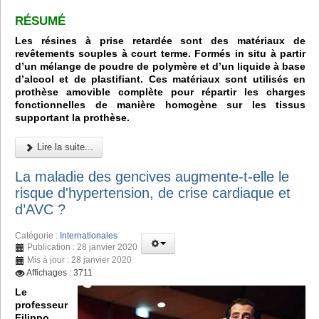
RÉSUMÉ
Les résines à prise retardée sont des matériaux de
revêtements souples à court terme. Formés in situ à partir
d’un mélange de poudre de polymère et d’un liquide à base
d’alcool et de plastifiant. Ces matériaux sont utilisés en
prothèse amovible complète pour répartir les charges
fonctionnelles de manière homogène sur les tissus
supportant la prothèse.
Lire la suite...
La maladie des gencives augmente-t-elle le
risque d'hypertension, de crise cardiaque et
d’AVC ?
Catégorie :
Internationales
Publication : 28 janvier 2020
Mis à jour : 28 janvier 2020
Affichages : 3711
Le
professeur
Filippo