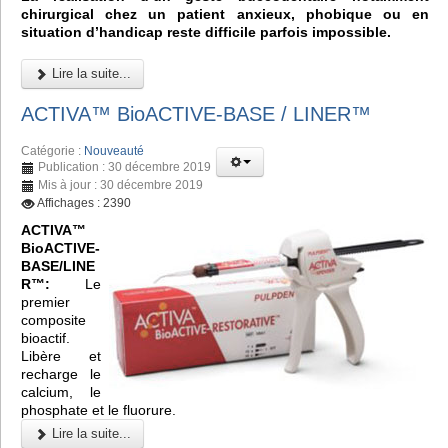
chirurgical chez un patient anxieux, phobique ou en
situation d’handicap reste difficile parfois impossible.
Lire la suite...
ACTIVA™ BioACTIVE-BASE / LINER™
Catégorie :
Nouveauté
Publication : 30 décembre 2019
Mis à jour : 30 décembre 2019
Affichages : 2390
ACTIVA™
BioACTIVE-
BASE/LINE
R™:
Le
premier
composite
bioactif.
Libère et
recharge le
calcium, le
phosphate et le fluorure.
Lire la suite...