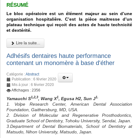
RÉSUMÉ
Le bloc opératoire est un élément majeur au sein d’une
organisation hospitalière. C’est la pièce maitresse d’un
plateau technique qui reçoit des actes de haute technicité
et dextérité.
Lire la suite...
Adhésifs dentaires haute performance
contenant un monomère à base d'éther
Catégorie :
Abstract
Publication : 6 février 2020
Mis à jour : 6 février 2020
Affichages : 2356
1,2,3
1
1.
Yamauchi S
, Wang X
, Egusa H2, Sun J
1. Volpe Research Center, American Dental Association
Foundation, Gaithersburg, MD, USA.
2. Division of Molecular and Regenerative Prosthodontics,
Graduate School of Dentistry, Tohoku University, Sendai, Japan.
3.Department of Dental Biomaterials, School of Dentistry at
Matsudo, Nihon University, Matsudo, Japan.