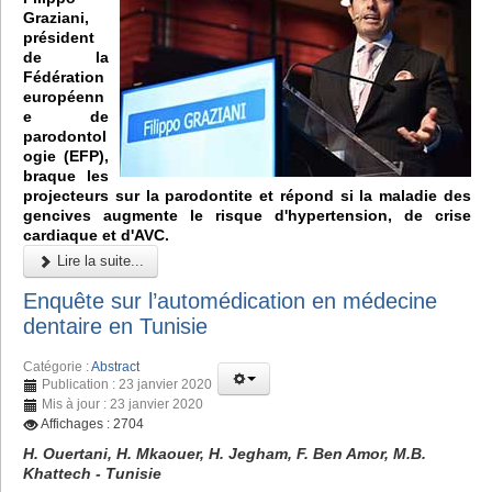
Graziani,
président
de la
Fédération
européenn
e de
parodontol
ogie (EFP),
braque les
projecteurs sur la parodontite et répond si la maladie des
gencives augmente le risque d'hypertension, de crise
cardiaque et d'AVC.
Lire la suite...
Enquête sur l’automédication en médecine
dentaire en Tunisie
Catégorie :
Abstract
Publication : 23 janvier 2020
Mis à jour : 23 janvier 2020
Affichages : 2704
H. Ouertani, H. Mkaouer, H. Jegham, F. Ben Amor, M.B.
Khattech - Tunisie