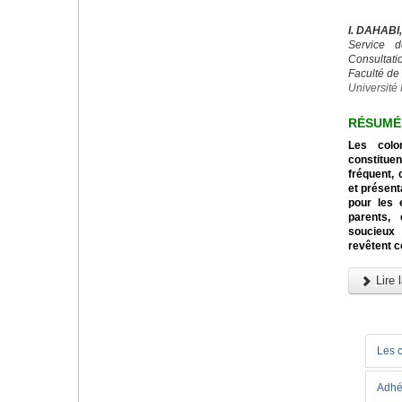
I. DAHABI
Service d
Consultatio
Faculté de
Universit
RÉSUMÉ
Les colo
constitu
fréquent, 
et présent
pour les 
parents,
soucieux 
revêtent c
Lire l
Les 
Adhé