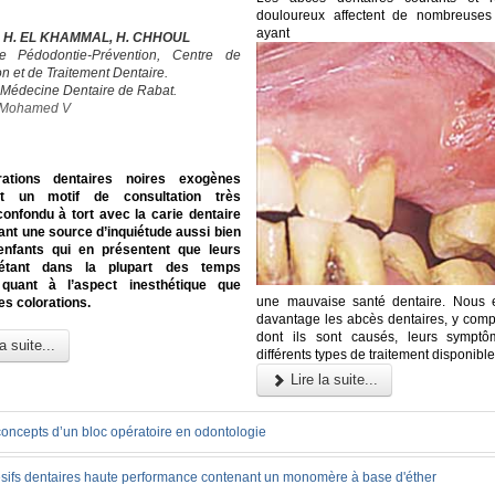
douloureux affectent de nombreuses
ayant
, H. EL KHAMMAL, H. CHHOUL
e Pédodontie-Prévention, Centre de
n et de Traitement Dentaire.
 Médecine Dentaire de Rabat.
é Mohamed V
rations dentaires noires exogènes
ent un motif de consultation très
confondu à tort avec la carie dentaire
ant une source d’inquiétude aussi bien
enfants qui en présentent que leurs
 étant dans la plupart des temps
quant à l’aspect inesthétique que
une mauvaise santé dentaire. Nous 
es colorations.
davantage les abcès dentaires, y compr
dont ils sont causés, leurs symptô
a suite...
différents types de traitement disponible
Lire la suite...
concepts d’un bloc opératoire en odontologie
sifs dentaires haute performance contenant un monomère à base d'éther