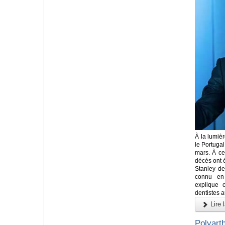
À la lumiè
le Portugal
mars. À ce
décès ont 
Stanley de
connu en 
explique 
dentistes 
Lire l
Polyart