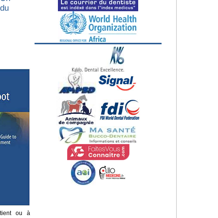
 du
tient ou à