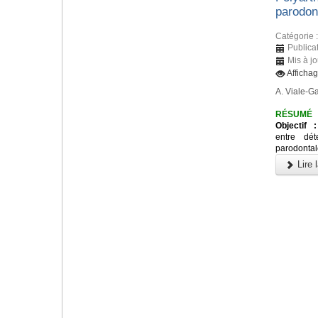
parodon
Catégorie 
Publica
Mis à j
Afficha
A. Viale-Ga
RÉSUMÉ
Objectif :
entre dét
parodontale
Lire l