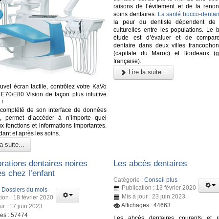
raisons de l’évitement et de la renon
soins dentaires.
La santé bucco-dentai
la peur du dentiste dépendent de d
culturelles entre les populations. Le 
étude est d’évaluer et de comparer
dentaire dans deux villes francopho
(capitale du Maroc) et Bordeaux (g
française).
Lire la suite...
uvel écran tactile, contrôlez votre KaVo
70/E80 Vision de façon plus intuitive
 !
 complété de son interface de données
te, permet d’accéder à n’importe quel
 fonctions et informations importantes.
ant et après les soins.
a suite...
rations dentaires noires
Les abcès dentaires
s chez l’enfant
Catégorie :
Conseil plus
Publication : 13 février 2020
:
Dossiers du mois
Mis à jour : 23 juin 2023
ion : 18 février 2020
Affichages : 44663
ur : 17 juin 2023
ges : 57474
Les abcès dentaires courants et re