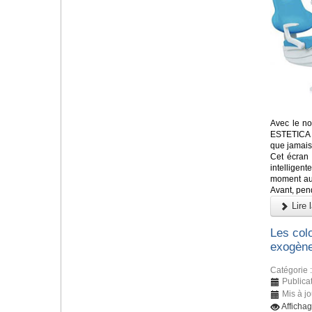
Avec le no
ESTETICA E
que jamais
Cet écran
intelligen
moment aux
Avant, pend
Lire l
Les colo
exogène
Catégorie 
Publicat
Mis à jo
Afficha