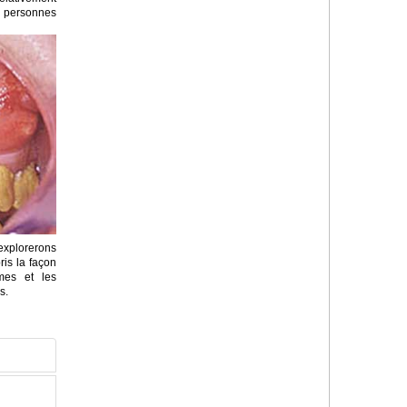
 personnes
explorerons
is la façon
mes et les
s.