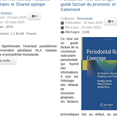
tales et Shared epitope
guide factuel du pronostic et
traitement
:
Abstract
tion : 23 mars 2020
Catégorie :
Nouveauté
our : 23 mars 2020
Publication : 18 mars 2020
ges : 2074
Mis à jour : 18 mars 2020
Affichages : 2148
ronne, J.J. Bonfil - France
Ce livre est
un guide
Appréhender l’éventuel parallélisme
factuel de la
ermination génétique HLA, maladie
couverture
 et polyarthrite rhumatoïde.
radiculaire
parodontale
a suite...
qui fournit
des
informations
à jour sur
l'étiologie
des défauts
de
récession
gingivale,
les facteurs
pronostiques liés au défaut, au pa