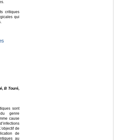
es.
ts critiques
gicales qui
s.
es
é, B Touré,
tiques sont
 du genre
omme cause
infections
’objectif de
lication de
ntiques au