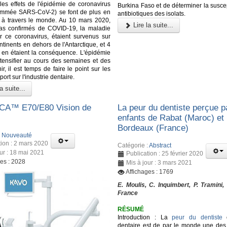
les effets de l'épidémie de coronavirus
Burkina Faso et de déterminer la suscep
ommée SARS-CoV-2) se font de plus en
antibiotiques des isolats.
r à travers le monde. Au 10 mars 2020,
Lire la suite...
as confirmés de COVID-19, la maladie
 ce coronavirus, étaient survenus sur
ntinents en dehors de l'Antarctique, et 4
en étaient la conséquence. L'épidémie
ntensifier au cours des semaines et des
r, il est temps de faire le point sur les
port sur l'industrie dentaire.
a suite...
A™️ E70/E80 Vision de
La peur du dentiste perçue p
enfants de Rabat (Maroc) et
Bordeaux (France)
:
Nouveauté
tion : 2 mars 2020
Catégorie :
Abstract
our : 18 mai 2021
Publication : 25 février 2020
ges : 2028
Mis à jour : 3 mars 2021
Affichages : 1769
E. Moulis, C. Inquimbert, P. Tramini,
France
RÉSUMÉ
Introduction : La
peur du dentiste
o
dentaire est de par le monde une des 