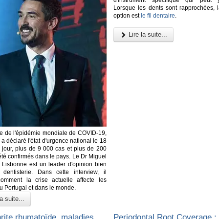
Lorsque les dents sont rapprochées, l
option est
le fil dentaire
.
Lire la suite...
re de l'épidémie mondiale de COVID-19,
 a déclaré l'état d'urgence national le 18
 jour, plus de 9 000 cas et plus de 200
été confirmés dans le pays. Le Dr Miguel
 Lisbonne est un leader d'opinion bien
dentisterie. Dans cette interview, il
comment la crise actuelle affecte les
au Portugal et dans le monde.
a suite...
hrite rhumatoïde, maladies
Periodontal Root Coverage :