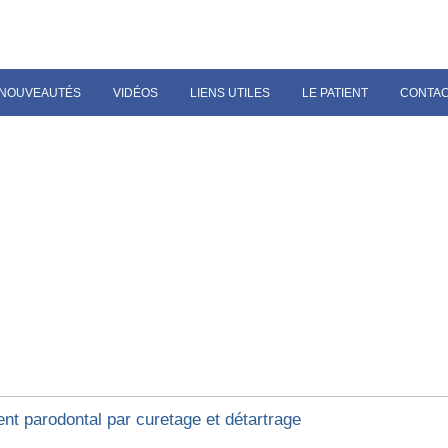
NOUVEAUTÉS
VIDÉOS
LIENS UTILES
LE PATIENT
CONTA
ent parodontal par curetage et détartrage