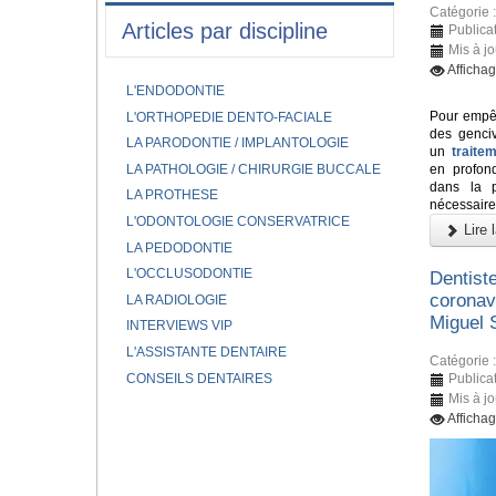
Catégorie 
Articles par discipline
Publicat
Mis à j
Afficha
L'ENDODONTIE
Pour empêc
L'ORTHOPEDIE DENTO-FACIALE
des genci
LA PARODONTIE / IMPLANTOLOGIE
un
traite
LA PATHOLOGIE / CHIRURGIE BUCCALE
en profond
dans la p
LA PROTHESE
nécessaire
L'ODONTOLOGIE CONSERVATRICE
Lire l
LA PEDODONTIE
L'OCCLUSODONTIE
Dentiste
coronav
LA RADIOLOGIE
Miguel 
INTERVIEWS VIP
L'ASSISTANTE DENTAIRE
Catégorie 
CONSEILS DENTAIRES
Publicat
Mis à jo
Afficha