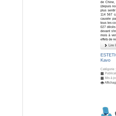
de Chine, 
(depuis n
plus senti
114 567 c
causée par
tous les co
027 décès 
devant s'i
mois à veni
effets de re
Lire l
ESTETIC
Kavo
Catégorie 
Publica
Mis à j
Afficha