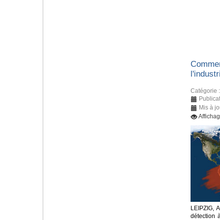
Comment
l'indust
Catégorie 
Publica
Mis à j
Afficha
LEIPZIG, 
détection 