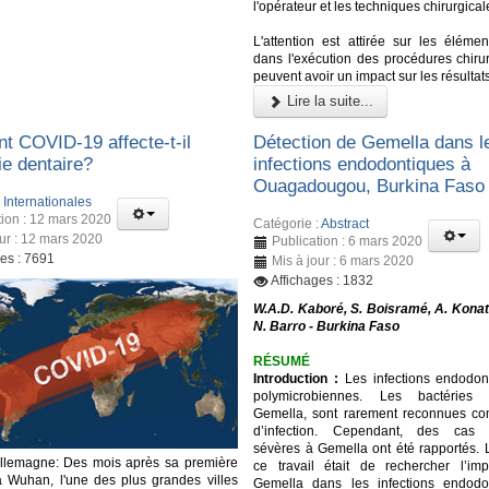
l'opérateur et les techniques chirurgical
L'attention est attirée sur les élémen
dans l'exécution des procédures chirur
peuvent avoir un impact sur les résultat
Lire la suite...
 COVID-19 affecte-t-il
Détection de Gemella dans l
rie dentaire?
infections endodontiques à
Ouagadougou, Burkina Faso
:
Internationales
tion : 12 mars 2020
Catégorie :
Abstract
our : 12 mars 2020
Publication : 6 mars 2020
ges : 7691
Mis à jour : 6 mars 2020
Affichages : 1832
W.A.D. Kaboré, S. Boisramé, A. Konat
N. Barro - Burkina Faso
RÉSUMÉ
Introduction :
Les infections endodon
polymicrobiennes. Les bactéries
Gemella, sont rarement reconnues c
d’infection. Cependant, des cas d’
sévères à Gemella ont été rapportés. L
Allemagne: Des mois après sa première
ce travail était de rechercher l’imp
à Wuhan, l'une des plus grandes villes
Gemella dans les infections endodo