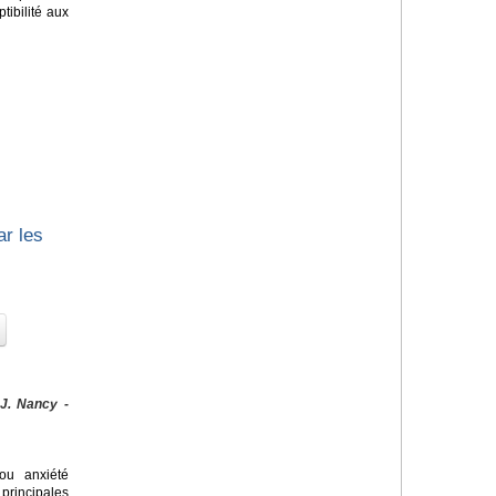
tibilité aux
ar les
 J. Nancy -
u anxiété
principales