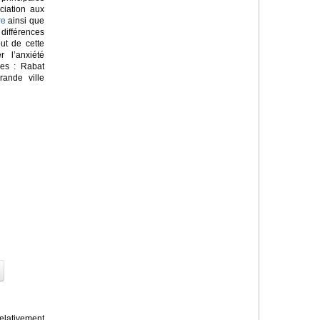
ciation aux
re
ainsi que
ifférences
but de cette
 l’anxiété
nes : Rabat
rande ville
lativement