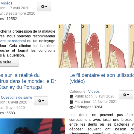
:
Vidéos
ion : 17 avril 2020
our : 8 septembre 2020
ges : 12552
her la progression de la maladie
ves, nous pouvons recommander
ment parodontal
ou un nettoyage
eur. Cela élimine les bactéries
oche et fournit les conditions
s à la guérison.
a suite...
s sur la réalité du
Le fil dentaire et son utilisati
irus dans le monde: le Dr
(vidéo)
Stanley du Portugal
Catégorie :
Vidéos
Publication : 3 avril 2020
:
Questions de santé
Mis à jour : 11 février 2021
ion : 6 avril 2020
Affichages : 3264
ur : 6 avril 2020
ges : 6583
Les dents ne peuvent pas être 
correctement avec juste une brosse
entre les dents où les bactéries v
déposer souvent ont besoin d'
d'instrument spécifique qui peut 