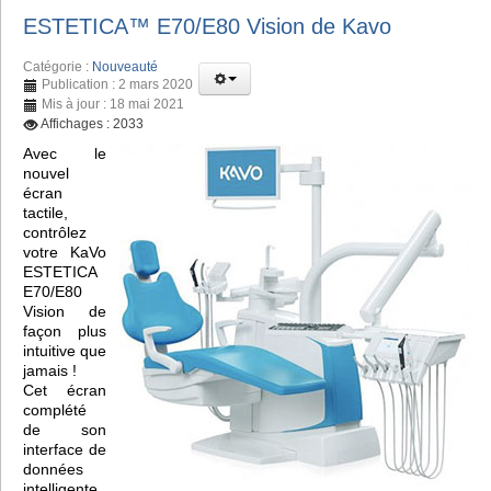
ESTETICA™️ E70/E80 Vision de Kavo
Catégorie :
Nouveauté
Publication : 2 mars 2020
Mis à jour : 18 mai 2021
Affichages : 2033
Avec le
nouvel
écran
tactile,
contrôlez
votre KaVo
ESTETICA
E70/E80
Vision de
façon plus
intuitive que
jamais !
Cet écran
complété
de son
interface de
données
intelligente,