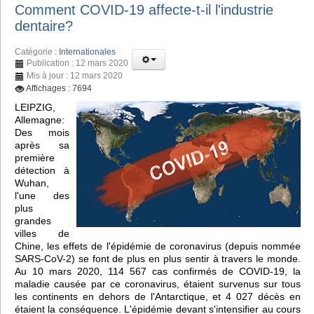
Comment COVID-19 affecte-t-il l'industrie
dentaire?
Catégorie :
Internationales
Publication : 12 mars 2020
Mis à jour : 12 mars 2020
Affichages : 7694
LEIPZIG,
Allemagne:
Des mois
après sa
première
détection à
Wuhan,
l'une des
plus
grandes
villes de
Chine, les effets de l'épidémie de coronavirus (depuis nommée
SARS-CoV-2) se font de plus en plus sentir à travers le monde.
Au 10 mars 2020, 114 567 cas confirmés de COVID-19, la
maladie causée par ce coronavirus, étaient survenus sur tous
les continents en dehors de l'Antarctique, et 4 027 décès en
étaient la conséquence. L'épidémie devant s'intensifier au cours