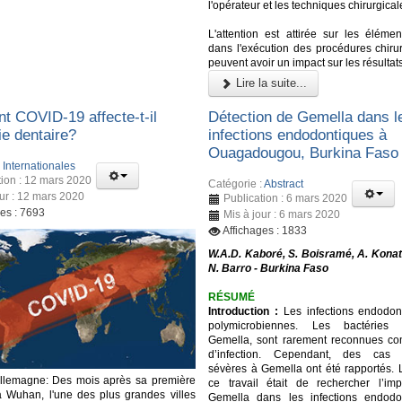
l'opérateur et les techniques chirurgical
L'attention est attirée sur les élémen
dans l'exécution des procédures chirur
peuvent avoir un impact sur les résultat
Lire la suite...
 COVID-19 affecte-t-il
Détection de Gemella dans l
rie dentaire?
infections endodontiques à
Ouagadougou, Burkina Faso
:
Internationales
tion : 12 mars 2020
Catégorie :
Abstract
our : 12 mars 2020
Publication : 6 mars 2020
ges : 7693
Mis à jour : 6 mars 2020
Affichages : 1833
W.A.D. Kaboré, S. Boisramé, A. Konat
N. Barro - Burkina Faso
RÉSUMÉ
Introduction :
Les infections endodon
polymicrobiennes. Les bactéries
Gemella, sont rarement reconnues c
d’infection. Cependant, des cas d’
sévères à Gemella ont été rapportés. L
Allemagne: Des mois après sa première
ce travail était de rechercher l’imp
à Wuhan, l'une des plus grandes villes
Gemella dans les infections endodo