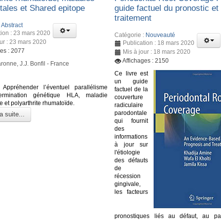
tales et Shared epitope
guide factuel du pronostic et
traitement
:
Abstract
tion : 23 mars 2020
Catégorie :
Nouveauté
our : 23 mars 2020
Publication : 18 mars 2020
ges : 2077
Mis à jour : 18 mars 2020
Affichages : 2150
ronne, J.J. Bonfil - France
Ce livre est
un guide
Appréhender l’éventuel parallélisme
factuel de la
ermination génétique HLA, maladie
couverture
 et polyarthrite rhumatoïde.
radiculaire
parodontale
a suite...
qui fournit
des
informations
à jour sur
l'étiologie
des défauts
de
récession
gingivale,
les facteurs
pronostiques liés au défaut, au pa