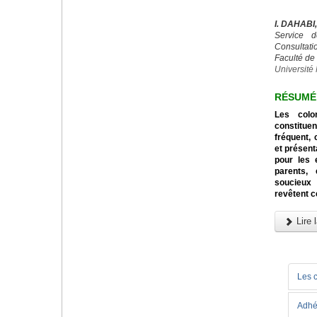
I. DAHABI
Service d
Consultatio
Faculté de
Universit
RÉSUMÉ
Les colo
constitu
fréquent, 
et présent
pour les 
parents,
soucieux 
revêtent c
Lire l
Les 
Adhé