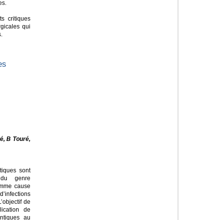
es.
ts critiques
gicales qui
s.
es
é, B Touré,
tiques sont
 du genre
omme cause
infections
’objectif de
lication de
ntiques au