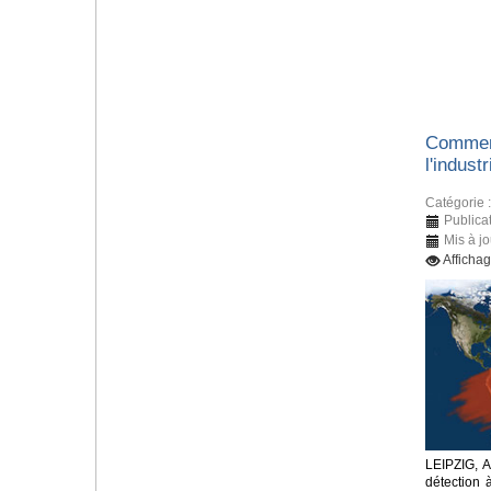
Comment
l'indust
Catégorie 
Publica
Mis à j
Afficha
LEIPZIG, 
détection 