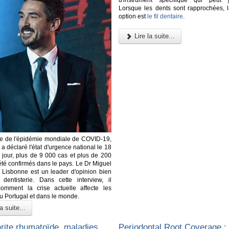
Lorsque les dents sont rapprochées, l
option est
le fil dentaire
.
Lire la suite...
re de l'épidémie mondiale de COVID-19,
 a déclaré l'état d'urgence national le 18
 jour, plus de 9 000 cas et plus de 200
été confirmés dans le pays. Le Dr Miguel
 Lisbonne est un leader d'opinion bien
dentisterie. Dans cette interview, il
comment la crise actuelle affecte les
au Portugal et dans le monde.
a suite...
hrite rhumatoïde, maladies
Periodontal Root Coverage :