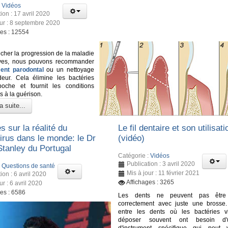
:
Vidéos
ion : 17 avril 2020
our : 8 septembre 2020
ges : 12554
her la progression de la maladie
ves, nous pouvons recommander
ment parodontal
ou un nettoyage
eur. Cela élimine les bactéries
oche et fournit les conditions
s à la guérison.
a suite...
s sur la réalité du
Le fil dentaire et son utilisati
irus dans le monde: le Dr
(vidéo)
Stanley du Portugal
Catégorie :
Vidéos
Publication : 3 avril 2020
:
Questions de santé
Mis à jour : 11 février 2021
ion : 6 avril 2020
Affichages : 3265
ur : 6 avril 2020
ges : 6586
Les dents ne peuvent pas être 
correctement avec juste une brosse
entre les dents où les bactéries v
déposer souvent ont besoin d'
d'instrument spécifique qui peut 