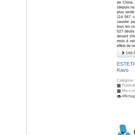
de Chine, 
(depuis n
plus senti
114 567 c
causée par
tous les co
027 décès 
devant s'i
mois à veni
effets de re
Lire l
ESTETIC
Kavo
Catégorie 
Publica
Mis à j
Afficha