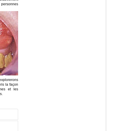
 personnes
explorerons
is la façon
mes et les
s.