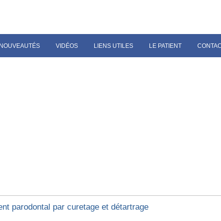
NOUVEAUTÉS
VIDÉOS
LIENS UTILES
LE PATIENT
CONTA
ent parodontal par curetage et détartrage