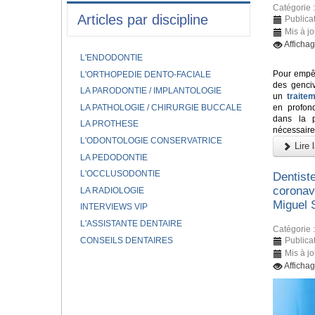
Catégorie 
Articles par discipline
Publicat
Mis à j
Afficha
L'ENDODONTIE
Pour empêc
L'ORTHOPEDIE DENTO-FACIALE
des genci
LA PARODONTIE / IMPLANTOLOGIE
un
traite
LA PATHOLOGIE / CHIRURGIE BUCCALE
en profond
dans la p
LA PROTHESE
nécessaire
L'ODONTOLOGIE CONSERVATRICE
Lire l
LA PEDODONTIE
L'OCCLUSODONTIE
Dentiste
coronav
LA RADIOLOGIE
Miguel 
INTERVIEWS VIP
L'ASSISTANTE DENTAIRE
Catégorie 
CONSEILS DENTAIRES
Publicat
Mis à jo
Afficha