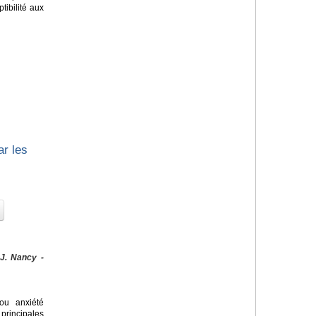
tibilité aux
ar les
 J. Nancy -
u anxiété
principales