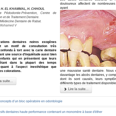
douloureux affectent de nombreuses
ayant
, H. EL KHAMMAL, H. CHHOUL
e Pédodontie-Prévention, Centre de
n et de Traitement Dentaire.
 Médecine Dentaire de Rabat.
é Mohamed V
rations dentaires noires exogènes
ent un motif de consultation très
confondu à tort avec la carie dentaire
ant une source d’inquiétude aussi bien
enfants qui en présentent que leurs
 étant dans la plupart des temps
quant à l’aspect inesthétique que
une mauvaise santé dentaire. Nous 
es colorations.
davantage les abcès dentaires, y compr
dont ils sont causés, leurs symptô
a suite...
différents types de traitement disponible
Lire la suite...
concepts d’un bloc opératoire en odontologie
sifs dentaires haute performance contenant un monomère à base d'éther