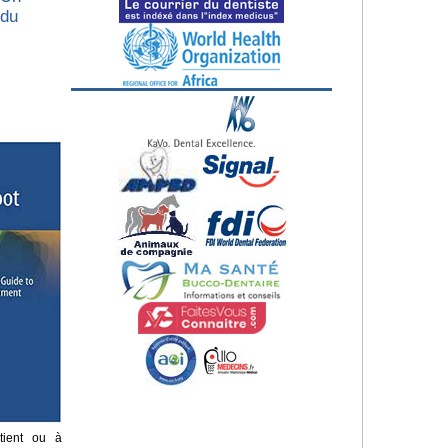
 du
tient ou à