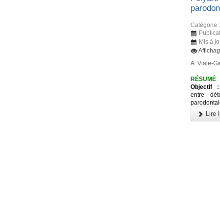
parodon
Catégorie 
Publica
Mis à j
Afficha
A. Viale-Ga
RÉSUMÉ
Objectif :
entre dét
parodontale
Lire l