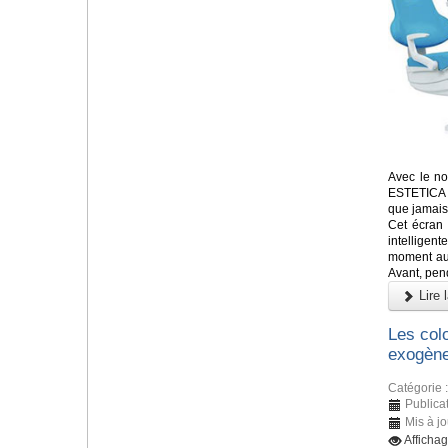
Avec le no
ESTETICA E
que jamais
Cet écran
intelligen
moment aux
Avant, pend
Lire l
Les colo
exogène
Catégorie 
Publicat
Mis à jo
Afficha