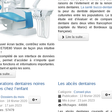
raisons de l’évitement et de la renon
soins dentaires.
La santé bucco-dentai
la peur du dentiste dépendent de d
culturelles entre les populations. Le 
étude est d’évaluer et de comparer
dentaire dans deux villes francopho
(capitale du Maroc) et Bordeaux (g
française).
Lire la suite...
uvel écran tactile, contrôlez votre KaVo
70/E80 Vision de façon plus intuitive
 !
 complété de son interface de données
te, permet d’accéder à n’importe quel
 fonctions et informations importantes.
ant et après les soins.
a suite...
rations dentaires noires
Les abcès dentaires
s chez l’enfant
Catégorie :
Conseil plus
Publication : 13 février 2020
:
Dossiers du mois
Mis à jour : 23 juin 2023
ion : 18 février 2020
Affichages : 44666
ur : 17 juin 2023
ges : 57479
Les abcès dentaires courants et re