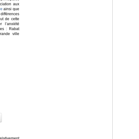
ciation aux
re
ainsi que
ifférences
but de cette
 l’anxiété
nes : Rabat
rande ville
lativement