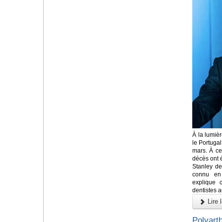
À la lumiè
le Portugal
mars. À ce
décès ont 
Stanley de
connu en 
explique 
dentistes 
Lire l
Polyart