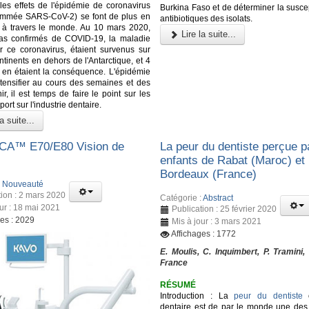
les effets de l'épidémie de coronavirus
Burkina Faso et de déterminer la suscep
ommée SARS-CoV-2) se font de plus en
antibiotiques des isolats.
r à travers le monde. Au 10 mars 2020,
Lire la suite...
as confirmés de COVID-19, la maladie
 ce coronavirus, étaient survenus sur
ntinents en dehors de l'Antarctique, et 4
en étaient la conséquence. L'épidémie
ntensifier au cours des semaines et des
r, il est temps de faire le point sur les
port sur l'industrie dentaire.
a suite...
A™️ E70/E80 Vision de
La peur du dentiste perçue p
enfants de Rabat (Maroc) et
Bordeaux (France)
:
Nouveauté
tion : 2 mars 2020
Catégorie :
Abstract
our : 18 mai 2021
Publication : 25 février 2020
ges : 2029
Mis à jour : 3 mars 2021
Affichages : 1772
E. Moulis, C. Inquimbert, P. Tramini,
France
RÉSUMÉ
Introduction : La
peur du dentiste
o
dentaire est de par le monde une des 