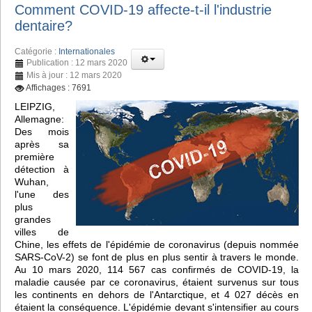
Comment COVID-19 affecte-t-il l'industrie
dentaire?
Catégorie :
Internationales
Publication : 12 mars 2020
Mis à jour : 12 mars 2020
Affichages : 7691
LEIPZIG,
Allemagne:
Des mois
après sa
première
détection à
Wuhan,
l'une des
plus
grandes
villes de
Chine, les effets de l'épidémie de coronavirus (depuis nommée
SARS-CoV-2) se font de plus en plus sentir à travers le monde.
Au 10 mars 2020, 114 567 cas confirmés de COVID-19, la
maladie causée par ce coronavirus, étaient survenus sur tous
les continents en dehors de l'Antarctique, et 4 027 décès en
étaient la conséquence. L'épidémie devant s'intensifier au cours