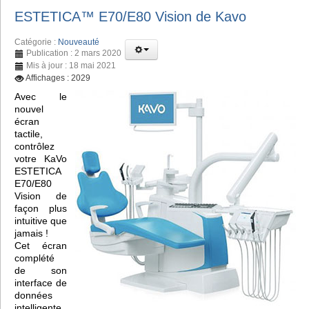
ESTETICA™️ E70/E80 Vision de Kavo
Catégorie :
Nouveauté
Publication : 2 mars 2020
Mis à jour : 18 mai 2021
Affichages : 2029
Avec le
nouvel
écran
tactile,
contrôlez
votre KaVo
ESTETICA
E70/E80
Vision de
façon plus
intuitive que
jamais !
Cet écran
complété
de son
interface de
données
intelligente,