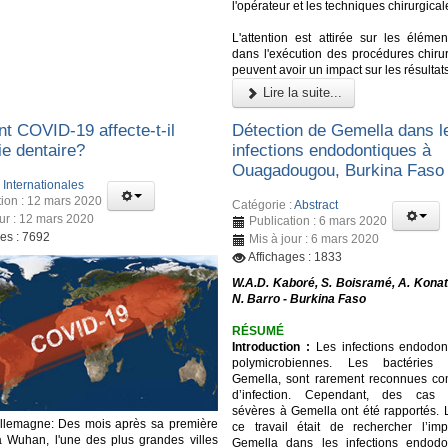
l'opérateur et les techniques chirurgical
L'attention est attirée sur les élémen
dans l'exécution des procédures chirur
peuvent avoir un impact sur les résultat
Lire la suite...
 COVID-19 affecte-t-il
Détection de Gemella dans l
rie dentaire?
infections endodontiques à
Ouagadougou, Burkina Faso
:
Internationales
tion : 12 mars 2020
Catégorie :
Abstract
our : 12 mars 2020
Publication : 6 mars 2020
ges : 7692
Mis à jour : 6 mars 2020
Affichages : 1833
W.A.D. Kaboré, S. Boisramé, A. Konat
N. Barro - Burkina Faso
RÉSUMÉ
Introduction :
Les infections endodon
polymicrobiennes. Les bactéries
Gemella, sont rarement reconnues c
d’infection. Cependant, des cas d’
sévères à Gemella ont été rapportés. L
Allemagne: Des mois après sa première
ce travail était de rechercher l’imp
à Wuhan, l'une des plus grandes villes
Gemella dans les infections endodo