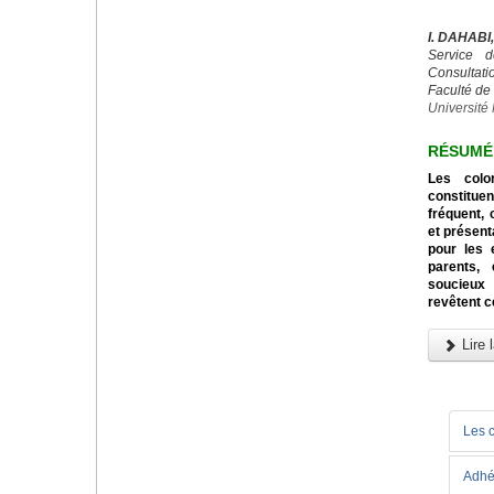
I. DAHABI
Service d
Consultatio
Faculté de
Universit
RÉSUMÉ
Les colo
constitu
fréquent, 
et présent
pour les 
parents,
soucieux 
revêtent c
Lire l
Les 
Adhé