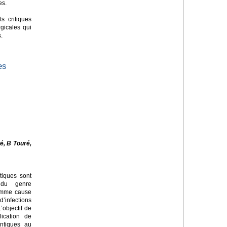
es.
ts critiques
gicales qui
s.
es
é, B Touré,
tiques sont
 du genre
omme cause
infections
’objectif de
lication de
ntiques au