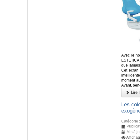
Avec le no
ESTETICA E
que jamais
Cet écran
intelligen
moment aux
Avant, pend
Lire l
Les colo
exogène
Catégorie 
Publicat
Mis à jo
Afficha