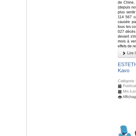
de Chine, 
(depuis n
plus senti
114 567 c
causée par
tous les co
027 décès 
devant s'i
mois à veni
effets de re
Lire l
ESTETIC
Kavo
Catégorie 
Publica
Mis à j
Afficha