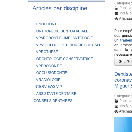
Catégorie 
Articles par discipline
Publicat
Mis à j
Afficha
L'ENDODONTIE
Pour empêc
L'ORTHOPEDIE DENTO-FACIALE
des genci
LA PARODONTIE / IMPLANTOLOGIE
un
traite
LA PATHOLOGIE / CHIRURGIE BUCCALE
en profond
dans la p
LA PROTHESE
nécessaire
L'ODONTOLOGIE CONSERVATRICE
Lire l
LA PEDODONTIE
L'OCCLUSODONTIE
Dentiste
coronav
LA RADIOLOGIE
Miguel 
INTERVIEWS VIP
L'ASSISTANTE DENTAIRE
Catégorie 
CONSEILS DENTAIRES
Publicat
Mis à jo
Afficha