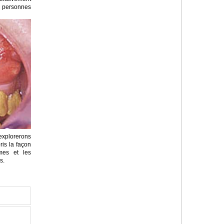
 personnes
explorerons
is la façon
mes et les
s.