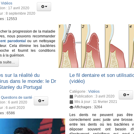
:
Vidéos
ion : 17 avril 2020
our : 8 septembre 2020
ges : 12553
her la progression de la maladie
ves, nous pouvons recommander
ment parodontal
ou un nettoyage
eur. Cela élimine les bactéries
oche et fournit les conditions
s à la guérison.
a suite...
s sur la réalité du
Le fil dentaire et son utilisati
irus dans le monde: le Dr
(vidéo)
Stanley du Portugal
Catégorie :
Vidéos
Publication : 3 avril 2020
:
Questions de santé
Mis à jour : 11 février 2021
ion : 6 avril 2020
Affichages : 3264
ur : 6 avril 2020
ges : 6586
Les dents ne peuvent pas être 
correctement avec juste une brosse
entre les dents où les bactéries v
déposer souvent ont besoin d'
d'instrument spécifique qui peut 