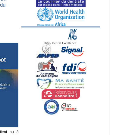
 du
tient ou à