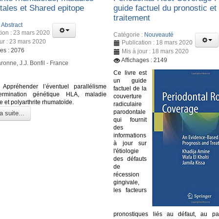
tales et Shared epitope
guide factuel du pronostic et
traitement
:
Abstract
tion : 23 mars 2020
Catégorie :
Nouveauté
our : 23 mars 2020
Publication : 18 mars 2020
ges : 2076
Mis à jour : 18 mars 2020
Affichages : 2149
ronne, J.J. Bonfil - France
Ce livre est
un guide
Appréhender l’éventuel parallélisme
factuel de la
ermination génétique HLA, maladie
couverture
 et polyarthrite rhumatoïde.
radiculaire
parodontale
a suite...
qui fournit
des
informations
à jour sur
l'étiologie
des défauts
de
récession
gingivale,
les facteurs
pronostiques liés au défaut, au pa