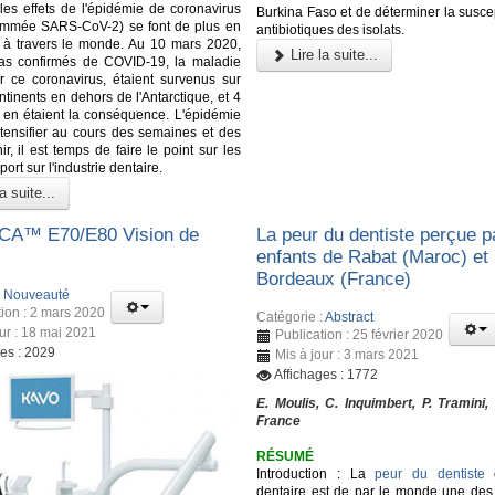
les effets de l'épidémie de coronavirus
Burkina Faso et de déterminer la suscep
ommée SARS-CoV-2) se font de plus en
antibiotiques des isolats.
r à travers le monde. Au 10 mars 2020,
Lire la suite...
as confirmés de COVID-19, la maladie
 ce coronavirus, étaient survenus sur
ntinents en dehors de l'Antarctique, et 4
en étaient la conséquence. L'épidémie
ntensifier au cours des semaines et des
r, il est temps de faire le point sur les
port sur l'industrie dentaire.
a suite...
A™️ E70/E80 Vision de
La peur du dentiste perçue p
enfants de Rabat (Maroc) et
Bordeaux (France)
:
Nouveauté
tion : 2 mars 2020
Catégorie :
Abstract
our : 18 mai 2021
Publication : 25 février 2020
ges : 2029
Mis à jour : 3 mars 2021
Affichages : 1772
E. Moulis, C. Inquimbert, P. Tramini,
France
RÉSUMÉ
Introduction : La
peur du dentiste
o
dentaire est de par le monde une des 