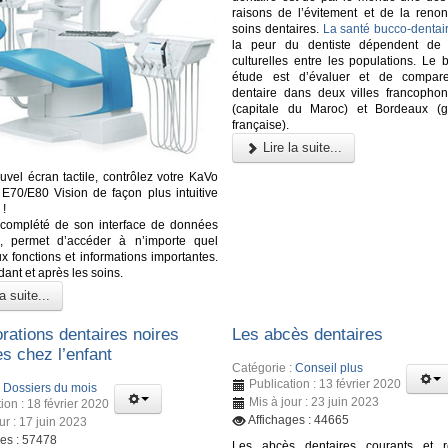
raisons de l’évitement et de la renon
soins dentaires.
La santé bucco-dentai
la peur du dentiste dépendent de d
culturelles entre les populations. Le 
étude est d’évaluer et de comparer
dentaire dans deux villes francopho
(capitale du Maroc) et Bordeaux (g
française).
Lire la suite...
uvel écran tactile, contrôlez votre KaVo
70/E80 Vision de façon plus intuitive
 !
 complété de son interface de données
te, permet d’accéder à n’importe quel
 fonctions et informations importantes.
ant et après les soins.
a suite...
rations dentaires noires
Les abcès dentaires
s chez l’enfant
Catégorie :
Conseil plus
Publication : 13 février 2020
:
Dossiers du mois
Mis à jour : 23 juin 2023
ion : 18 février 2020
Affichages : 44665
ur : 17 juin 2023
ges : 57478
Les abcès dentaires courants et re