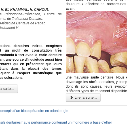
douloureux affectent de nombreuses
ayant
, H. EL KHAMMAL, H. CHHOUL
e Pédodontie-Prévention, Centre de
n et de Traitement Dentaire.
 Médecine Dentaire de Rabat.
é Mohamed V
rations dentaires noires exogènes
ent un motif de consultation très
confondu à tort avec la carie dentaire
ant une source d’inquiétude aussi bien
enfants qui en présentent que leurs
 étant dans la plupart des temps
quant à l’aspect inesthétique que
une mauvaise santé dentaire. Nous 
es colorations.
davantage les abcès dentaires, y compr
dont ils sont causés, leurs symptô
a suite...
différents types de traitement disponible
Lire la suite...
concepts d’un bloc opératoire en odontologie
sifs dentaires haute performance contenant un monomère à base d'éther