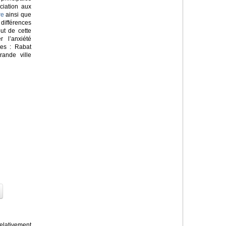
ciation aux
re
ainsi que
ifférences
but de cette
 l’anxiété
nes : Rabat
rande ville
lativement