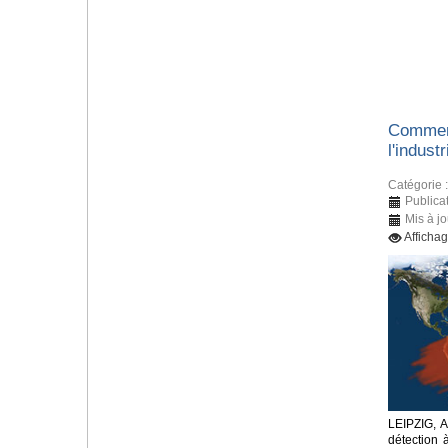
Comment
l'indust
Catégorie 
Publica
Mis à j
Afficha
LEIPZIG, 
détection 