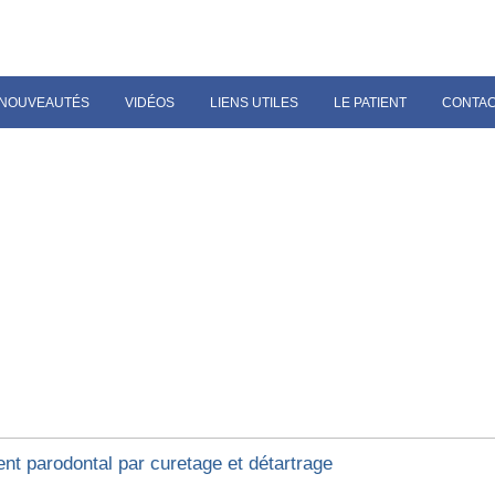
NOUVEAUTÉS
VIDÉOS
LIENS UTILES
LE PATIENT
CONTA
ent parodontal par curetage et détartrage