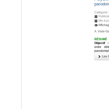
parodon
Catégorie 
Publica
Mis à j
Afficha
A. Viale-Ga
RÉSUMÉ
Objectif :
entre dét
parodontale
Lire l