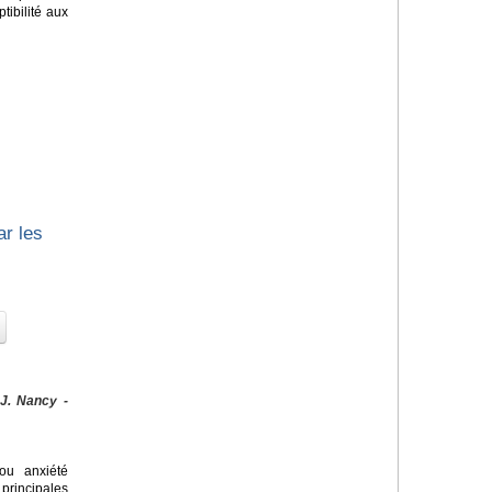
tibilité aux
ar les
 J. Nancy -
u anxiété
principales