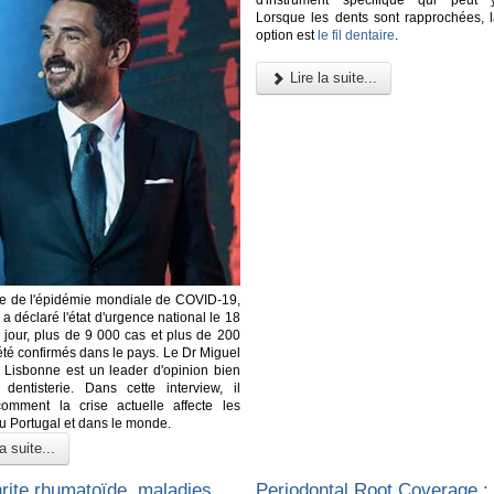
Lorsque les dents sont rapprochées, l
option est
le fil dentaire
.
Lire la suite...
re de l'épidémie mondiale de COVID-19,
 a déclaré l'état d'urgence national le 18
 jour, plus de 9 000 cas et plus de 200
été confirmés dans le pays. Le Dr Miguel
 Lisbonne est un leader d'opinion bien
dentisterie. Dans cette interview, il
comment la crise actuelle affecte les
au Portugal et dans le monde.
a suite...
hrite rhumatoïde, maladies
Periodontal Root Coverage :