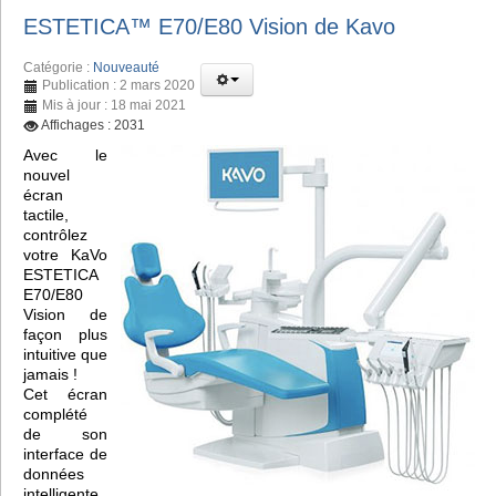
ESTETICA™️ E70/E80 Vision de Kavo
Catégorie :
Nouveauté
Publication : 2 mars 2020
Mis à jour : 18 mai 2021
Affichages : 2031
Avec le
nouvel
écran
tactile,
contrôlez
votre KaVo
ESTETICA
E70/E80
Vision de
façon plus
intuitive que
jamais !
Cet écran
complété
de son
interface de
données
intelligente,