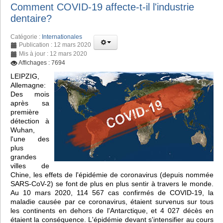
Comment COVID-19 affecte-t-il l'industrie
dentaire?
Catégorie :
Internationales
Publication : 12 mars 2020
Mis à jour : 12 mars 2020
Affichages : 7694
LEIPZIG,
Allemagne:
Des mois
après sa
première
détection à
Wuhan,
l'une des
plus
grandes
villes de
Chine, les effets de l'épidémie de coronavirus (depuis nommée
SARS-CoV-2) se font de plus en plus sentir à travers le monde.
Au 10 mars 2020, 114 567 cas confirmés de COVID-19, la
maladie causée par ce coronavirus, étaient survenus sur tous
les continents en dehors de l'Antarctique, et 4 027 décès en
étaient la conséquence. L'épidémie devant s'intensifier au cours