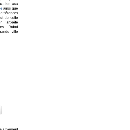
ciation aux
re
ainsi que
ifférences
but de cette
 l’anxiété
nes : Rabat
rande ville
lativement