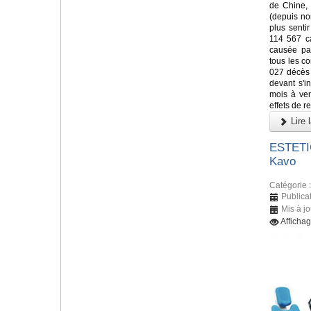
de Chine, 
(depuis n
plus senti
114 567 c
causée par
tous les co
027 décès 
devant s'i
mois à veni
effets de re
Lire l
ESTETIC
Kavo
Catégorie 
Publica
Mis à j
Afficha