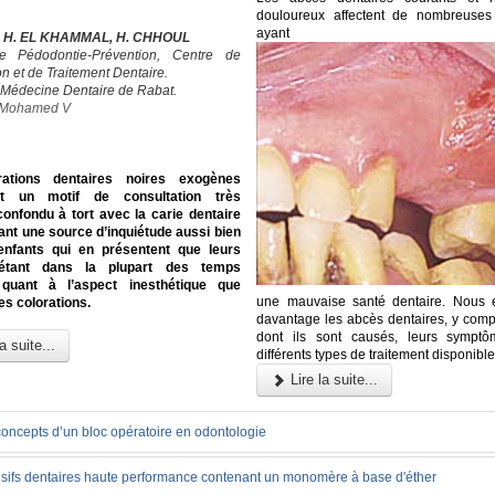
douloureux affectent de nombreuses
ayant
, H. EL KHAMMAL, H. CHHOUL
e Pédodontie-Prévention, Centre de
n et de Traitement Dentaire.
 Médecine Dentaire de Rabat.
é Mohamed V
rations dentaires noires exogènes
ent un motif de consultation très
confondu à tort avec la carie dentaire
ant une source d’inquiétude aussi bien
enfants qui en présentent que leurs
 étant dans la plupart des temps
quant à l’aspect inesthétique que
une mauvaise santé dentaire. Nous 
es colorations.
davantage les abcès dentaires, y compr
dont ils sont causés, leurs symptô
a suite...
différents types de traitement disponible
Lire la suite...
concepts d’un bloc opératoire en odontologie
sifs dentaires haute performance contenant un monomère à base d'éther