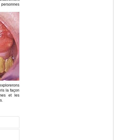
 personnes
explorerons
is la façon
mes et les
s.