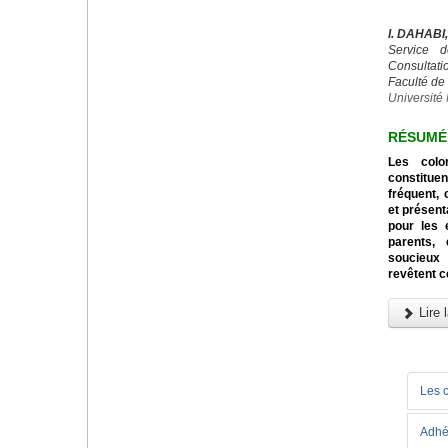
I. DAHABI
Service d
Consultatio
Faculté de
Universit
RÉSUMÉ
Les colo
constitu
fréquent, 
et présent
pour les 
parents,
soucieux 
revêtent c
Lire l
Les 
Adhé