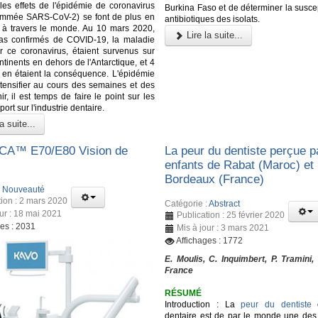
les effets de l'épidémie de coronavirus
Burkina Faso et de déterminer la suscep
ommée SARS-CoV-2) se font de plus en
antibiotiques des isolats.
r à travers le monde. Au 10 mars 2020,
Lire la suite...
as confirmés de COVID-19, la maladie
 ce coronavirus, étaient survenus sur
ntinents en dehors de l'Antarctique, et 4
en étaient la conséquence. L'épidémie
ntensifier au cours des semaines et des
r, il est temps de faire le point sur les
port sur l'industrie dentaire.
a suite...
A™️ E70/E80 Vision de
La peur du dentiste perçue p
enfants de Rabat (Maroc) et
Bordeaux (France)
:
Nouveauté
tion : 2 mars 2020
Catégorie :
Abstract
our : 18 mai 2021
Publication : 25 février 2020
ges : 2031
Mis à jour : 3 mars 2021
Affichages : 1772
E. Moulis, C. Inquimbert, P. Tramini,
France
RÉSUMÉ
Introduction : La
peur du dentiste
o
dentaire est de par le monde une des 