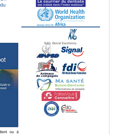
 du
tient ou à