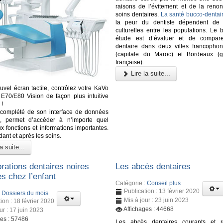
raisons de l’évitement et de la renon
soins dentaires.
La santé bucco-dentai
la peur du dentiste dépendent de d
culturelles entre les populations. Le 
étude est d’évaluer et de comparer
dentaire dans deux villes francopho
(capitale du Maroc) et Bordeaux (g
française).
Lire la suite...
uvel écran tactile, contrôlez votre KaVo
70/E80 Vision de façon plus intuitive
 !
 complété de son interface de données
te, permet d’accéder à n’importe quel
 fonctions et informations importantes.
ant et après les soins.
a suite...
rations dentaires noires
Les abcès dentaires
s chez l’enfant
Catégorie :
Conseil plus
Publication : 13 février 2020
:
Dossiers du mois
Mis à jour : 23 juin 2023
ion : 18 février 2020
Affichages : 44668
ur : 17 juin 2023
ges : 57486
Les abcès dentaires courants et re