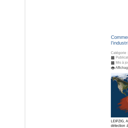
Comment
l'indust
Catégorie 
Publica
Mis à j
Afficha
LEIPZIG, 
détection 