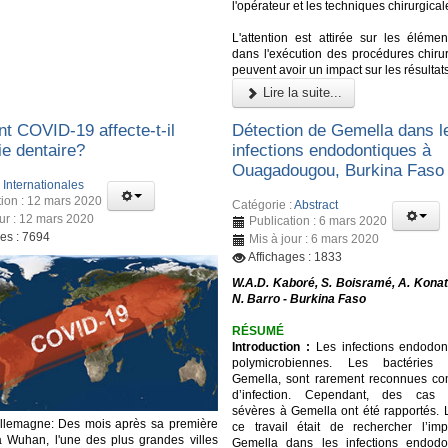
l'opérateur et les techniques chirurgical
L'attention est attirée sur les élémen
dans l'exécution des procédures chirur
peuvent avoir un impact sur les résultat
Lire la suite...
 COVID-19 affecte-t-il
Détection de Gemella dans l
rie dentaire?
infections endodontiques à
Ouagadougou, Burkina Faso
:
Internationales
tion : 12 mars 2020
Catégorie :
Abstract
our : 12 mars 2020
Publication : 6 mars 2020
ges : 7694
Mis à jour : 6 mars 2020
Affichages : 1833
W.A.D. Kaboré, S. Boisramé, A. Konat
N. Barro - Burkina Faso
RÉSUMÉ
Introduction :
Les infections endodon
polymicrobiennes. Les bactéries
Gemella, sont rarement reconnues c
d’infection. Cependant, des cas d’
sévères à Gemella ont été rapportés. L
Allemagne: Des mois après sa première
ce travail était de rechercher l’imp
à Wuhan, l'une des plus grandes villes
Gemella dans les infections endodo