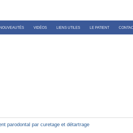
NOUVEAUTÉS
VIDÉOS
LIENS UTILES
LE PATIENT
CONTA
ent parodontal par curetage et détartrage