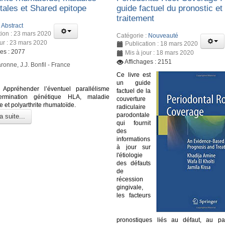
tales et Shared epitope
guide factuel du pronostic et
traitement
:
Abstract
tion : 23 mars 2020
Catégorie :
Nouveauté
our : 23 mars 2020
Publication : 18 mars 2020
ges : 2077
Mis à jour : 18 mars 2020
Affichages : 2151
ronne, J.J. Bonfil - France
Ce livre est
un guide
Appréhender l’éventuel parallélisme
factuel de la
ermination génétique HLA, maladie
couverture
 et polyarthrite rhumatoïde.
radiculaire
parodontale
a suite...
qui fournit
des
informations
à jour sur
l'étiologie
des défauts
de
récession
gingivale,
les facteurs
pronostiques liés au défaut, au pa