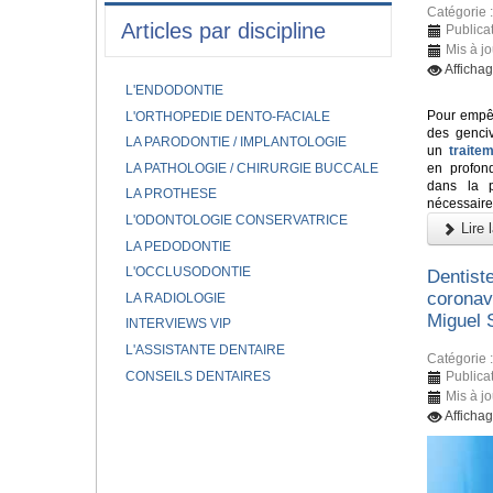
Catégorie 
Articles par discipline
Publicat
Mis à j
Afficha
L'ENDODONTIE
Pour empêc
L'ORTHOPEDIE DENTO-FACIALE
des genci
LA PARODONTIE / IMPLANTOLOGIE
un
traite
LA PATHOLOGIE / CHIRURGIE BUCCALE
en profond
dans la p
LA PROTHESE
nécessaire
L'ODONTOLOGIE CONSERVATRICE
Lire l
LA PEDODONTIE
L'OCCLUSODONTIE
Dentiste
coronav
LA RADIOLOGIE
Miguel 
INTERVIEWS VIP
L'ASSISTANTE DENTAIRE
Catégorie 
CONSEILS DENTAIRES
Publicat
Mis à jo
Afficha