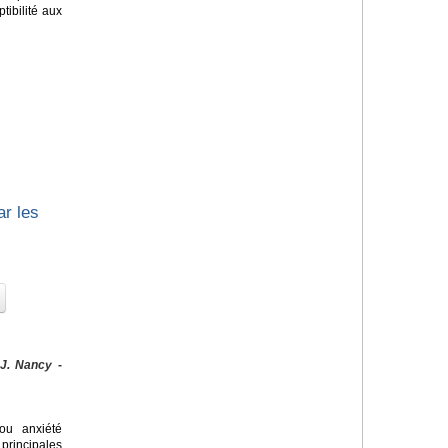
tibilité aux
ar les
 J. Nancy -
u anxiété
principales