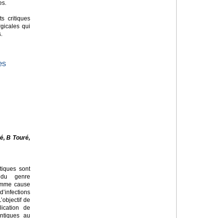
es.
ts critiques
gicales qui
s.
es
é, B Touré,
tiques sont
 du genre
omme cause
infections
’objectif de
lication de
ntiques au