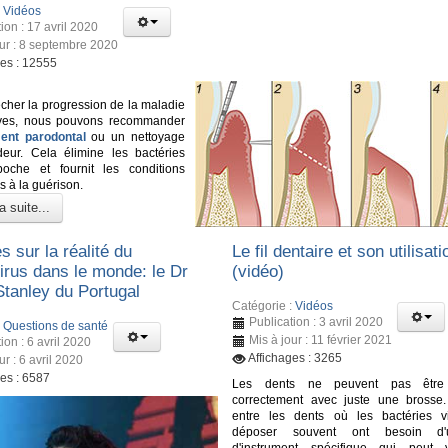
:
Vidéos
ion : 17 avril 2020
our : 8 septembre 2020
ges : 12555
her la progression de la maladie
ves, nous pouvons recommander
ment parodontal
ou un nettoyage
eur. Cela élimine les bactéries
oche et fournit les conditions
s à la guérison.
a suite...
s sur la réalité du
Le fil dentaire et son utilisati
irus dans le monde: le Dr
(vidéo)
Stanley du Portugal
Catégorie :
Vidéos
Publication : 3 avril 2020
:
Questions de santé
Mis à jour : 11 février 2021
ion : 6 avril 2020
Affichages : 3265
ur : 6 avril 2020
ges : 6587
Les dents ne peuvent pas être 
correctement avec juste une brosse
entre les dents où les bactéries v
déposer souvent ont besoin d'
d'instrument spécifique qui peut 