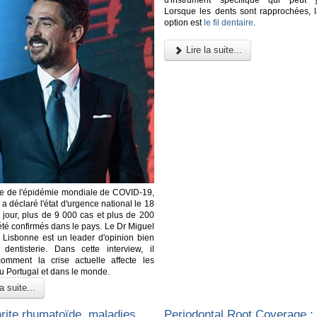
Lorsque les dents sont rapprochées, l
option est
le fil dentaire
.
Lire la suite...
re de l'épidémie mondiale de COVID-19,
 a déclaré l'état d'urgence national le 18
 jour, plus de 9 000 cas et plus de 200
été confirmés dans le pays. Le Dr Miguel
 Lisbonne est un leader d'opinion bien
dentisterie. Dans cette interview, il
comment la crise actuelle affecte les
au Portugal et dans le monde.
a suite...
hrite rhumatoïde, maladies
Periodontal Root Coverage :