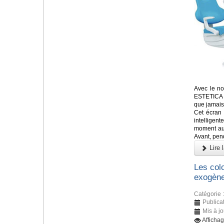
Avec le no
ESTETICA E
que jamais
Cet écran
intelligen
moment aux
Avant, pend
Lire l
Les colo
exogène
Catégorie 
Publicat
Mis à jo
Afficha