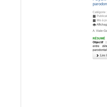
parodon
Catégorie 
Publica
Mis à j
Afficha
A. Viale-Ga
RÉSUMÉ
Objectif :
entre dét
parodontale
Lire l