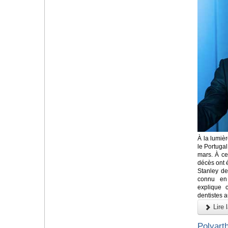
À la lumiè
le Portugal
mars. À ce
décès ont 
Stanley de
connu en 
explique 
dentistes 
Lire l
Polyart