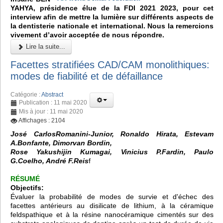
YAHYA, présidence élue de la FDI 2021 2023, pour cet
interview afin de mettre la lumière sur différents aspects de
la dentisterie nationale et international. Nous la remercions
vivement d’avoir acceptée de nous répondre.
Lire la suite...
Facettes stratifiées CAD/CAM monolithiques:
modes de fiabilité et de défaillance
Catégorie :
Abstract
Publication : 11 mai 2020
Mis à jour : 11 mai 2020
Affichages : 2104
José CarlosRomanini-Junior, Ronaldo Hirata, Estevam
A.Bonfante, Dimorvan Bordin,
Rose Yakushijin Kumagai, Vinicius P.Fardin, Paulo
G.Coelho, André F.Reis
f
RÉSUMÉ
Objectifs:
Évaluer la probabilité de modes de survie et d'échec des
facettes antérieurs au disilicate de lithium, à la céramique
feldspathique et à la résine nanocéramique cimentés sur des