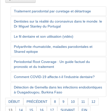
Traitement parodontal par curetage et détartrage
Dentistes sur la réalité du coronavirus dans le monde: le
Dr Miguel Stanley du Portugal
Le fil dentaire et son utilisation (vidéo)
Polyarthrite rhumatoïde, maladies parodontales et
Shared epitope
Periodontal Root Coverage : Un guide factuel du
pronostic et du traitement
Comment COVID-19 affecte-t-il l'industrie dentaire?
Détection de Gemella dans les infections endodontiques
à Ouagadougou, Burkina Faso
DÉBUT
PRÉCÉDENT
8
9
10
11
12
13
14
15
16
17
SUIVANT
FIN