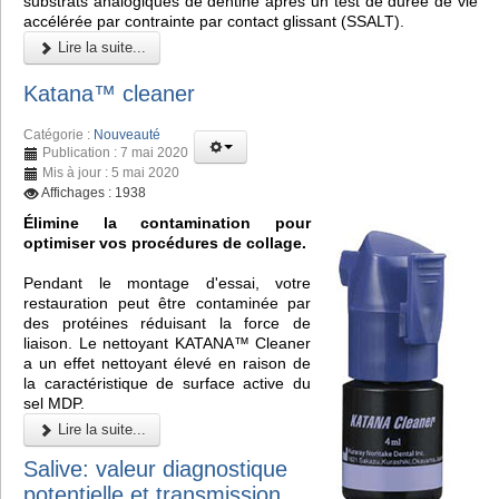
substrats analogiques de dentine après un test de durée de vie
accélérée par contrainte par contact glissant (SSALT).
Lire la suite...
Katana™ cleaner
Catégorie :
Nouveauté
Publication : 7 mai 2020
Mis à jour : 5 mai 2020
Affichages : 1938
Élimine la contamination pour
optimiser vos procédures de collage.
Pendant le montage d'essai, votre
restauration peut être contaminée par
des protéines réduisant la force de
liaison. Le nettoyant KATANA™ Cleaner
a un effet nettoyant élevé en raison de
la caractéristique de surface active du
sel MDP.
Lire la suite...
Salive: valeur diagnostique
potentielle et transmission