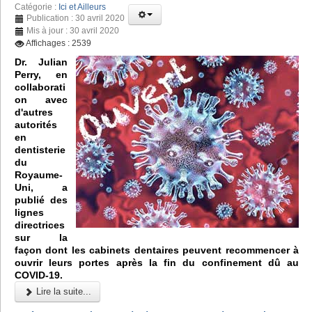
Catégorie :
Ici et Ailleurs
Publication : 30 avril 2020
Mis à jour : 30 avril 2020
Affichages : 2539
Dr. Julian
Perry, en
collaborati
on avec
d'autres
autorités
en
dentisterie
du
Royaume-
Uni, a
publié des
lignes
directrices
sur la
façon dont les cabinets dentaires peuvent recommencer à
ouvrir leurs portes après la fin du confinement dû au
COVID-19.
Lire la suite...