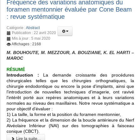
Fréquence des variations anatomiques du
foramen mentonnier évaluée par Cone Beam
: revue systématique
Catégorie :
Abstract
Publication : 22 avril 2020
Mis à jour : 5 mai 2020
Affichages : 2168
M. BOUHOUTE, M. MEZZOUR, A. BOUZIANE, K. EL HARTI –
MAROC
RÉSUMÉ
Introduction :
La demande croissante des procédures
chirurgicales telles que les chirurgies orthognatiques, la
chirurgie endodontique ou encore la pose d'implants, ainsi que
l'introduction de nouvelles techniques d'imagerie, ont ravivé
l'intérêt porté aux repères anatomiques et à leurs variations
normales au niveau des maxillaires. Notre revue systématique a
pour objectif d'évaluer :
1) La taille, la forme et la position du foramen mentonnier,
2) La fréquence et la dimension de la boucle antérieure du Nerf
Alvéolaire Inférieur (NAI) sur des tomographies à faisceau
conique (CBCT).
Lire la suite...