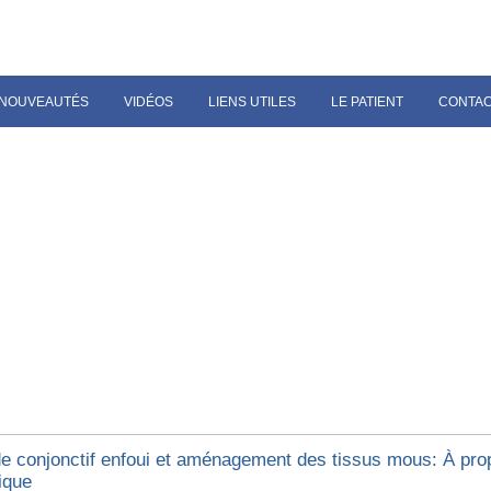
NOUVEAUTÉS
VIDÉOS
LIENS UTILES
LE PATIENT
CONTA
de conjonctif enfoui et aménagement des tissus mous: À pro
ique