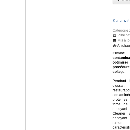
Katana
Catégorie 
Publica
Mis à jo
Afficha
Élim
contamin
optimi
procéd
collage.
Pendant 
d'essa
restaurati
contamin
protéines 
force de 
nettoya
Cleaner 
nettoyan
raiso
caractér