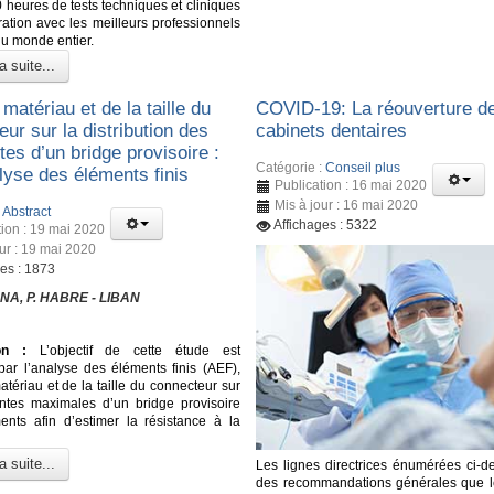
 heures de tests techniques et cliniques
ration avec les meilleurs professionnels
du monde entier.
a suite...
 matériau et de la taille du
COVID-19: La réouverture d
ur sur la distribution des
cabinets dentaires
tes d’un bridge provisoire :
Catégorie :
Conseil plus
lyse des éléments finis
Publication : 16 mai 2020
Mis à jour : 16 mai 2020
:
Abstract
Affichages : 5322
tion : 19 mai 2020
our : 19 mai 2020
ges : 1873
NA, P. HABRE - LIBAN
on :
L’objectif de cette étude est
 par l’analyse des éléments finis (AEF),
matériau et de la taille du connecteur sur
intes maximales d’un bridge provisoire
nts afin d’estimer la résistance à la
a suite...
Les lignes directrices énumérées ci-d
des recommandations générales que l