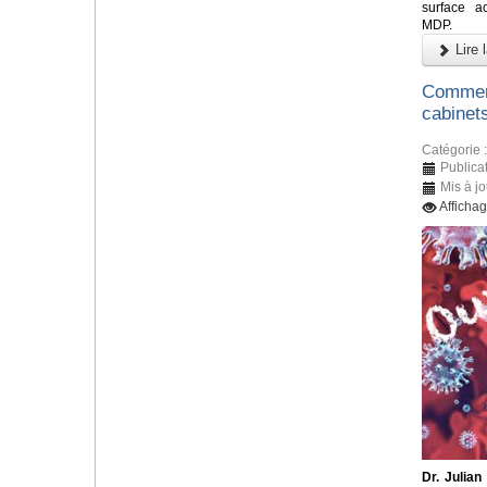
surface a
MDP.
Lire l
Comment
cabinet
Catégorie 
Publicat
Mis à jo
Afficha
Dr. Julian