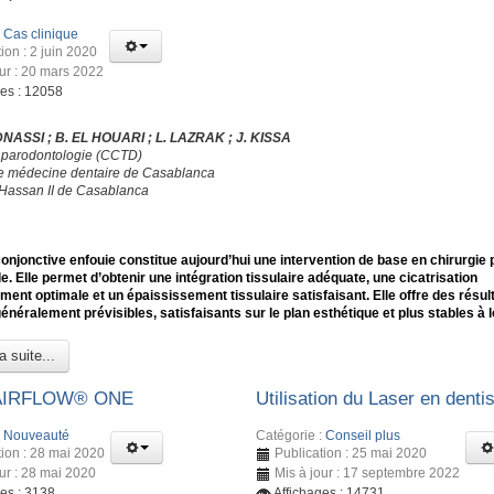
:
Cas clinique
ion : 2 juin 2020
our : 20 mars 2022
ges : 12058
DNASSI ; B. EL HOUARI ; L. LAZRAK ; J. KISSA
 parodontologie (CCTD)
e médecine dentaire de Casablanca
 Hassan II de Casablanca
conjonctive enfouie constitue aujourd’hui une intervention de base en chirurgie 
e. Elle permet d’obtenir une intégration tissulaire adéquate, une cicatrisation
ment optimale et un épaississement tissulaire satisfaisant. Elle offre des résul
généralement prévisibles, satisfaisants sur le plan esthétique et plus stables à 
a suite...
 AIRFLOW® ONE
Utilisation du Laser en dentis
:
Nouveauté
Catégorie :
Conseil plus
tion : 28 mai 2020
Publication : 25 mai 2020
our : 28 mai 2020
Mis à jour : 17 septembre 2022
ges : 3138
Affichages : 14731