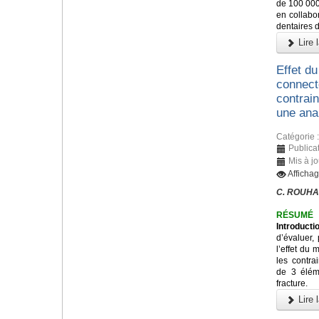
de 100 000
en collabo
dentaires 
Lire l
Effet du
connecte
contrain
une ana
Catégorie 
Publica
Mis à j
Afficha
C. ROUHA
RÉSUMÉ
Introducti
d’évaluer,
l’effet du 
les contra
de 3 éléme
fracture.
Lire l