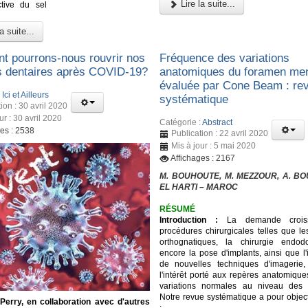
Lire la suite...
ctive du sel
a suite...
 pourrons-nous rouvrir nos
Fréquence des variations
s dentaires après COVID-19?
anatomiques du foramen men
évaluée par Cone Beam : re
:
Ici et Ailleurs
systématique
ion : 30 avril 2020
ur : 30 avril 2020
Catégorie :
Abstract
ges : 2538
Publication : 22 avril 2020
Mis à jour : 5 mai 2020
Affichages : 2167
M. BOUHOUTE, M. MEZZOUR, A. BOU
EL HARTI – MAROC
RÉSUMÉ
Introduction :
La demande crois
procédures chirurgicales telles que le
orthognatiques, la chirurgie endod
encore la pose d'implants, ainsi que l'
de nouvelles techniques d'imagerie,
l'intérêt porté aux repères anatomique
variations normales au niveau des m
Notre revue systématique a pour object
 Perry, en collaboration avec d'autres