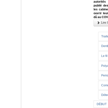
autorités
publié des
les cabin
ouvrir leu
dû au COV
Lire l
Trait
Denti
Le fi
Poly
Perio
Comme
Déte
DÉBUT