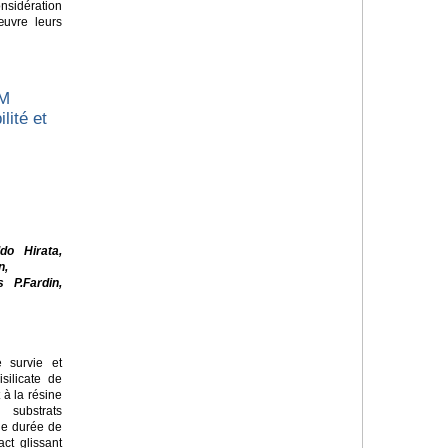
sidération
œuvre leurs
AM
lité et
do Hirata,
n,
 P.Fardin,
 survie et
silicate de
 à la résine
substrats
de durée de
ct glissant