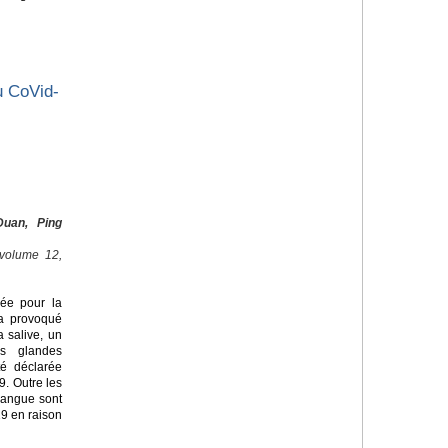
u CoVid-
uan, Ping
 volume 12,
lée pour la
 a provoqué
 salive, un
es glandes
té déclarée
9. Outre les
langue sont
9 en raison