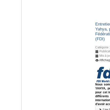
Entreti
Yahya, 
Fédérati
(FDI)
Catégorie 
Publica
Mis à j
Afficha
Nous somm
YAHYA, pr
pour cet i
différents
internati
d’avoir ac
Lire l