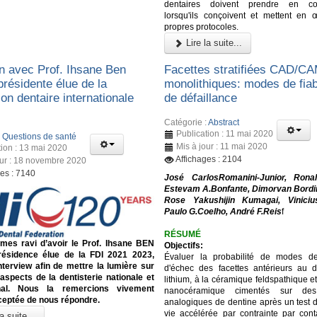
dentaires doivent prendre en con
lorsqu'ils conçoivent et mettent en 
propres protocoles.
Lire la suite...
en avec Prof. Ihsane Ben
Facettes stratifiées CAD/C
présidente élue de la
monolithiques: modes de fiabi
on dentaire internationale
de défaillance
Catégorie :
Abstract
Publication : 11 mai 2020
:
Questions de santé
Mis à jour : 11 mai 2020
tion : 13 mai 2020
Affichages : 2104
our : 18 novembre 2020
ges : 7140
José CarlosRomanini-Junior, Ronal
Estevam A.Bonfante, Dimorvan Bordi
Rose Yakushijin Kumagai, Vinicius
Paulo G.Coelho, André F.Reis
f
RÉSUMÉ
es ravi d’avoir le Prof. Ihsane BEN
Objectifs:
ésidence élue de la FDI 2021 2023,
Évaluer la probabilité de modes de
nterview afin de mettre la lumière sur
d'échec des facettes antérieurs au di
 aspects de la dentisterie nationale et
lithium, à la céramique feldspathique et
onal. Nous la remercions vivement
nanocéramique cimentés sur des 
ceptée de nous répondre.
analogiques de dentine après un test 
vie accélérée par contrainte par conta
a suite...