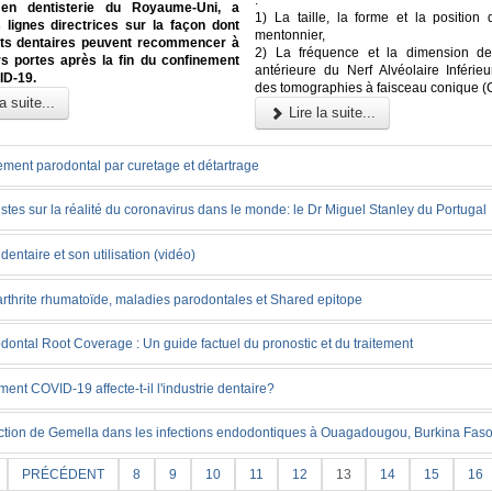
:
 en dentisterie du Royaume-Uni, a
1) La taille, la forme et la position
 lignes directrices sur la façon dont
mentonnier,
ets dentaires peuvent recommencer à
2) La fréquence et la dimension de
rs portes après la fin du confinement
antérieure du Nerf Alvéolaire Inférieu
ID-19.
des tomographies à faisceau conique 
a suite...
Lire la suite...
ement parodontal par curetage et détartrage
stes sur la réalité du coronavirus dans le monde: le Dr Miguel Stanley du Portugal
l dentaire et son utilisation (vidéo)
arthrite rhumatoïde, maladies parodontales et Shared epitope
dontal Root Coverage : Un guide factuel du pronostic et du traitement
nt COVID-19 affecte-t-il l'industrie dentaire?
ction de Gemella dans les infections endodontiques à Ouagadougou, Burkina Fas
PRÉCÉDENT
8
9
10
11
12
13
14
15
16