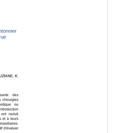
tonnier
vue
ZIANE, K.
sante des
s chirurgies
ontique ou
introduction
 ont ravivé
s et à leurs
axillaires.
if d'évaluer