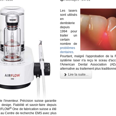
Les lasers
sont utilisés
en
dentisterie
depuis
1994 pour
traiter un
certain
nombre de
problèmes
dentaires
.
Pourtant, malgré l'approbation de la
système laser n'a reçu le sceau d'acc
l'American Dental Association (
alternative au traitement plus traditionne
Lire la suite...
de l'inventeur. Précision suisse garantie
design. Fiabilité et savoir-faire depuis
®
IRFLOW
One de fabrication suisse a été
 au Centre de recherche EMS avec plus