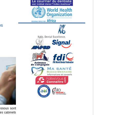
es
essous sont
es cabinets