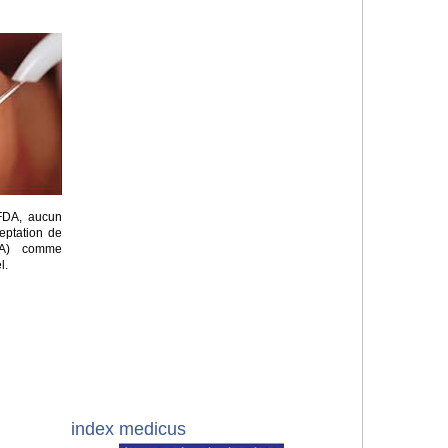
 FDA, aucun
eptation de
ADA) comme
l.
index medicus