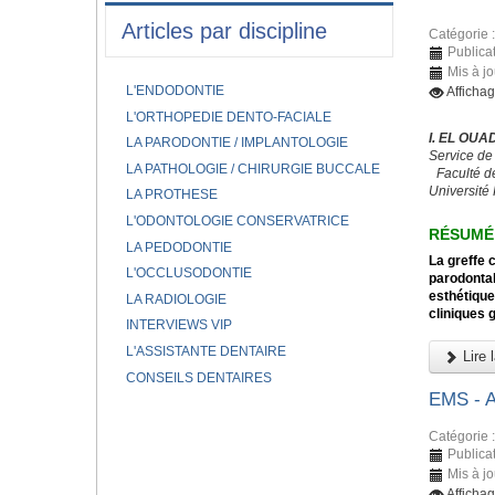
Articles par discipline
Catégorie 
Publicat
Mis à j
L'ENDODONTIE
Afficha
L'ORTHOPEDIE DENTO-FACIALE
I. EL OUA
LA PARODONTIE / IMPLANTOLOGIE
Service de
LA PATHOLOGIE / CHIRURGIE BUCCALE
Faculté d
Université
LA PROTHESE
L'ODONTOLOGIE CONSERVATRICE
RÉSUMÉ
LA PEDODONTIE
La greffe 
L'OCCLUSODONTIE
parodontal
esthétique
LA RADIOLOGIE
cliniques 
INTERVIEWS VIP
L'ASSISTANTE DENTAIRE
Lire l
CONSEILS DENTAIRES
EMS -
Catégorie 
Publica
Mis à j
Afficha