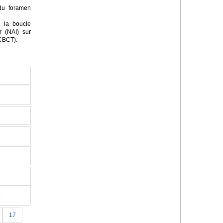
 du foramen
 la boucle
r (NAI) sur
(CBCT).
o
17