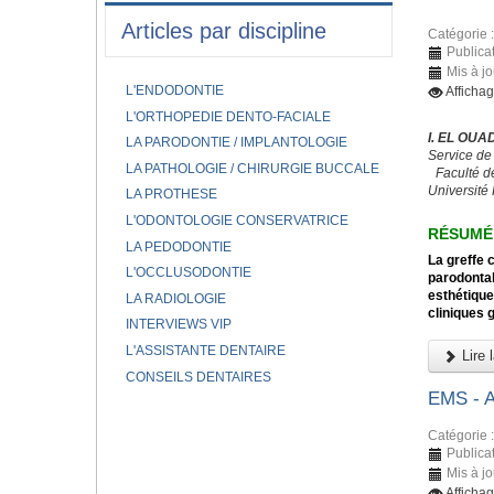
Articles par discipline
Catégorie 
Publicat
Mis à j
L'ENDODONTIE
Afficha
L'ORTHOPEDIE DENTO-FACIALE
I. EL OUA
LA PARODONTIE / IMPLANTOLOGIE
Service de
LA PATHOLOGIE / CHIRURGIE BUCCALE
Faculté d
Université
LA PROTHESE
L'ODONTOLOGIE CONSERVATRICE
RÉSUMÉ
LA PEDODONTIE
La greffe 
L'OCCLUSODONTIE
parodontal
esthétique
LA RADIOLOGIE
cliniques 
INTERVIEWS VIP
L'ASSISTANTE DENTAIRE
Lire l
CONSEILS DENTAIRES
EMS -
Catégorie 
Publica
Mis à j
Afficha