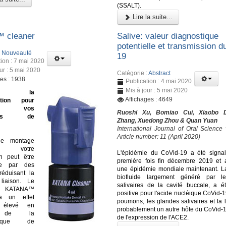
(SSALT).
Lire la suite...
™ cleaner
Salive: valeur diagnostique
potentielle et transmission d
:
Nouveauté
19
tion : 7 mai 2020
ur : 5 mai 2020
Catégorie :
Abstract
ges : 1938
Publication : 4 mai 2020
Mis à jour : 5 mai 2020
ine la
Affichages : 4649
ation pour
ser vos
Ruoshi Xu, Bomiao Cui, Xiaobo D
ures de
Zhang, Xuedong Zhou & Quan Yuan
International Journal of Oral Science
Article number: 11 (April 2020)
le montage
i, votre
L'épidémie du CoVid-19 a été signa
on peut être
première fois fin décembre 2019 et
ée par des
une épidémie mondiale maintenant. La
réduisant la
biofluide largement généré par l
liaison. Le
salivaires de la cavité buccale, a é
nt KATANA™
positive pour l'acide nucléique CoVid-1
a un effet
poumons, les glandes salivaires et la 
t élevé en
probablement un autre hôte du CoVid-1
n de la
de l'expression de l'ACE2.
istique de