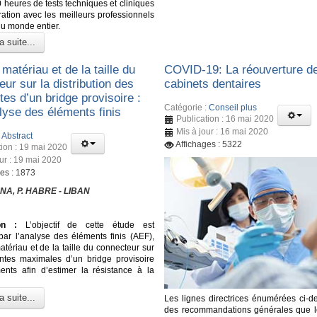
 heures de tests techniques et cliniques
ration avec les meilleurs professionnels
du monde entier.
a suite...
 matériau et de la taille du
COVID-19: La réouverture d
ur sur la distribution des
cabinets dentaires
tes d’un bridge provisoire :
Catégorie :
Conseil plus
lyse des éléments finis
Publication : 16 mai 2020
Mis à jour : 16 mai 2020
:
Abstract
Affichages : 5322
tion : 19 mai 2020
our : 19 mai 2020
ges : 1873
NA, P. HABRE - LIBAN
on :
L’objectif de cette étude est
 par l’analyse des éléments finis (AEF),
matériau et de la taille du connecteur sur
intes maximales d’un bridge provisoire
nts afin d’estimer la résistance à la
a suite...
Les lignes directrices énumérées ci-d
des recommandations générales que l