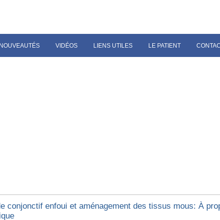
NOUVEAUTÉS
VIDÉOS
LIENS UTILES
LE PATIENT
CONTA
de conjonctif enfoui et aménagement des tissus mous: À pro
ique