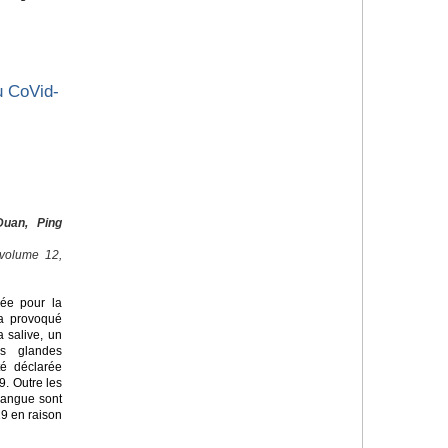
u CoVid-
uan, Ping
 volume 12,
lée pour la
 a provoqué
 salive, un
es glandes
té déclarée
9. Outre les
langue sont
9 en raison