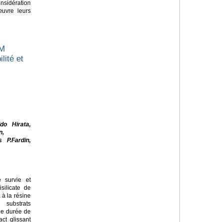
sidération
œuvre leurs
AM
lité et
do Hirata,
n,
 P.Fardin,
 survie et
silicate de
 à la résine
substrats
de durée de
ct glissant