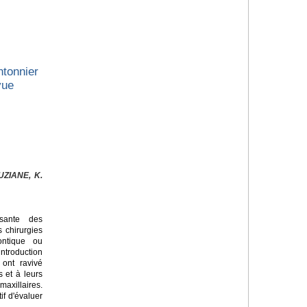
tonnier
vue
ZIANE, K.
sante des
s chirurgies
ontique ou
introduction
 ont ravivé
s et à leurs
axillaires.
if d'évaluer