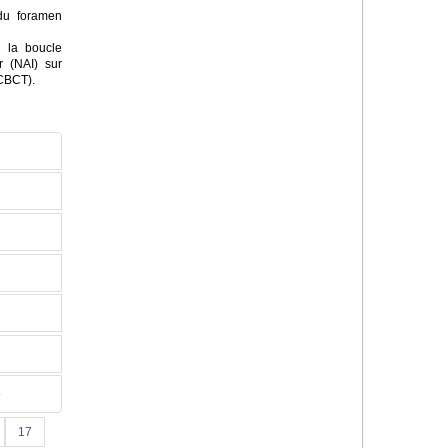
 du foramen
 la boucle
r (NAI) sur
(CBCT).
o
17