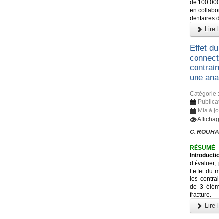
de 100 000
en collabo
dentaires 
Lire l
Effet du
connecte
contrain
une ana
Catégorie 
Publica
Mis à j
Afficha
C. ROUHA
RÉSUMÉ
Introducti
d’évaluer,
l’effet du 
les contra
de 3 éléme
fracture.
Lire l