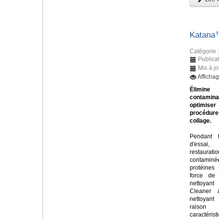
Katana
Catégorie 
Publica
Mis à jo
Afficha
Élim
contamin
optimi
procéd
collage.
Pendant 
d'essa
restaurati
contamin
protéines 
force de 
nettoya
Cleaner 
nettoyan
raiso
caractér