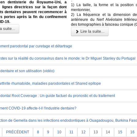
:
 en dentisterie du Royaume-Uni, a
1) La taille, la forme et la position
 lignes directrices sur la façon dont
mentonnier,
ets dentaires peuvent recommencer à
2) La fréquence et la dimension de
rs portes après la fin du confinement
antérieure du Nerf Alvéolaire Inférieu
ID-19.
des tomographies à faisceau conique 
a suite...
Lire la suite...
ement parodontal par curetage et détartrage
stes sur la réalité du coronavirus dans le monde: le Dr Miguel Stanley du Portugal
l dentaire et son utilisation (vidéo)
arthrite rhumatoïde, maladies parodontales et Shared epitope
dontal Root Coverage : Un guide factuel du pronostic et du traitement
nt COVID-19 affecte-t-il l'industrie dentaire?
ction de Gemella dans les infections endodontiques à Ouagadougou, Burkina Fas
PRÉCÉDENT
8
9
10
11
12
13
14
15
16