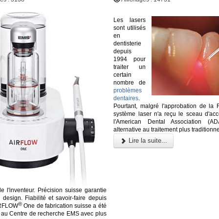
Les lasers
sont utilisés
en
dentisterie
depuis
1994 pour
traiter un
certain
nombre de
problèmes
dentaires
.
Pourtant, malgré l'approbation de la
système laser n'a reçu le sceau d'acc
l'American Dental Association (
alternative au traitement plus traditionne
Lire la suite...
de l'inventeur. Précision suisse garantie
design. Fiabilité et savoir-faire depuis
®
IRFLOW
One de fabrication suisse a été
 au Centre de recherche EMS avec plus