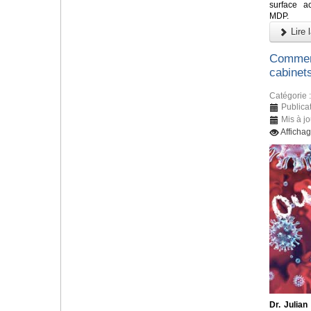
surface a
MDP.
Lire l
Comment
cabinet
Catégorie 
Publicat
Mis à jo
Afficha
Dr. Julian