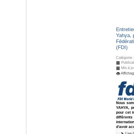
Entreti
Yahya, 
Fédérati
(FDI)
Catégorie 
Publica
Mis à j
Afficha
Nous somm
YAHYA, pr
pour cet i
différents
internati
d’avoir ac
Lire l