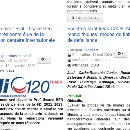
dentaires doivent prendre en con
lorsqu'ils conçoivent et mettent en 
propres protocoles.
Lire la suite...
en avec Prof. Ihsane Ben
Facettes stratifiées CAD/C
présidente élue de la
monolithiques: modes de fiabi
on dentaire internationale
de défaillance
Catégorie :
Abstract
Publication : 11 mai 2020
:
Questions de santé
Mis à jour : 11 mai 2020
tion : 13 mai 2020
Affichages : 2104
our : 18 novembre 2020
ges : 7141
José CarlosRomanini-Junior, Ronal
Estevam A.Bonfante, Dimorvan Bordi
Rose Yakushijin Kumagai, Vinicius
Paulo G.Coelho, André F.Reis
f
RÉSUMÉ
es ravi d’avoir le Prof. Ihsane BEN
Objectifs:
ésidence élue de la FDI 2021 2023,
Évaluer la probabilité de modes de
nterview afin de mettre la lumière sur
d'échec des facettes antérieurs au di
 aspects de la dentisterie nationale et
lithium, à la céramique feldspathique et
onal. Nous la remercions vivement
nanocéramique cimentés sur des 
ceptée de nous répondre.
analogiques de dentine après un test 
vie accélérée par contrainte par conta
a suite...