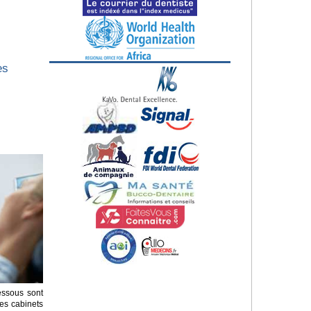
es
essous sont
es cabinets