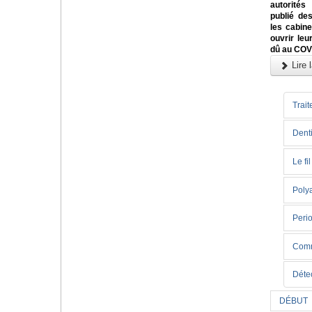
autorités
publié des
les cabin
ouvrir leu
dû au COV
Lire l
Trait
Denti
Le fi
Poly
Perio
Comme
Déte
DÉBUT