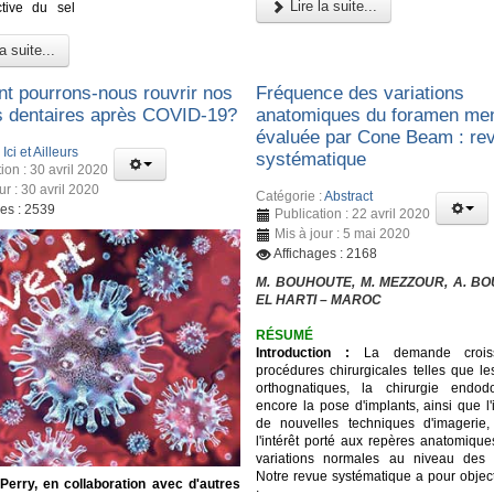
Lire la suite...
ctive du sel
a suite...
 pourrons-nous rouvrir nos
Fréquence des variations
s dentaires après COVID-19?
anatomiques du foramen men
évaluée par Cone Beam : re
:
Ici et Ailleurs
systématique
ion : 30 avril 2020
ur : 30 avril 2020
Catégorie :
Abstract
ges : 2539
Publication : 22 avril 2020
Mis à jour : 5 mai 2020
Affichages : 2168
M. BOUHOUTE, M. MEZZOUR, A. BOU
EL HARTI – MAROC
RÉSUMÉ
Introduction :
La demande crois
procédures chirurgicales telles que le
orthognatiques, la chirurgie endod
encore la pose d'implants, ainsi que l'
de nouvelles techniques d'imagerie,
l'intérêt porté aux repères anatomique
variations normales au niveau des m
Notre revue systématique a pour object
 Perry, en collaboration avec d'autres