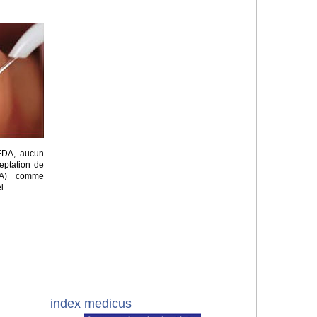
 FDA, aucun
eptation de
ADA) comme
l.
index medicus