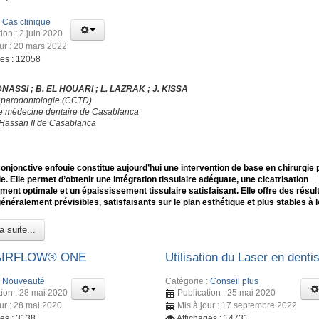
:
Cas clinique
ion : 2 juin 2020
our : 20 mars 2022
ges : 12058
DNASSI ; B. EL HOUARI ; L. LAZRAK ; J. KISSA
 parodontologie (CCTD)
e médecine dentaire de Casablanca
 Hassan II de Casablanca
conjonctive enfouie constitue aujourd’hui une intervention de base en chirurgie 
e. Elle permet d’obtenir une intégration tissulaire adéquate, une cicatrisation
ment optimale et un épaississement tissulaire satisfaisant. Elle offre des résul
généralement prévisibles, satisfaisants sur le plan esthétique et plus stables à 
a suite...
 AIRFLOW® ONE
Utilisation du Laser en dentis
:
Nouveauté
Catégorie :
Conseil plus
tion : 28 mai 2020
Publication : 25 mai 2020
our : 28 mai 2020
Mis à jour : 17 septembre 2022
ges : 3138
Affichages : 14731